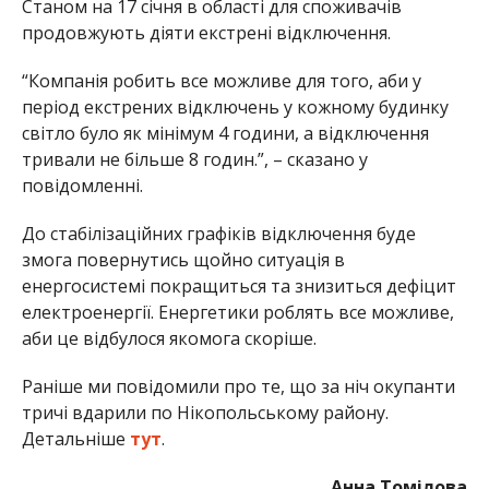
Станом на 17 січня в області для споживачів
продовжують діяти екстрені відключення.
“Компанія робить все можливе для того, аби у
період екстрених відключень у кожному будинку
світло було як мінімум 4 години, а відключення
тривали не більше 8 годин.”, – сказано у
повідомленні.
До стабілізаційних графіків відключення буде
змога повернутись щойно ситуація в
енергосистемі покращиться та знизиться дефіцит
електроенергії. Енергетики роблять все можливе,
аби це відбулося якомога скоріше.
Раніше ми повідомили про те, що за ніч окупанти
тричі вдарили по Нікопольському району.
Детальніше
тут
.
Анна Томілова