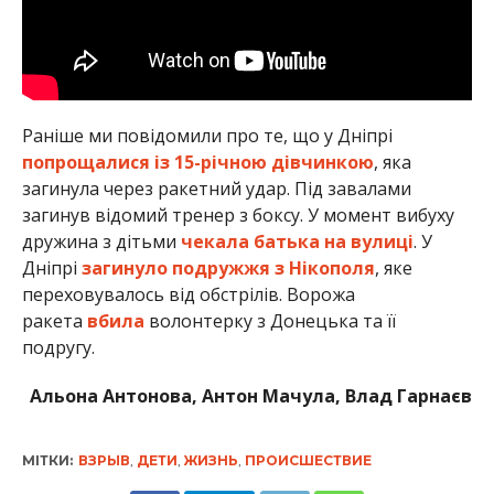
Раніше ми повідомили про те, що у Дніпрі
попрощалися із 15-річною дівчинкою
, яка
загинула через ракетний удар. Під завалами
загинув відомий тренер з боксу. У момент вибуху
дружина з дітьми
чекала батька на вулиці
. У
Дніпрі
загинуло подружжя з Нікополя
, яке
переховувалось від обстрілів. Ворожа
ракета
вбила
волонтерку з Донецька та її
подругу.
Альона Антонова, Антон Мачула, Влад Гарнаєв
МІТКИ:
ВЗРЫВ
,
ДЕТИ
,
ЖИЗНЬ
,
ПРОИСШЕСТВИЕ