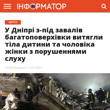
ГОЛОВНА
ЖИТТЯ
ВЛАДА
ГРОШІ
ТРЕШ
ПРЕС-
ЖИТТЯ
РЕЛІЗИ
РЕКЛАМА
ПРОЕКТИ
У Дніпрі з-під завалів
багатоповерхівки витягли
тіла дитини та чоловіка
жінки з порушеннями
слуху
Опубліковано
17.01.2023