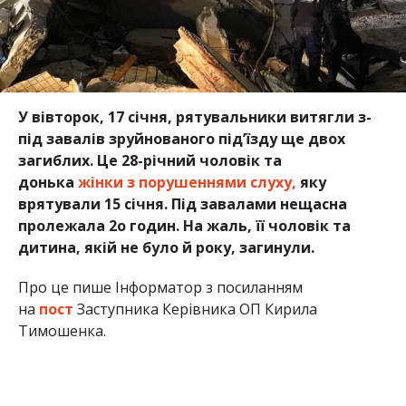
У вівторок, 17 січня, рятувальники витягли з-
під завалів зруйнованого під’їзду ще двох
загиблих. Це 28-річний чоловік та
донька
жінки з порушеннями слуху,
яку
врятували 15 січня. Під завалами нещасна
пролежала 2о годин. На жаль, її чоловік та
дитина, якій не було й року, загинули.
Про це пише Інформатор з посиланням
на
пост
Заступника Керівника ОП Кирила
Тимошенка.