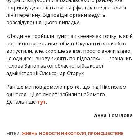
буцімто видворили з Василівського району «за
підривну діяльність проти рф», так і не дісталися
лінії перетину. Відповідні органи ведуть
розслідування цього випадку.
«Люди не пройшли пункт зіткнення як точку, в якій
постійно проводився обмін. Окупанти їх начебто
випустили, але, скоріше за все, просто зняли відео,
і люди десь знову сидять по підвалах», — зазначив
голова Запорізької обласної військової
адміністрації Олександр Старух.
Раніше ми повідомили про те, що під Нікополем
односельці до смерті забили знайомого.
Детальніше
тут
.
Анна Томілова
МІТКИ:
ЖИЗНЬ
,
НОВОСТИ НИКОПОЛЯ
,
ПРОИСШЕСТВИЕ