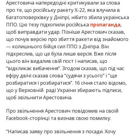
Арестовича напередодні критикували за слова
про те, що російську ракету Х-22, яка влучила в
багатоповерхівку у Дніпрі, нібито збила українська
ППО. Цю тезу підхопили російська
пропаганда
,
щоб виправдати удар. Пізніше Арестович сказав,
що почув версію про збиття ракети від знайомого
— колишнього бійця сил ППО з Дніпра. Він
підкреслив, що це була лише версія. Вже після
цього він видалив свій пост і написав, що
“відкликає вибачення”. Згодом сказав, що під час
ефіру двічі сказав слова “судячи з усього” і “ще
розбиратися і розбиратися”. 16 січня стало відомо,
що у Верховній раді України збирають підписи,
щоб звільнити Арестовича.
Про звільнення Арестович повідомив на своїй
Facebook-сторінці та визнав свою помилку.
“Написав заяву про звільнення з посади. Хочу