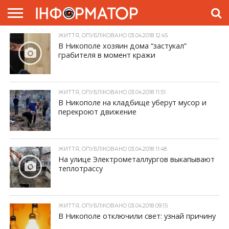
ЖИТТЯ, ОПУБЛІКОВАНО 03.04.2018 12:45
ГОЛОВНА
ЖИТТЯ
ВЛАДА
ГРОШІ
ТРЕШ
ПРЕС-
В Никополе хозяин дома “застукал”
РЕЛІЗИ
РЕКЛАМА
ПРОЕКТИ
грабителя в момент кражи
ЖИТТЯ, ОПУБЛІКОВАНО 03.04.2018 11:51
В Никополе на кладбище уберут мусор и
перекроют движение
ЖИТТЯ, ОПУБЛІКОВАНО 03.04.2018 11:48
На улице Электрометаллургов выкапывают
теплотрассу
ЖИТТЯ, ОПУБЛІКОВАНО 03.04.2018 09:15
В Никополе отключили свет: узнай причину