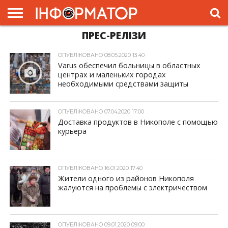
ПРЕС-РЕЛІЗИ
ГОЛОВНА
ЖИТТЯ
ВЛАДА
ГРОШІ
ТРЕШ
ПРЕС-
РЕЛІЗИ
РЕКЛАМА
ПРОЕКТИ
ОПУБЛІКОВАНО 08.05.2020 13:40
Varus обеспечил больницы в областных
центрах и маленьких городах
необходимыми средствами защиты
ОПУБЛІКОВАНО 07.04.2020 17:00
Доставка продуктов в Никополе с помощью
курьера
ОПУБЛІКОВАНО 16.01.2020 17:40
Жители одного из районов Никополя
жалуются на проблемы с электричеством
ОПУБЛІКОВАНО 09.01.2020 09:00