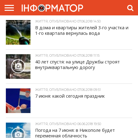
ЖИТТЯ, ОПУБЛІКОВАНО 07.06.2018 14:50
ГОЛОВНА
ЖИТТЯ
ВЛАДА
ГРОШІ
ТРЕШ
ПРЕС-
В дома и квартиры жителей 3-го участка и
РЕЛІЗИ
РЕКЛАМА
ПРОЕКТИ
1-го квартала вернулась вода
ЖИТТЯ, ОПУБЛІКОВАНО 07.06.2018 11:15
40 лет спустя: на улице Дружбы строят
внутриквартальную дорогу
ЖИТТЯ, ОПУБЛІКОВАНО 07.06.2018 09:51
7 июня: какой сегодня праздник
ЖИТТЯ, ОПУБЛІКОВАНО 06.06.2018 19:50
Погода на 7 июня: в Никополе будет
переменная облачность