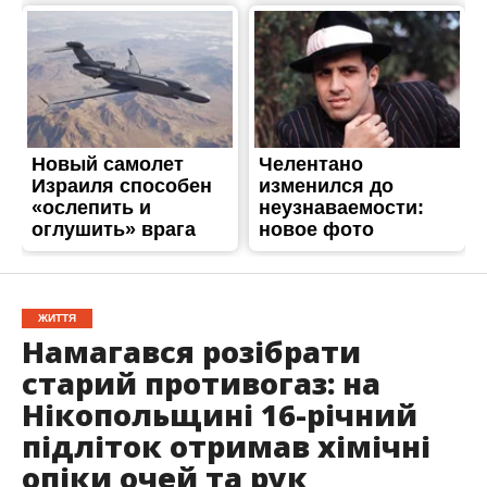
ЖИТТЯ
Намагався розібрати
старий противогаз: на
Нікопольщині 16-річний
підліток отримав хімічні
опіки очей та рук