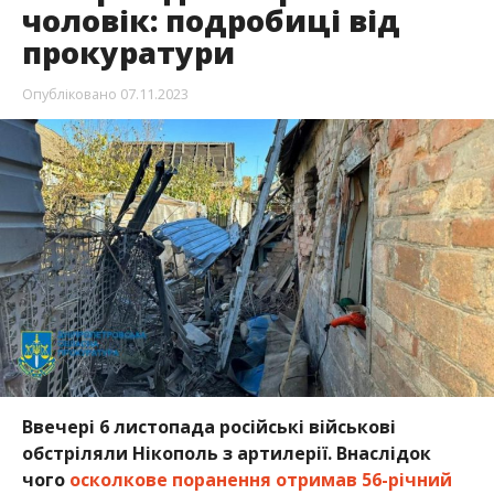
чоловік: подробиці від
прокуратури
Опубліковано
07.11.2023
Ввечері 6 листопада російські військові
обстріляли Нікополь з артилерії. Внаслідок
чого
осколкове поранення отримав 56-річний