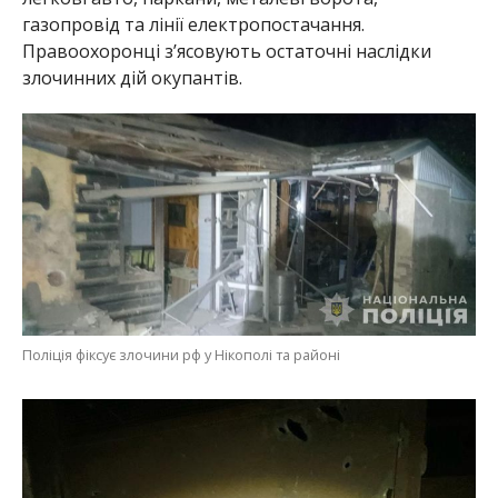
газопровід та лінії електропостачання.
Правоохоронці з’ясовують остаточні наслідки
злочинних дій окупантів.
Поліція фіксує злочини рф у Нікополі та районі