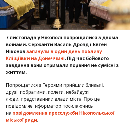
7 листопада у Нікополі попрощалися з двома
воїнами. Сержанти Василь Дрозд і Євген
Ніконов
загинули в один день поблизу
Кліщіївки на Донеччині
. Під час бойового
завдання вони отримали порання не сумісні з
життям.
Попрощатися з Героями прийшли близькі,
друзі, побратими, колеги, небайдужі
люди, представники влади міста. Про це
повідомляє Інформатор посилаючись
на
повідомлення пресслужби Нікопольської
міської ради
.