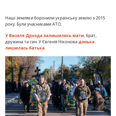
Наші земляки боронили українську землю з 2015
року. Були учасниками АТО.
У Василя Дрозда залишились мати
, брат,
дружина та син. У Євгенія Ніконова
донька
лишилась батька
.