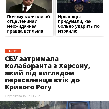
ЖИТТЯ
СБУ затримала
колаборанта з Херсону,
який під виглядом
переселенця втік до
Кривого Рогу
Опубліковано
07.11.2023