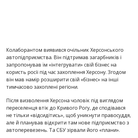
Колаборантом виявився очільник Херсонського
автопідприємства. Він підтримав загарбників і
запропонував їм «інтегрувати» свій бізнес на
користь росії під час захоплення Херсону. Згодом
він мав намір розширити свій «бізнес» на інші
тимчасово захоплені регіони.
Після визволення Херсона чоловік під виглядом
переселенця втік до Кривого Рогу, де сподівався
не тільки «відсидітись», щоб уникнути правосуддя,
але й планував відкрити там нове підприємство з
автоперевезень. Та СБУ зірвали його «плани».