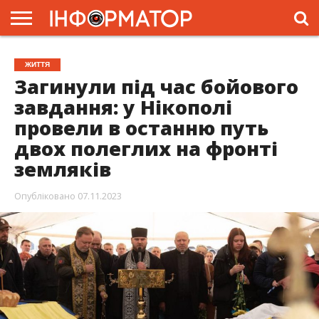
ГОЛОВНА
ЖИТТЯ
ВЛАДА
ГРОШІ
ТРЕШ
ПРЕС-
ЖИТТЯ
РЕЛІЗИ
РЕКЛАМА
ПРОЕКТИ
Загинули під час бойового
завдання: у Нікополі
провели в останню путь
двох полеглих на фронті
земляків
Опубліковано
07.11.2023