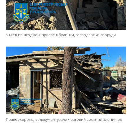
У місті пошкоджені приватні будинки, господарські споруди
Правоохоронці задокументували черговий воєнний злочин рф