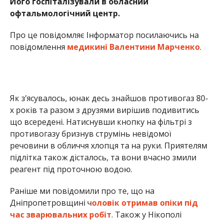
Його госпіталізували в обласний
офтальмологічний центр.
Про це повідомляє Інформатор посилаючись на
повідомлення
медикині Валентини Марченко
.
Як з’ясувалось, юнак десь знайшов противогаз 80-
х років та разом з друзями вирішив подивитись
що всередені. Натиснувши кнопку на фільтрі з
противогазу бризнув струмінь невідомої
речовини в обличчя хлопця та на руки. Приятелям
підлітка також дісталось, та вони вчасно змили
реагент під проточною водою.
Раніше ми повідомили про те, що на
Дніпропетровщині ч
оловік отримав опіки під
час зварювальних робіт
. Також у Нікополі