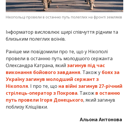
Нікопольці провели в останню путь полеглих на фронті земляків
Інформатор висловлює щирі співчуття рідним та
близьким полеглих воїнів.
Раніше ми повідомили про те, що у Нікополі
провели в останню путь молодшого сержанта
Олександра Катрана, який
загинув під час
виконання бойового завдання
. Також у
боях за
Україну загинув молодший сержант з
Нікополя
. І про те, що
на війні загинув 27-річний
стрілець-оператор з Покрова
. Також
в останню
путь провели Ігоря Донецького
, який загинув
поблизу Кліщіївки.
Альона Антонова