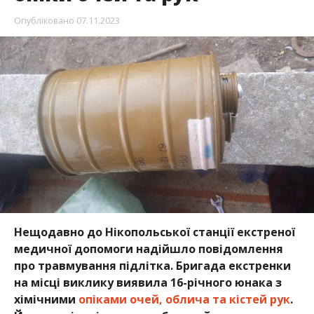
Опубліковано
07.11.2023
Нещодавно до Нікопольської станції екстреної
медичної допомоги надійшло повідомлення
про травмування підлітка. Бригада екстренки
на місці виклику виявила 16-річного юнака з
хімічними
опіками очей, облича та кістей рук
.