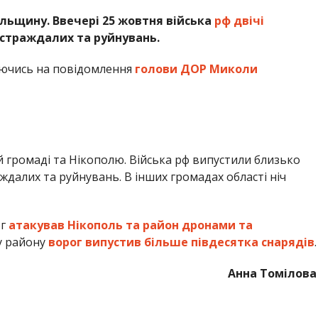
льщину. Ввечері 25 жовтня війська
рф двічі
остраждалих та руйнувань.
ючись на повідомлення
голови ДОР Миколи
й громаді та Нікополю. Війська рф випустили близько
ждалих та руйнувань. В інших громадах області ніч
ог
атакував Нікополь та район дронами та
у району
ворог випустив більше півдесятка снарядів
.
Анна Томілова