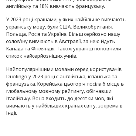
глобальному мовному рейтингу, обігнавши
італійську. Вона входить до десятки мов, які
вивчають у найбільших країнах світу, зокрема в
Індії.
Португальська витіснила російську з 10 місця у
списку найпопулярніших мов. Це відображає