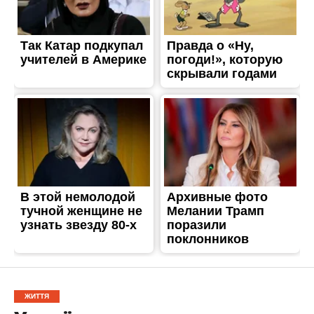
ЖИТТЯ
Українська знову стала
трендом 2023 року на
платформі Duolingo: які
ще мови обирають учні
Опубліковано
28.12.2023