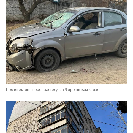
Протягом дня ворог застосував 9 дронів-камікадзе
У Нікополі загинув молодий чоловік