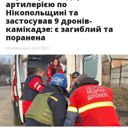
28 грудня війська рф обстрілювали Нікополь та
Покровську громаду. Протягом дня ворог
застосував 9 дронів-камікадзе
та 6 разів бив з
артилерії. На жаль, є загиблий та поранена.
Про це повідомляє Інформатор посилаючись на
повідомлення
голови ДОР Миколи Лукашука
.
У Нікополі загинув молодий чоловік, поранення