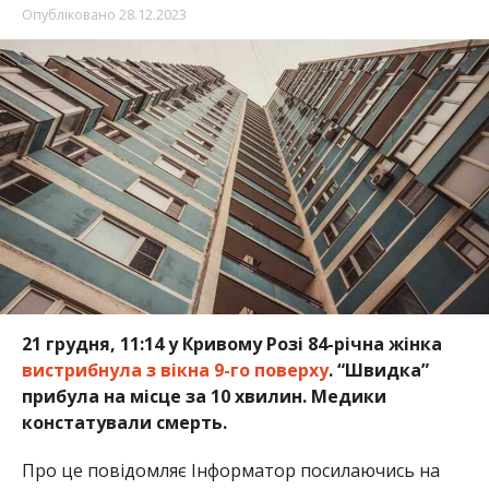
21 грудня, 11:14 у Кривому Розі 84-річна жінка
вистрибнула з вікна 9-го поверху
. “Швидка”
прибула на місце за 10 хвилин. Медики
констатували смерть.
Про це повідомляє Інформатор посилаючись на
повідомлення
медикині Марії Поліан
.
Зі слів доньки загиблої, жінка неодноразово
висловлювала суїцидальні думки з приводу своєї
безпомічності. До спеціалістів родичі не
звертались.
Раніше ми повідомили про те, що на
Дніпропетровщині 43-річний чоловік
загинув під
колесами потяга
. Також на Дніпропетровщині