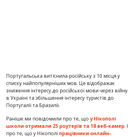
зниження інтересу до російської мови через війну
в Україні та збільшення інтересу туристів до
Португалії та Бразилії.
Раніше ми повідомили про те, що
у Нікополі
школи отримали 25 роутерів та 18 веб-камер
. І
про те, що у Нікополі
працівники онлайн-
садочка отримали 12 ноутбуків
. І про те,
що
Дніпропетровщина виділила 3,35 мільярди
гривень на освіту у 2024 році
. І про те, що
15
дітей обдарованих дітей з Нікополя відвідали
Калуш
.
Альона Антонова
МІТКИ:
ЖИЗНЬ
,
НОВОСТИ НИКОПОЛЯ