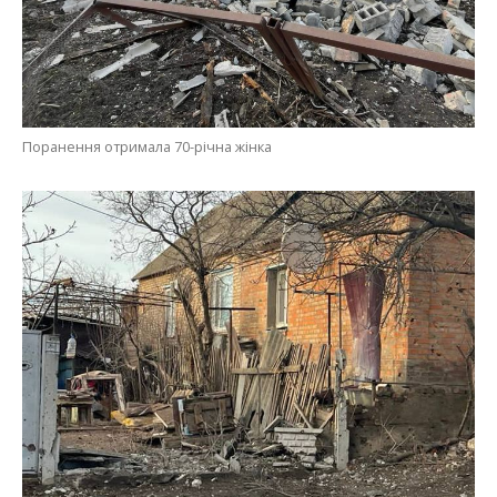
У Нікополі пошкоджено 17 приватних будинків
Раніше ми повідомили про те, що вночі над
Дніпропетровщиною
сили ППО збили два
ворожих “шахеди”
. Також
загарбники
обстріляли Нікополь та дві громади
району з дрона та артилерії
.