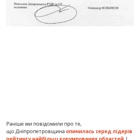
Раніше ми повідомили про те,
що Дніпропетровщина
опинилась серед лідерів
рейтингу найбільш корумпованих областей
. І
про те,
чи скасують комендантську годину у
Нікополі та області на новорічні свята
. Також
ми повідомляли, у яких громадах
Нікопольщини
буде працювати вуличне
освітлення
.
Альона Антонова
МІТКИ:
ЖИЗНЬ
,
НОВОСТИ НИКОПОЛЯ