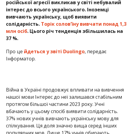
Війна в Україні продовжує впливати на вивчення
нашої мови Інтерес до неї залишався стабільним
протягом більшої частини 2023 року. Учні
вбачають у цьому спосіб виявити солідарність.
37% нових учнів вивчають українську мову для
спілкування. Ця доля значно вища серед інших
популярних мов. Лише 17% учнів обирають
англійську та 18% вивчають французьку.
У 2023 році країнами, у яких найбільше вивчають
українську мову, були США, Великобританія,
Польща, Росія та Україна. Більш серйозно нашу
солов’їну вивчають в Австралії, за нею йдуть
Канада та Фінляндія. Також українці поповнили
список найсерйозніших учнів.
Найпопулярнішими мовами серед користувачів
Duolingo у 2023 році є англійська, іспанська та
французька. Корейська цьогоріч посіла 6 місце в