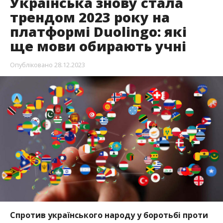
Спротив українського народу у боротьбі проти
російської агресії викликав у світі небувалий
інтерес до всього українського. Іноземці
вивчають українську, щоб виявити
солідарність.
Торік солов’їну вивчати понад 1,3
млн осіб
. Цього річ тенденція збільшилась на
37 %.
Про це
йдеться у звіті Duolingo
, передає
Інформатор.