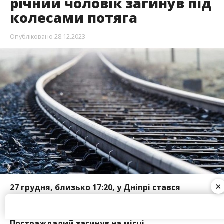
27 грудня, близько 17:20, у Дніпрі стався
нещасний випадок. На станції Сухачівка
чоловік
потрапив під колеса потяга
.
Постраждалий загинув на місці.
Про це повідомляє Інформатор посилаючись на
повідомлення
Інформатор Дніпро
.
Загиблим виявився 43-річний місцевий
мешканець. За вказаним фактом відкрито
×
кримінальне провадження (стаття 276
Кримінального кодексу України, порушення
правил безпеки руху або експлуатації