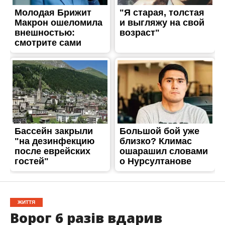
ЖИТТЯ
Ворог 6 разів вдарив
артилерією по
Нікопольщині та
застосував 9 дронів-
камікадзе: є загиблий та
поранена
Опубліковано
28.12.2023