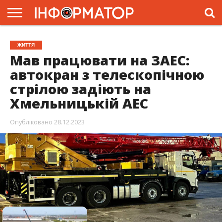
ГОЛОВНА
ЖИТТЯ
ВЛАДА
ГРОШІ
ТРЕШ
ПРЕС-
ЖИТТЯ
РЕЛІЗИ
РЕКЛАМА
ПРОЕКТИ
Мав працювати на ЗАЕС:
автокран з телескопічною
стрілою задіють на
Хмельницькій АЕС
Опубліковано
28.12.2023