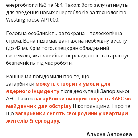
енергоблоки №3 та №4. Також його залучатимуть
для зведення нових енергоблоків за технологією
Westinghouse АР1000.
Головна особливість автокрана – телескопічна
стріла. Вона підіймає вантаж на необхідну висоту
(до 42 м). Крім того, спецкран обладнаний
системою, яка запобігає перекиданню та гарантує
безпечність під час роботи.
Раніше ми повідомили про те, що
загарбники
можуть створити умови для
ядерного інциденту
після деокупації Запорізької
АЕС. Також
загарбники використовують ЗАЕС як
майданчик для обстрілу
Нікопольщини. І про те,
що
загарбники селять свої родини у квартири
жителів Енергодару
.
Альона Антонова