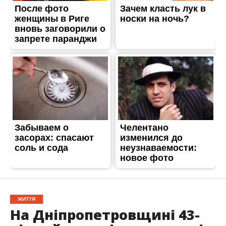
ЖИТТЯ
На Дніпропетровщині 43-
річний чоловік загинув під
колесами потяга
Опубліковано
28.12.2023