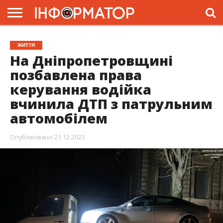
ГОЛОВНА
ЖИТТЯ
ВЛАДА
ГРОШІ
ТРЕШ
ПРЕС-
ЖИТТЯ
РЕЛІЗИ
РЕКЛАМА
ПРОЕКТИ
На Дніпропетровщині
позбавлена права
керування водійка
вчинила ДТП з патрульним
автомобілем
Опубліковано
21.12.2023