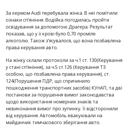
За кермом Audi перебувала жінка. В неї помітили
ознаки сп’яніння. Водійка погодилась пройти
освідування за допомогою Драгера. Результат
показав, що у її крові було 0,70 проміле
алкоголю. Також з’ясувалося, що вона позбавлена
права керування авто.
На жінку склали протоколи за ч.1 ст. 130(Керування
у стані сп’яніння), за ч.5 ст.126 (Керування ТЗ
особою, що позбавлена права керування), ст.
124(Порушення ПДР, що спричинило
пошкодження транспортних засобів) КУпАП, та дві
постанови за порушення вимог законодавства
щодо використання номерних знаків та
невиконання вимог про зупинку. Її відсторонили
від керування. Автомобіль евакуювали на
майданчик тимчасового зберігання авто.