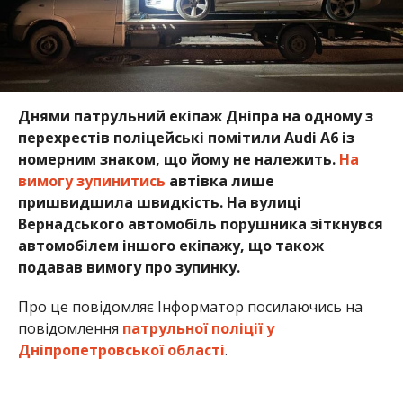
Днями патрульний екіпаж Дніпра на одному з
перехрестів поліцейські помітили Audi A6 із
номерним знаком, що йому не належить.
На
вимогу зупинитись
автівка лише
пришвидшила швидкість. На вулиці
Вернадського автомобіль порушника зіткнувся
автомобілем іншого екіпажу, що також
подавав вимогу про зупинку.
Про це повідомляє Інформатор посилаючись на
повідомлення
патрульної поліції у
Дніпропетровської області
.