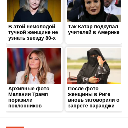
ЖИТТЯ
У Нікополі та районі
поліцейські перевірили
місця продажу ялинок
Опубліковано
21.12.2023