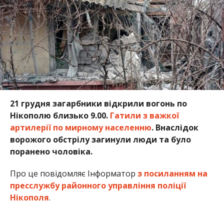
поранено чоловіка.
Про це повідомляє Інформатор
з посиланням на
пресслужбу районного управління поліції
Нікополя
.
Відомо про пошкодження приватних будинків і
господарських споруд. Зачепило лінію
електропередач.
Загинули люди
. А 86-річного
чоловіка
рятувальники дістали з-під завалів
будинку
.
Також 20 грудня військові рф цілили з БпЛА та
важкої артилерії по Нікополю, Мирівській,
Покровській та Марганецькій
громадам.
В результаті влучань поблизу