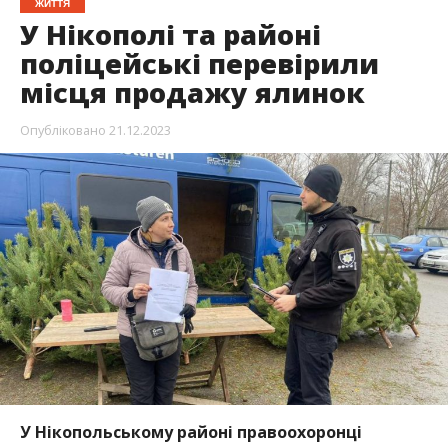
У Нікопольському районі правоохоронці
перевірили місці продажу хвойних дерев.
Ялинки перевіряли
в Покрові, Нікополі та смт.
Томаківка. Поліцейські перевірили документи
у продавців та провели зустріч з місцевим
лісничим.
Про це повідомляє Інформатор посилаючись на
повідомлення пресслуби
поліції Нікопольського
району
.