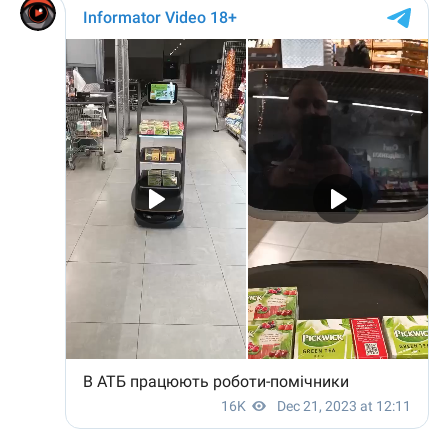
Звичайно, автономні робопомічники навіть
обладнані штучним інтелектом ніколи не замінять
доброго людського слова, та як показує практика
їх застосування у світі, вони є дійсно ефективними
та невтомними помічниками.
Навіть сьогодні процес динамічного розвитку та
освоєння найбільш передових маркетингових
технологій триває. Багато з того, що сьогодні є
нормою для будь-якого магазину свого часу було
протестовано, а подекуди й винайдено саме в
дискаунтерах “АТБ”.