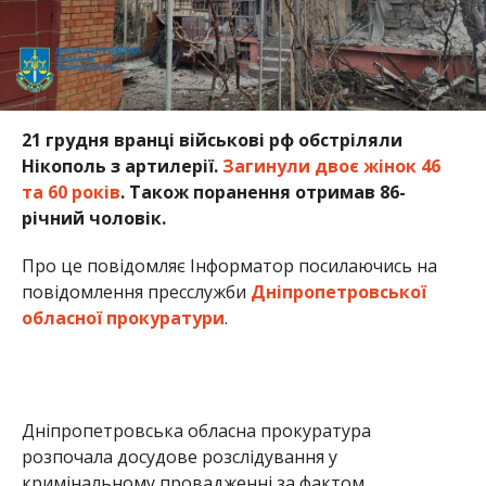
21 грудня вранці військові рф обстріляли
Нікополь з артилерії.
Загинули двоє жінок 46
та 60 років
. Також поранення отримав 86-
річний чоловік.
Про це повідомляє Інформатор посилаючись на
повідомлення пресслужби
Дніпропетровської
обласної прокуратури
.
Дніпропетровська обласна прокуратура
розпочала досудове розслідування у
кримінальному провадженні за фактом