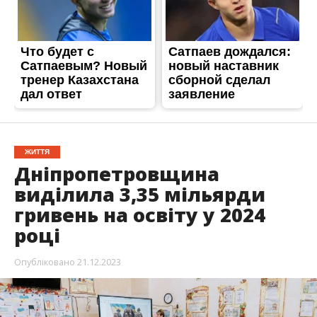
гривень на освіту у 2024
році
Опубліковано
21.12.2023
У Дніпропетровській області на 2024 рік в
бюджеті
на розвиток освіти
заплановано 3,35
мільярди гривень. 823 мільйони гривень