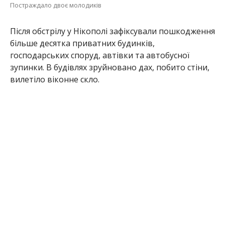
В Мирівській громаді уламки понівечили
господарську споруду та авто.
За кожним фактом злочину було відкрито
кримінальне провадження за ст. 438 (порушення
законів та звичаїв війни) Кримінального Кодексу
України. Ведеться слідство.
Раніше ми повідомили про те, що
загарбники
випустили по Нікополю більш ніж півдесятка
снарядів
. І про те, що загарбники