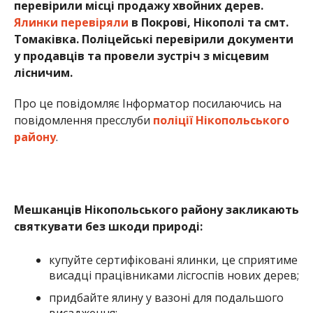
Мешканців Нікопольського району закликають
святкувати без шкоди природі:
купуйте сертифіковані ялинки, це сприятиме
висадці працівниками лісгоспів нових дерев;
придбайте ялину у вазоні для подальшого
висадження;
на заміну живої оберіть штучну зелену
красуню, яка буде не менш гарною
прикрасою ваших свят.
Нагадуємо, що в Україні використання та
розповсюдження більшості салютів, феєрверків та
петард — заборонено Законом.