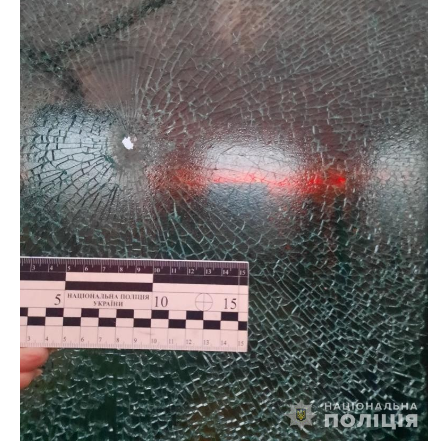
Постраждало двоє молодиків
Після обстрілу у Нікополі зафіксували пошкодження
більше десятка приватних будинків,
господарських споруд, автівки та автобусної
зупинки. В будівлях зруйновано дах, побито стіни,
вилетіло віконне скло.