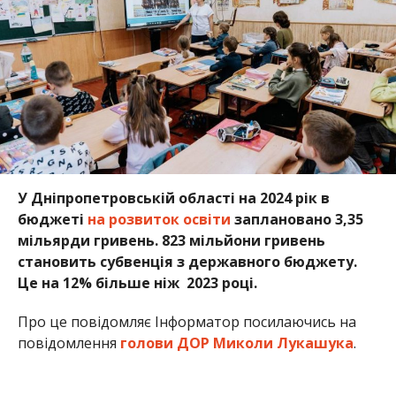
становить субвенція з державного бюджету.
Це на 12% більше ніж 2023 році.
Про це повідомляє Інформатор посилаючись на
повідомлення
голови ДОР Миколи Лукашука
.
Виділені кошти спрямують на роботу 113 освітніх
установ області, включаючи профтехосвіти,
спецшколи, навчально-реабілітаційні центри,
ліцеї, дитячі садки, академію неперервної освіти
та музичну академію, а також інші заклади фахової
передвищої освіти. Також 64 мільйони гривень
виділили на будівництво та реконструкцію
освітніх закладів, 30 мільйонів гривень виділено
облаштування захисних укриттів.