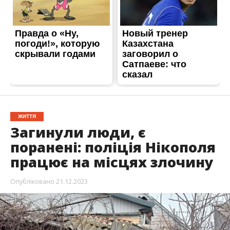
поранені: поліція Нікополя
працює на місцях злочину
Опубліковано
21.12.2023
21 грудня з
агарбники відкрили вогонь по
Нікополю близько 9.00
.
Гатили з важкої
артилерії по мирному населенню
.
Внаслідок
ворожого обстрілу загинули люди та було