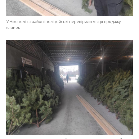
Мешканців Нікопольського району закликають святкувати без
шкоди природі
Раніше ми повідомили про те, що в Енергодарі
загарбники встановили облізлу новорічну
ялинку
. Також ми повідомляли, як зробити з
имові
свята безпечними для домашніх тварин
.