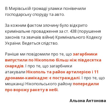
атакували
Нікополь та район артилерією і 11
дронами-камікадзе: є постраждалі
. І про те, що
мешканці Нікопольського району
попередили
про ворожу ракету в небі
.
Альона Антонова
МІТКИ:
ЖИЗНЬ
,
НОВОСТИ НИКОПОЛЯ
,
ПОЛИЦИЯ
,
ПРОИСШЕСТВИЕ