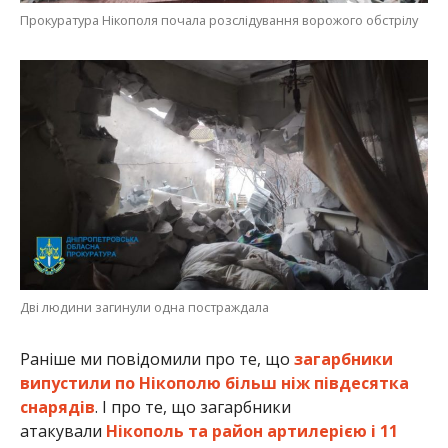
Прокуратура Нікополя почала розслідування ворожого обстрілу
Дві людини загинули одна постраждала
Раніше ми повідомили про те, що
загарбники
випустили по Нікополю більш ніж півдесятка
снарядів
. І про те, що загарбники
атакували
Нікополь та район артилерією і 11