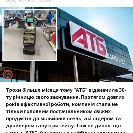
Опубліковано
21.12.2023
Трохи більше місяця тому “АТБ” відзначила 30-
ту річницю свого заснування. Протягом довгих
років ефективної роботи, компанія стала не
тільки головним постачальником свіжих
продуктів до мільйонів осель, а й лідером та
драйвером галузі ритейлу. Тож не дивно, що
саме в “АТБ” з’являються найбільш прогресивні