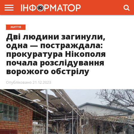
ГОЛОВНА
ЖИТТЯ
ВЛАДА
ГРОШІ
ТРЕШ
ПРЕС-
ЖИТТЯ
РЕЛІЗИ
РЕКЛАМА
ПРОЕКТИ
Дві людини загинули,
одна — постраждала:
прокуратура Нікополя
почала розслідування
ворожого обстрілу
Опубліковано
21.12.2023