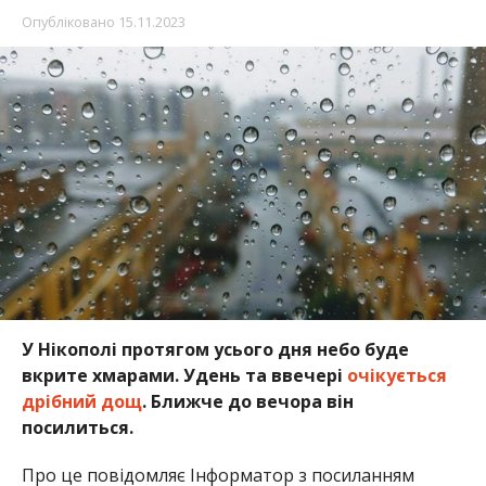
У Нікополі протягом усього дня небо буде
вкрите хмарами. Удень та ввечері
очікується
дрібний дощ
. Ближче до вечора він
посилиться.
Про це повідомляє Інформатор з посиланням
на
sinoptik.ua
. Вітер буде західного та південно-
західного напрямків, до 4 метрів за секунду.
Температура повітря вночі становитиме +8… +7 °С.
Вранці буде +7… +9 °С. Вдень очікується +11… +10
°С, а ввечері синоптики прогнозують +9… +8 °С.
Схід сонця 15-го листопада можна зустрічати о
6:46, а захід сонця чекатиме о 16:08. Цікаво, що