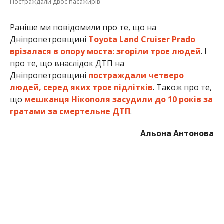
Постраждали двоє пасажирів
Раніше ми повідомили про те, що на
Дніпропетровщині
Toyota Land Cruiser Prado
врізалася в опору моста: згоріли троє людей
. І
про те, що внаслідок ДТП на
Дніпропетровщині
постраждали четверо
людей, серед яких троє підлітків
. Також про те,
що
мешканця Нікополя засудили до 10 років за
гратами за смертельне ДТП
.
Альона Антонова
МІТКИ:
ДТП
,
ЖИЗНЬ
,
ПРОИСШЕСТВИЕ