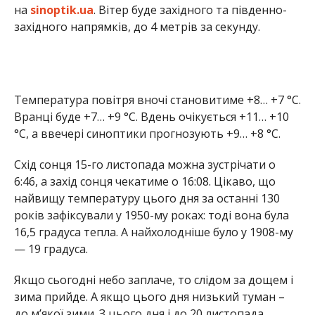
найвищу температуру цього дня за останні 130
років зафіксували у 1950-му роках: тоді вона була
16,5 градуса тепла. А найхолодніше було у 1908-му
— 19 градуса.
Якщо сьогодні небо заплаче, то слідом за дощем і
зима прийде. А якщо цього дня низький туман –
до м’якої зими. З цього дня і до 20 листопада
відбувається стійке промерзання ґрунту.