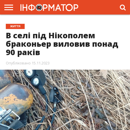
ГОЛОВНА
ЖИТТЯ
ВЛАДА
ГРОШІ
ТРЕШ
ПРЕС-
ЖИТТЯ
РЕЛІЗИ
РЕКЛАМА
ПРОЕКТИ
В селі під Нікополем
браконьер виловив понад
90 раків
Опубліковано
15.11.2023