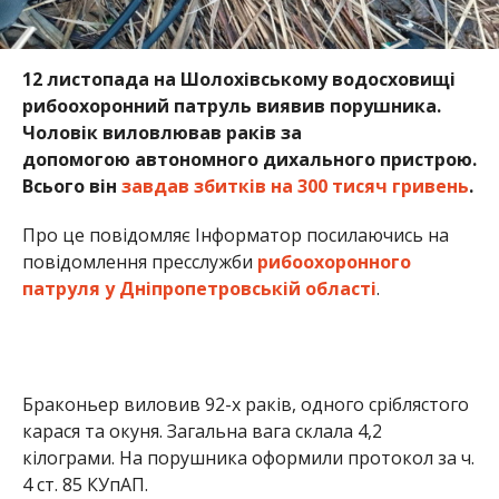
12 листопада на Шолохівському водосховищі
рибоохоронний патруль виявив порушника.
Чоловік виловлював раків за
допомогою автономного дихального пристрою.
Всього він
завдав збитків на 300 тисяч гривень
.
Про це повідомляє Інформатор посилаючись на
повідомлення пресслужби
рибоохоронного
патруля у Дніпропетровській області
.
Браконьер виловив 92-х раків, одного сріблястого
карася та окуня. Загальна вага склала 4,2
кілограми. На порушника оформили протокол за ч.
4 ст. 85 КУпАП.