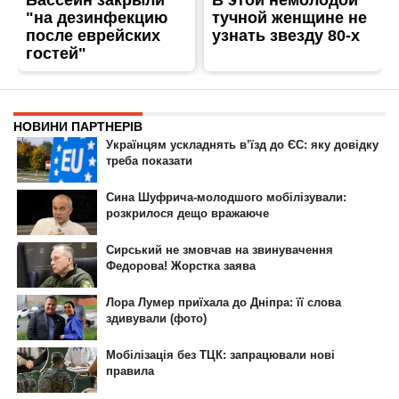
ГОЛОВНА
РЕКЛАМА НА САЙТІ
© 2007-2022 Інформатор - Національне інтернет-видання.
При повному або частковому використанні матеріалів сайту посилання
на сайт інтернет-видання
nikopol.informator.ua
як джерело
інформації є обов'язковим.