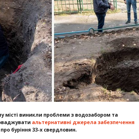
му місті виникли проблеми з водозабором та
роваджувати
альтернативні джерела забезпечення
 про буріння 33-х свердловин.