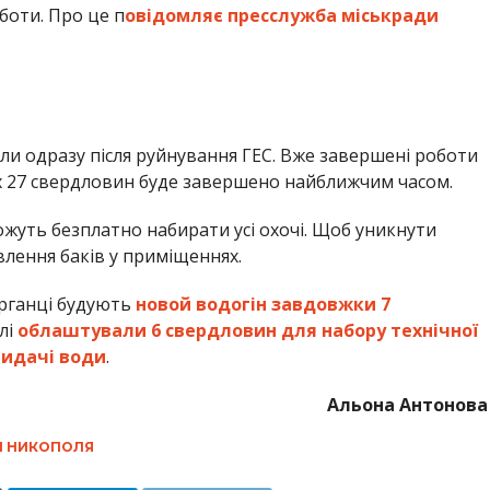
боти. Про це п
овідомляє пресслужба міськради
ли одразу після руйнування ГЕС. Вже завершені роботи
х 27 свердловин буде завершено найближчим часом.
ожуть безплатно набирати усі охочі. Щоб уникнути
лення баків у приміщеннях.
арганці будують
новой водогін завдовжки 7
лі
облаштували 6 свердловин для набору технічної
видачі води
.
Альона Антонова
И НИКОПОЛЯ