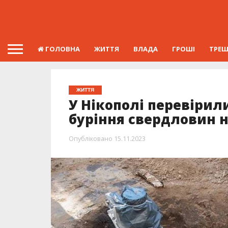
ГОЛОВНА
ЖИТТЯ
ВЛАДА
ГРОШІ
ТРЕ
ЖИТТЯ
У Нікополі перевірил
буріння свердловин н
Опубліковано
15.11.2023