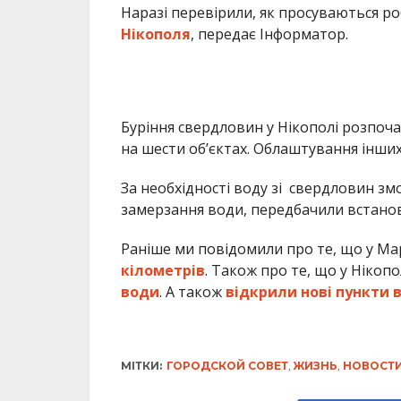
Наразі перевірили, як просуваються ро
Нікополя
, передає Інформатор.
Буріння свердловин у Нікополі розпоча
на шести об’єктах. Облаштування інши
За необхідності воду зі свердловин зм
замерзання води, передбачили встанов
Раніше ми повідомили про те, що у М
кілометрів
. Також про те, що у Нікопо
води
. А також
відкрили нові пункти 
МІТКИ:
ГОРОДСКОЙ СОВЕТ
,
ЖИЗНЬ
,
НОВОСТ