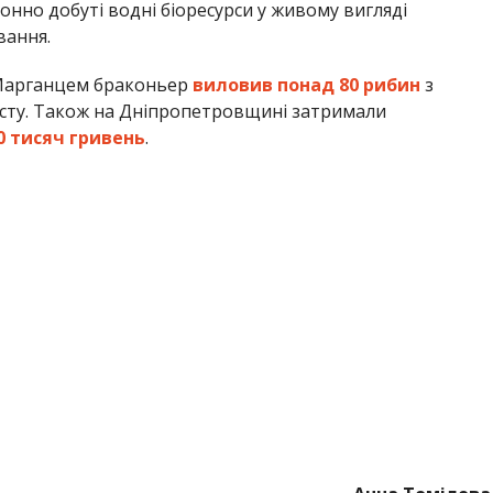
онно добуті водні біоресурси у живому вигляді
вання.
 Марганцем браконьер
виловив понад 80 рибин
з
есту. Також на Дніпропетровщині затримали
0 тисяч гривень
.