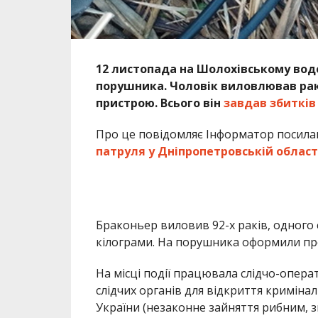
12 листопада на Шолохівському во
порушника. Чоловік виловлював ра
пристрою. Всього він
завдав збитків
Про це повідомляє Інформатор посила
патруля у Дніпропетровській област
Браконьер виловив 92-х раків, одного с
кілограми. На порушника оформили прот
На місці події працювала слідчо-опера
слідчих органів для відкриття криміна
України (незаконне зайняття рибним,