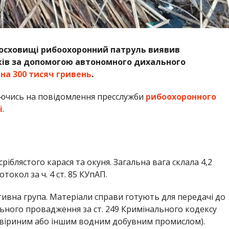
досховищі рибоохоронний патруль виявив
ків за допомогою автономного дихального
 на 300 тисяч гривень
.
ючись на повідомлення пресслужби
рибоохоронного
і
.
ріблястого карася та окуня. Загальна вага склала 4,2
окол за ч. 4 ст. 85 КУпАП.
тивна група. Матеріали справи готують для передачі до
льного провадження за ст. 249 Кримінального кодексу
 звіриним або іншим водним добувним промислом).