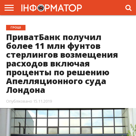
ГОЛОВНА
ЖИТТЯ
ВЛАДА
ГРОШІ
ТРЕШ
ПРЕС-
ГРОШІ
РЕЛІЗИ
РЕКЛАМА
ПРОЕКТИ
ПриватБанк получил
более 11 млн фунтов
стерлингов возмещения
расходов включая
проценты по решению
Апелляционного суда
Лондона
Опубліковано
15.11.2019