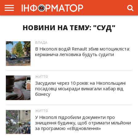
НОВИНИ НА ТЕМУ: "СУД"
ГОЛОВНА
ЖИТТЯ
ВЛАДА
ГРОШІ
ТРЕШ
ПРЕС-
РЕЛІЗИ
РЕКЛАМА
ПРОЕКТИ
ВЛАДА
В Нікополі водій Renault збив мотоцикліста:
керманича легковика будуть судити
ID, "post_views_count", true); if ( $post_views >= 1) { ?>
ЖИТТЯ
Засудили через 10 років: на Нікопольщині
посадовці міськради вимагали хабар від
бізнесу
ID, "post_views_count", true); if ( $post_views >= 1) { ?>
ЖИТТЯ
У Нікополі підробили документи про
знищення будинку, щоб отримати мільйони
за програмою «єВідновлення»
ID, "post_views_count", true); if ( $post_views >= 1) { ?>