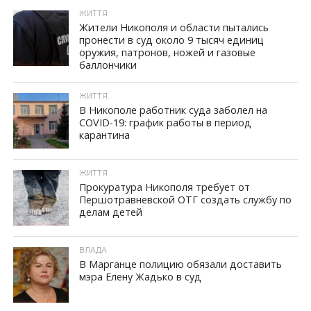
ЖИТТЯ
Жители Никополя и области пытались
пронести в суд около 9 тысяч единиц
оружия, патронов, ножей и газовые
ID, "post_views_count", true); if ( $post_views >= 1) { ?>
баллончики
ЖИТТЯ
В Никополе работник суда заболел на
COVID-19: график работы в период
карантина
ID, "post_views_count", true); if ( $post_views >= 1) { ?>
ЖИТТЯ
Прокуратура Никополя требует от
Першотравневской ОТГ создать службу по
делам детей
ID, "post_views_count", true); if ( $post_views >= 1) { ?>
ВЛАДА
В Марганце полицию обязали доставить
мэра Елену Жадько в суд
ID, "post_views_count", true); if ( $post_views >= 1) { ?>