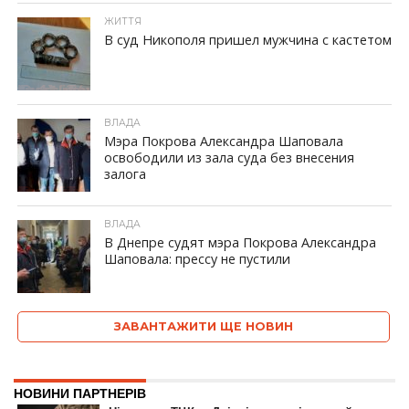
ЖИТТЯ
В суд Никополя пришел мужчина с кастетом
ID, "post_views_count", true); if ( $post_views >= 1) { ?>
ВЛАДА
Мэра Покрова Александра Шаповала
освободили из зала суда без внесения
залога
ID, "post_views_count", true); if ( $post_views >= 1) { ?>
ВЛАДА
В Днепре судят мэра Покрова Александра
Шаповала: прессу не пустили
ID, "post_views_count", true); if ( $post_views >= 1) { ?>
ЗАВАНТАЖИТИ ЩЕ НОВИН