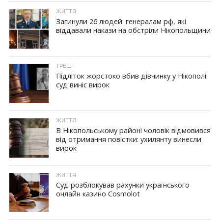
ЖИТТЯ
Загинули 26 людей: генералам рф, які
віддавали накази на обстріли Нікопольщини
ID, "post_views_count", true); if ( $post_views >= 1) { ?>
ТРЕШ
Підліток жорстоко вбив дівчинку у Нікополі:
суд виніс вирок
ID, "post_views_count", true); if ( $post_views >= 1) { ?>
ЖИТТЯ
В Нікопольському районі чоловік відмовився
від отримання повістки: ухилянту винесли
вирок
ID, "post_views_count", true); if ( $post_views >= 1) { ?>
ЖИТТЯ
Суд розблокував рахунки українського
онлайн казино Cosmolot
ID, "post_views_count", true); if ( $post_views >= 1) { ?>