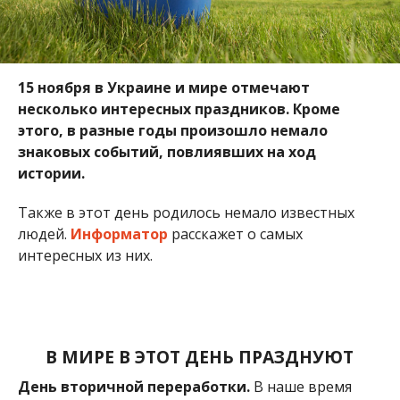
интересных из них.
В МИРЕ В ЭТОТ ДЕНЬ ПРАЗДНУЮТ
День вторичной переработки.
В наше время
человечество обязано заботиться об окружающей
среде. Запасы Земли не бесконечны — мы уже
потратили примерно их треть. Вторичная
переработка ресурсов — это оптимальное
решение для борьбы с загрязнением природы.
Свою историю праздник ведет с 1997 года, когда
жители США впервые отметили этот день.
Именины
в этот день отмечают: Константин и
Альберт.
ЭТОТ ДЕНЬ В ИСТОРИИ