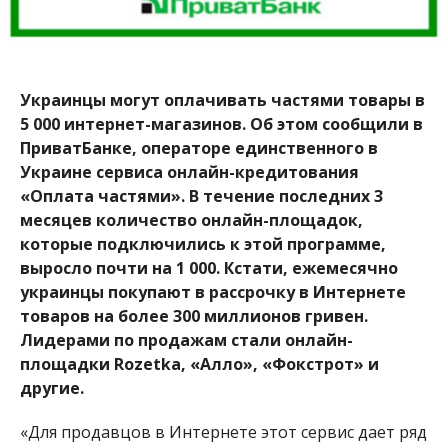
украинцы покупают в рассрочку в Интернете
товаров на более 300 миллионов гривен.
Лидерами по продажам стали онлайн-
площадки Rozetka, «Алло», «Фокстрот» и
другие.
«Для продавцов в Интернете этот сервис дает ряд
преимуществ: увеличение клиентопотока,
повышенный средний чек, возможность
продавать в кредит несколько товаров сразу. Для
покупателей – возможность делать выгодные
приобретения в рассрочку в пару кликов», –
рассказал руководитель направления по работе с
торговыми предприятиями ПриватБанка Евгений
Васильцов.
Подключиться к сервису просто: нужно только