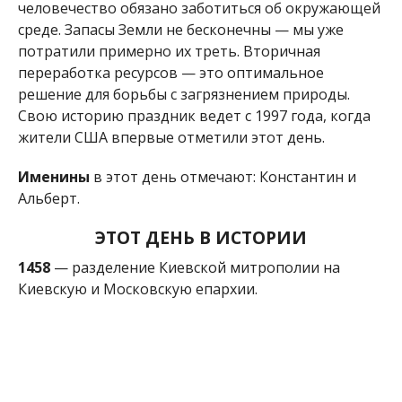
1458
— разделение Киевской митрополии на
Киевскую и Московскую епархии.
1887
— Карл Гесснер получил патент на
изобретенную им цинковую батарейку.
1904
— американец Кинг Кемп Жиллетт