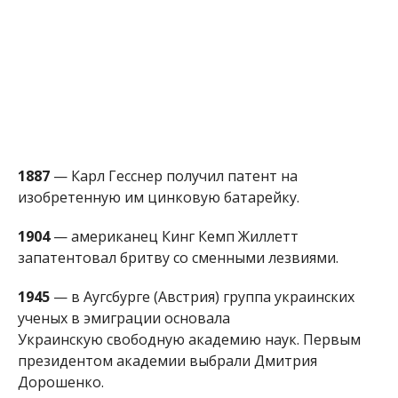
запатентовал бритву со сменными лезвиями.
1945
—
в Аугсбурге (Австрия) группа украинских
ученых в эмиграции
основала
Украинскую
свободную академию наук. Первым
президентом академии
выбрали
Дмитрия
Дорошенко.
2004
—
на Первом Национальном канале Украины
впервые использовали формат дебатов в прямом
эфире. Участниками стали кандидаты на
должность Президента Украины — Виктор
Янукович и Виктор Ющенко.
КТО ИЗ ЗНАМЕНИТОСТЕЙ РОДИЛСЯ В
ЭТОТ ДЕНЬ
1738
—
Гершель Фридрих Вильгельм (умер в 1822),
выдающийся астроном. В его честь названы
кратеры на Луне и Марсе, а т
акже
космический