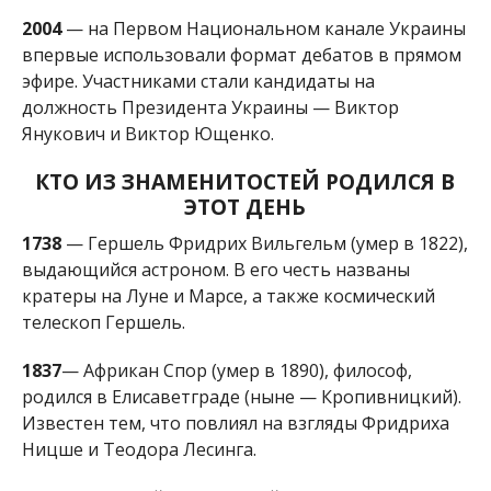
телескоп
Гершель.
1837
— Африкан Спор (умер в 1890), философ,
родился в Елисаветграде (ныне — Кропивницкий).
Известен тем, что повлиял на взгляды Фридриха
Ницше и Теодора Лесинга.
1884
—
Николай Радзиевский (умер в 1965),
украинский дирижер и композитор, с
1928-го по
1935-й —
главный дирижер Киевской оперы.
1966
— Дмитрий Стус, литературовед и писатель,
сын украинского поэта и диссидента Василия
Стуса.
Алена Радченко
МІТКИ:
ЖИЗНЬ
,
НОВОСТИ НИКОПОЛЯ
,
ПРАЗДНИК