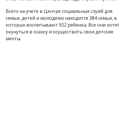
Желающих присоединиться к акции ожидают в
Никопольском городском центре социальных
служб для семьи, детей и молодежи по адресу:
улица Электрометаллургов, 17/1. График работы:
понедельник – четверг с 9:00 – 18:00. Пятница –
09:00 -16:45. Обеденный перерыв с 13:00-
13:45. Телефон для справок:
(067) 78-27-088.
Ранее мы сообщили о том, что в Никополе
стартовала акция по сбору игрушек для детей от
святого Николая. Как стать добрым волшебником,
чтобы помочь деткам, можно узнать
здесь
.