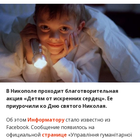
В Никополе проходит благотворительная
акция «Детям от искренних сердец». Ее
приурочили ко Дню святого Николая.
Об этом
Информатору
стало известно из
Facebook. Сообщение появилось на
официальной
странице
«Управління гуманітарної
політики НМР».
19 декабря в Украине отмечают День святого
Николая, покровителя бедных, защитника детей, а
также покровителя путешественников. По
традиции Николай Чудотворец приносит ночью
подарки детям. К большому сожалению, не
каждый ребенок получит такую радость, ведь
некоторые дети даже не представляют, как это
иметь семью, заботу и ласку.