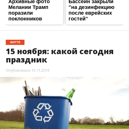
15 ноября в Украине и мире отмечают
несколько интересных праздников. Кроме
этого,
в разные годы произошло немало
знаковых событий, повлиявших на ход
истории.
Также в этот день родилось немало известных
людей.
Информатор
расскажет о самых