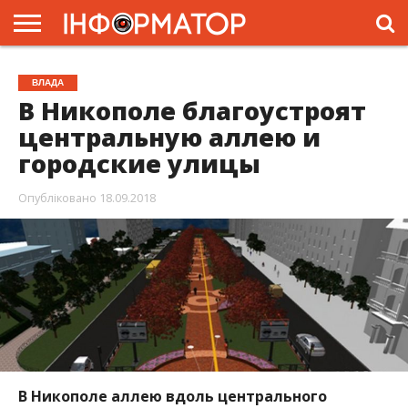
ГОЛОВНА
ЖИТТЯ
ВЛАДА
ГРОШІ
ТРЕШ
ПРЕС-
ВЛАДА
РЕЛІЗИ
РЕКЛАМА
ПРОЕКТИ
В Никополе благоустроят
центральную аллею и
городские улицы
Опубліковано
18.09.2018
В Никополе аллею вдоль центрального