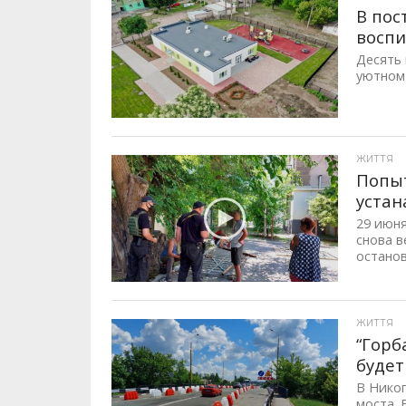
В пос
восп
Десять 
уютном 
ID, "post_views_count", true); if ( $post_views >= 1) { ?>
ЖИТТЯ
Попыт
устан
29 июн
снова в
останов
ID, "post_views_count", true); if ( $post_views >= 1) { ?>
ЖИТТЯ
“Горб
будет
В Нико
моста. 