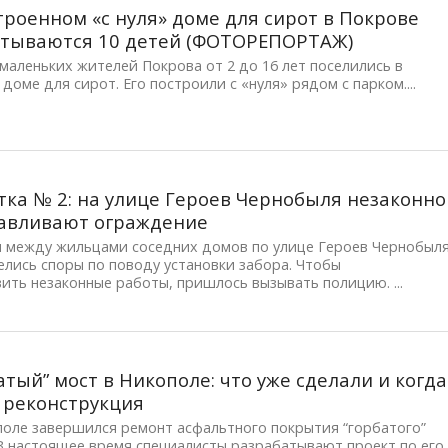
троенном «с нуля» доме для сирот в Покрове
итываются 10 детей (ФОТОРЕПОРТАЖ)
маленьких жителей Покрова от 2 до 16 лет поселились в
доме для сирот. Его построили с «нуля» рядом с парком....
ка № 2: на улице Героев Чернобыля незаконно
авливают ограждение
я между жильцами соседних домов по улице Героев Чернобыл
елись споры по поводу установки забора. Чтобы
ить незаконные работы, пришлось вызывать полицию. ...
атый” мост в Никополе: что уже сделали и когда
 реконструкция
поле завершился ремонт асфальтного покрытия “горбатого”
В настоящее время специалисты разрабатывают проект по его