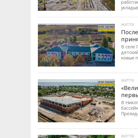
работаю
укладыв
ID, "post_views_count", true); if ( $post_views >= 1) { ?>
ЖИТТЯ
После
прин
В селе
детски
новые п
ID, "post_views_count", true); if ( $post_views >= 1) { ?>
ЖИТТЯ
«Вели
первы
В Нико
бассейн
Президе
ID, "post_views_count", true); if ( $post_views >= 1) { ?>
ЖИТТЯ