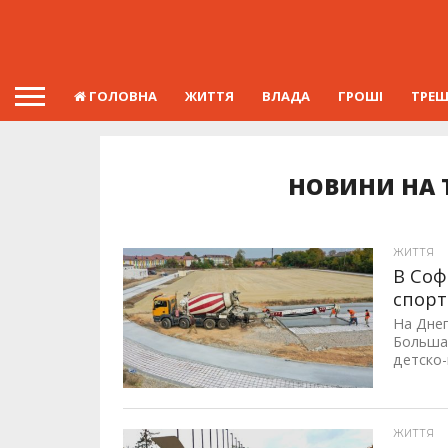
ГОЛОВНА
ЖИТТЯ
ВЛАДА
ГРОШІ
ТРЕ
НОВИНИ НА 
ЖИТТЯ
В Соф
спор
На Дне
Больша
детско
ID, "post_views_count", true); if ( $post_views >= 1) { ?>
ЖИТТЯ