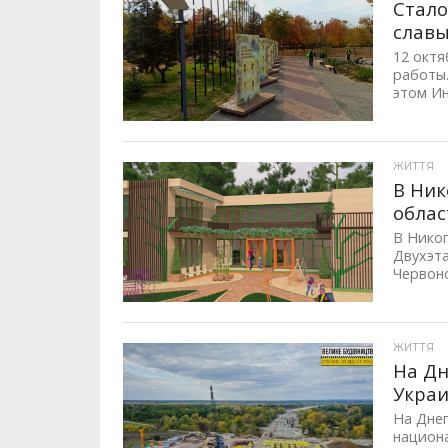
Стало
славы
12 октя
работы.
этом Ин
ID, "post_views_count", true); if ( $post_views >= 1) { ?>
ЖИТТЯ
В Ник
облас
В Никоп
Двухэта
Червоно
ID, "post_views_count", true); if ( $post_views >= 1) { ?>
ЖИТТЯ
На Дн
Украи
На Дне
национа