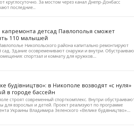
т круглосуточно. За мостом через канал Днепр-Донбасс
ают последние...
 капремонта детсад Павлополья сможет
ять 110 малышей
 Павлополье Никопольского района капитально ремонтируют
й сад. Здание осовременивают снаружи и внутри. Обустраива
омещения: спортзал и комнату для кружков....
ке будівництво»: в Никополе возводят «с нуля»
й в городе бассейн
поле строят современный спорткомплекс. Внутри обустраиваю
ы для взрослых и детей. Проект реализуют по программе
нта Украины Владимира Зеленского «Велике будівництво»....