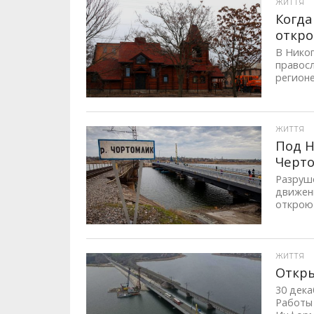
ЖИТТЯ
Когда
откро
В Никоп
правосл
регионе
ID, "post_views_count", true); if ( $post_views >= 1) { ?>
ЖИТТЯ
Под Н
Черт
Разруше
движени
откроют
ID, "post_views_count", true); if ( $post_views >= 1) { ?>
ЖИТТЯ
Откры
30 дек
Работы 