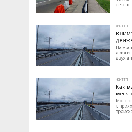
реконст
ID, "post_views_count", true); if ( $post_views >= 1) { ?>
ЖИТТЯ
Внима
движе
На мост
движени
двух дн
ID, "post_views_count", true); if ( $post_views >= 1) { ?>
ЖИТТЯ
Как в
месяц
Мост че
С прих
происхо
ID, "post_views_count", true); if ( $post_views >= 1) { ?>