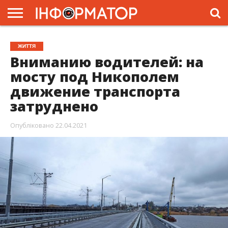
ГОЛОВНА
ЖИТТЯ
ВЛАДА
ГРОШІ
ТРЕШ
ПРЕС-
ЖИТТЯ
РЕЛІЗИ
РЕКЛАМА
ПРОЕКТИ
Вниманию водителей: на
мосту под Никополем
движение транспорта
затруднено
Опубліковано
22.04.2021