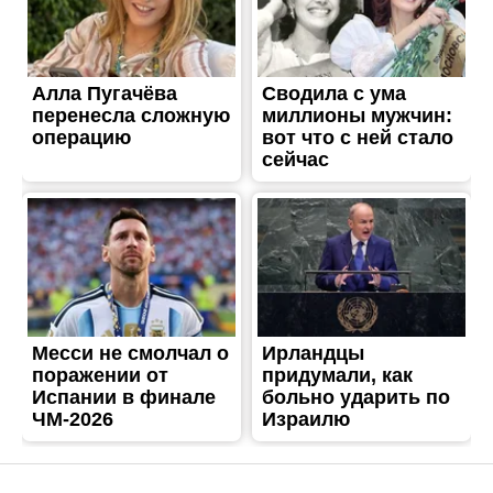
ЖИТТЯ
Спасатели из Покрова
вытащили собаку из
колодца
Опубліковано
13.09.2021