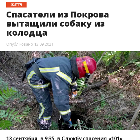
13 сентября, в 9:35, в Службу спасения «101»
сообщили о происшествии в Покрове. На улице
Героев Украины пес упал в открытый
канализационный люк с водой и не смог
выбраться
оттуда.
Об этом
Информатору
стало известно из
сообщения пресс-службы ГУ ГСЧС в
Днепропетровской области. На вызов
отправились спасатели подразделения 44-й
государственной пожарно-спасательной части.