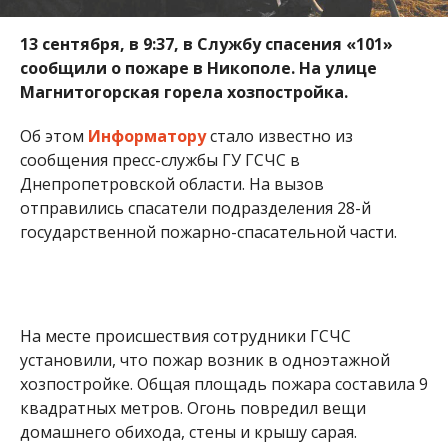
На месте происшествия сотрудники ГСЧС
установили, что пожар возник в одноэтажной
хозпостройке. Общая площадь пожара составила 9
квадратных метров. Огонь повредил вещи
домашнего обихода, стены и крышу сарая.
Возгорание удалось полностью потушить в
течение 25 минут. В результате пожара погибших
и пострадавших нет. С огнем боролись 4
спасателей с помощью одной единицы
спецтехники.
Ранее мы сообщили о том, что в Никополе на
улице Шевченко ночью горел автомобиль. Об
этом читайте
здесь
.