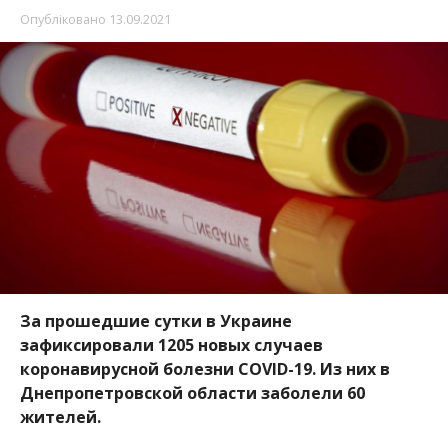
За прошедшие сутки в Украине
зафиксировали 1205 новых случаев
коронавирусной болезни COVID-19. Из них в
Днепропетровской области заболели 60
жителей.
В частности, заболело 149 детей и 23
медработника. Об этом
Информатор
узнал из
социальной сети Facebook. Сообщение появилось
на официальной странице
МОЗ
.
Также за минувшие сутки:
госпитализированы — 833 человека;
летальных случаев — 18;