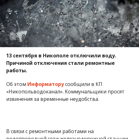
«Никопольводоканал». Коммунальщики просят
извинения за временные неудобства.
В связи с ремонтными работами на
водопроводной сети железнодорожной станции,
перекрыта подача воды по адресу улица Героев
Чернобыля. Водоснабжение будет восстановлено
в полном объеме по окончанию работ.
Ранее мы сообщили о том, что в Никополе и
области сохраняется высокая пожарная опасность.
Об этом читайте
здесь
.
Юлия Кожемяка