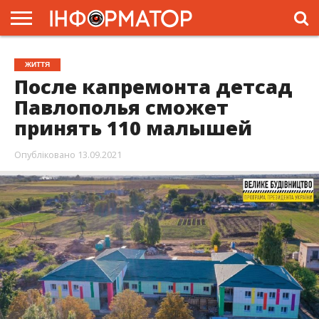
ГОЛОВНА
ЖИТТЯ
ВЛАДА
ГРОШІ
ТРЕШ
ПРЕС-
ЖИТТЯ
РЕЛІЗИ
РЕКЛАМА
ПРОЕКТИ
После капремонта детсад
Павлополья сможет
принять 110 малышей
Опубліковано
13.09.2021