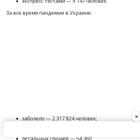
заболело — 2 317 824 человек;
выздоровели — 2 221 868 человек;
летальных случаев — 54 360;
проведен ПЦР-тестов — 12 279 748.
За последние сутки наибольшее количество
подтвержденных случаев зарегистрировано в
Киеве (166), в Тернопольской области (148), в
Черновицкой области (120), в Житомирской (88) и
Львовской (86) областях. Три простых правила
противоэпидемической безопасности —
×
соблюдение дистанции, ношение маски и гигиена
рук — спасают жизни.
Ранее мы сообщили о том, куда обращаться с