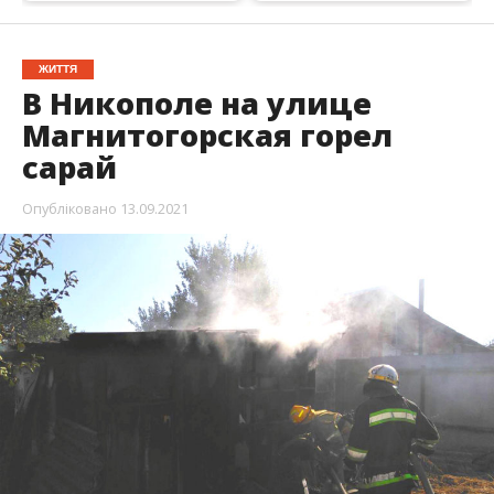
13 сентября, в 9:37, в Службу спасения «101»
сообщили о пожаре в Никополе. На улице
Магнитогорская горела хозпостройка.
Об этом
Информатору
стало известно из
сообщения пресс-службы ГУ ГСЧС в
Днепропетровской области. На вызов
отправились спасатели подразделения 28-й
государственной пожарно-спасательной части.