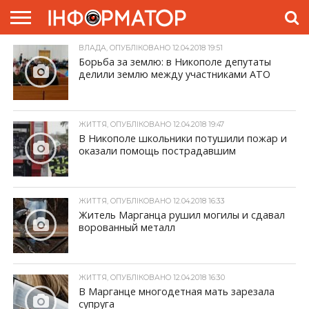
ВЛАДА, ОПУБЛІКОВАНО 12.04.2018 19:51
ГОЛОВНА
ЖИТТЯ
ВЛАДА
ГРОШІ
ТРЕШ
ПРЕС-
Борьба за землю: в Никополе депутаты
РЕЛІЗИ
РЕКЛАМА
ПРОЕКТИ
делили землю между участниками АТО
ЖИТТЯ, ОПУБЛІКОВАНО 12.04.2018 19:47
В Никополе школьники потушили пожар и
оказали помощь пострадавшим
ЖИТТЯ, ОПУБЛІКОВАНО 12.04.2018 16:33
Житель Марганца рушил могилы и сдавал
ворованный металл
ЖИТТЯ, ОПУБЛІКОВАНО 12.04.2018 16:30
В Марганце многодетная мать зарезала
супруга