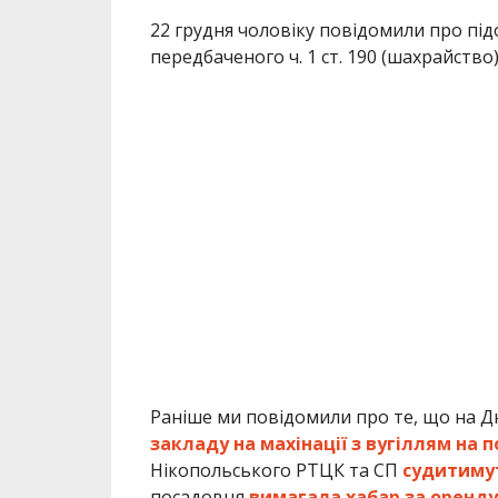
22 грудня чоловіку повідомили про пі
передбаченого ч. 1 ст. 190 (шахрайство
Раніше ми повідомили про те, що на 
закладу на махінації з вугіллям на 
Нікопольського РТЦК та СП
судитимут
посадовця
вимагала хабар за оренд