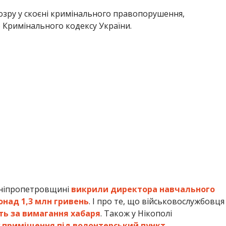
дозру у скоєні кримінального правопорушення,
) Кримінального кодексу України.
Дніпропетровщині
викрили директора навчального
понад 1,3 млн гривень
. І про те, що військовослужбовця
ь за вимагання хабаря
. Також у Нікополі
у приміщення під волонтерський пункт
.