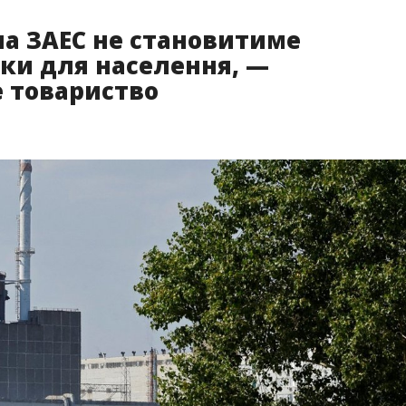
товариства заявили, що вони ретельно розглянули
бардування та навмисний підрив реакторів і
ьованого ядерного палива, але ситуації, яка може