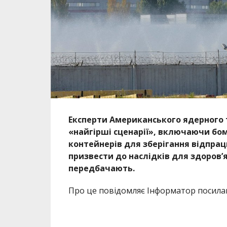
призвести до наслідків для здоров’я
передбачають.
Про це повідомляє Інформатор посил
Шість реакторів ЗАЕС були зупинені по
тепла, щоб викликати швидкий радіац
протистояти природним і техногенним н
захищають активні зони реакторів і пр
матеріалів від впливу навколишнього
У малоймовірному випадку, якщо струк
потенційний викид радіологічного ма
реактори. У зв’язку з цим будь-яке по
неточним і вводить в оману.