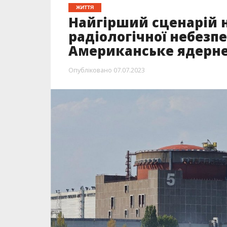
Експерти Американського ядерного 
«найгірші сценарії», включаючи бом
контейнерів для зберігання відпрац