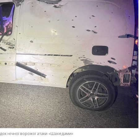
док нічної ворожої атаки «Шахедами»
Анна Томілова
ШЕСТВИЕ