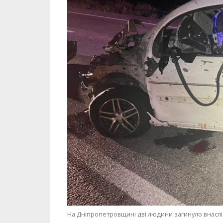
На Дніпропетровщині дві людини загинуло внаслі
МІТКИ:
ЖИЗНЬ
,
НОВОСТИ НИКОПОЛЯ
,
ПРОИС