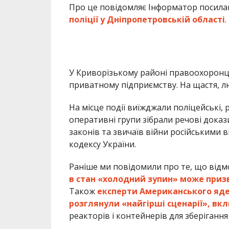
Про це повідомляє Інформатор посил
поліції у Дніпропетровській області
.
У Криворізькому районі правоохоронц
приватному підприємству. На щастя, л
На місце події виїжджали поліцейські, 
оперативні групи зібрали речові доказ
законів та звичаїв війни російськими 
кодексу України.
Раніше ми повідомили про те, що відм
в стан «холодний зупин» може призв
Також
експерти Американського яде
розглянули «найгірші сценарії», в
реакторів і контейнерів для зберіганн