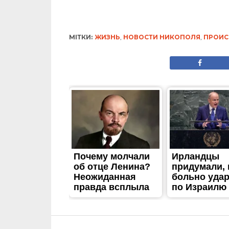
ЖИТТЯ
Найгірший сценарій 
радіологічної небезп
Американське ядерне
Опубліковано
07.07.2023