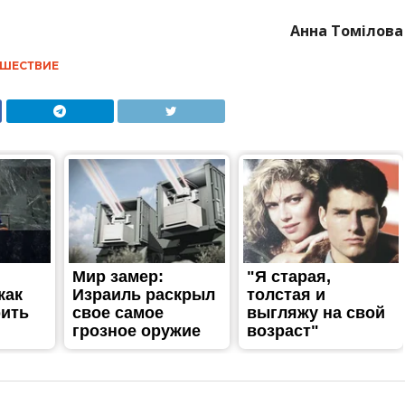
на ЗАЕС не становитиме
еки для населення, —
 товариство