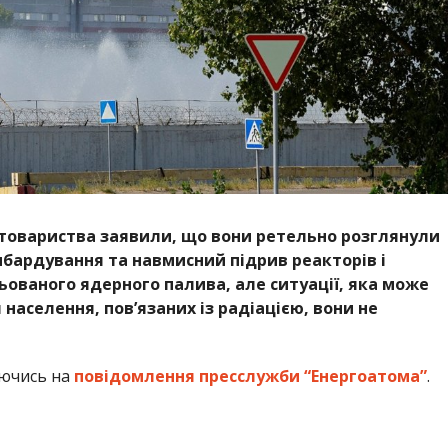
 населення, пов’язаних із радіацією, вони не
аючись на
повідомлення пресслужби “Енергоатома”
.
над десять місяців і вони вже не виробляють достатньо
ійний викид. ЗАЕС розроблена таким чином, щоб
ебезпекам. Товсті залізобетонні захисні конструкції
изначені для захисту будь-яких радіоактивних
 середовища.
тури утримування були порушені, будь-який
теріалу буде обмежено зоною, що безпосередньо оточує
рівняння між ЗАЕС і «Чорнобилем» чи «Фукусімою» є