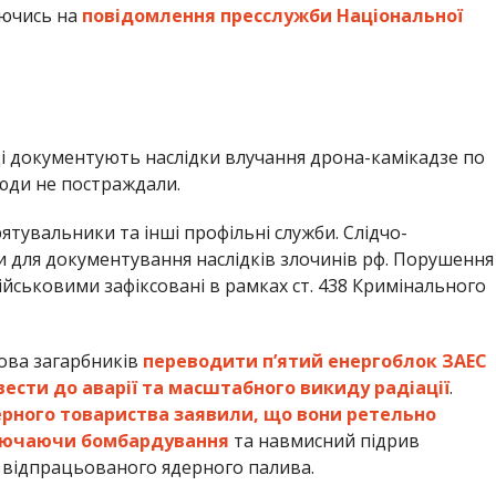
аючись на
повідомлення пресслужби Національної
і документують наслідки влучання дрона-камікадзе по
юди не постраждали.
рятувальники та інші профільні служби. Слідчо-
и для документування наслідків злочинів рф. Порушення
військовими зафіксовані в рамках ст. 438 Кримінального
ова загарбників
переводити п’ятий енергоблок ЗАЕС
ести до аварії та масштабного викиду радіації
.
рного товариства заявили, що вони ретельно
ключаючи бомбардування
та навмисний підрив
я відпрацьованого ядерного палива.