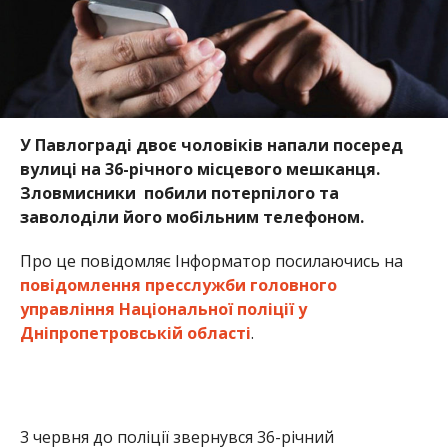
У Павлограді двоє чоловіків напали посеред
вулиці на 36-річного місцевого мешканця.
Зловмисники побили потерпілого та
заволоділи його мобільним телефоном.
Про це повідомляє Інформатор посилаючись на
повідомлення пресслужби головного
управління Національної поліції у
Дніпропетровській області
.
3 червня до поліції звернувся 36-річний