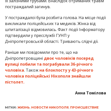
їх залізними трубами. Внаслідок отриманих травм
постраждалий загинув.
У постраждалої була розбита голова. На місце події
викликали поліцейських та медиків. Жінка від
шпиталізації відмовилась. Факт події Інформатору
підтвердили у пресслужбі ГУНП у
Дніпропетровській області. Тривають слідчі дії.
Раніше ми повідомили про те, що на
Дніпропетровщині
двоє чоловіків посеред
вулиці побили та пограбували 36-річного
чоловіка
. Також
на блокпосту у 43-річного
чоловіка поліцейські Нікополя знайшли
пістолет.
Анна Томілова
МІТКИ:
ЖИЗНЬ
,
НОВОСТИ НИКОПОЛЯ
,
ПРОИСШЕСТВИЕ