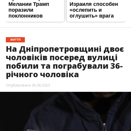
ЖИТТЯ
На Дніпропетровщині двоє
чоловіків посеред вулиці
побили та пограбували 36-
річного чоловіка
Опубліковано
05.06.2023