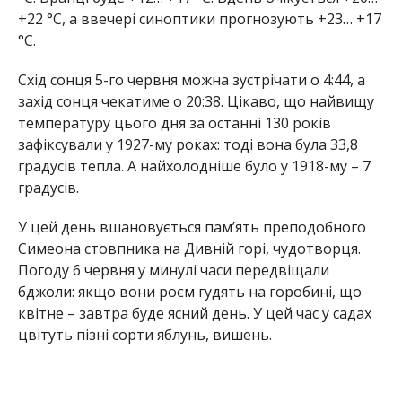
+22 °С, а ввечері синоптики прогнозують +23… +17
°С.
Схід сонця 5-го червня можна зустрічати о 4:44, а
захід сонця чекатиме о 20:38. Цікаво, що найвищу
температуру цього дня за останні 130 років
зафіксували у 1927-му роках: тоді вона була 33,8
градусів тепла. А найхолодніше було у 1918-му – 7
градусів.
У цей день вшановується пам’ять преподобного
Симеона стовпника на Дивній горі, чудотворця.
Погоду 6 червня у минулі часи передвіщали
бджоли: якщо вони роєм гудять на горобині, що
квітне – завтра буде ясний день. У цей час у садах
цвітуть пізні сорти яблунь, вишень.