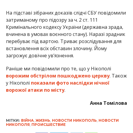
На підставі зібраних доказів слідчі СБУ повідомили
затриманому про підозру за ч. 2 ст. 111
Кримінального кодексу України (державна зрада,
вчинена в умовах воєнного стану). Наразі зрадник
перебуває під вартою. Триває розслідування для
встановлення всіх обставин злочину. Йому
загрожує довічне ув’язнення.
Раніше ми повідомили про те, що у Нікополі
ворожим обстрілом пошкоджено церкву
. Також
у Нікополі
показали фото наслідки нічної
ворожої атаки по місту
.
Анна Томілова
МІТКИ:
ВІЙНА
,
ЖИЗНЬ
,
НОВОСТИ НИКОПОЛЬ
,
НОВОСТИ
НИКОПОЛЯ
,
ПРОИСШЕСТВИЕ