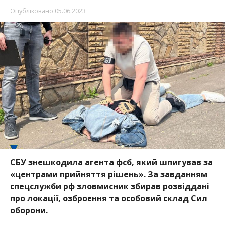
Опубліковано
05.06.2023
СБУ знешкодила агента фсб, який шпигував за
«центрами прийняття рішень». За завданням
спецслужби рф зловмисник збирав розвіддані
про локації, озброєння та особовий склад Сил
оборони.