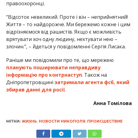
правоохоронці.
“Відсоток невеликий. Проте і він – неприйнятний!
Життя – то найдорожче. Ми бережемо кожне і цим
відрізняємося від рашистів. Якщо є можливість
врятувати хоч одну людину, нехтувати нею –
злочин.”, – йдеться у повідомленні Сергія Лисака.
Раніше ми повідомили про те, що мережею
планують поширювати неправдиву
інформацію про контрнаступ
. Також на
Дніпропетровщині
затримали агента фсб, який
збирав данні для росії
.
Анна Томілова
МІТКИ:
ЖИЗНЬ
,
НОВОСТИ НИКОПОЛЯ
,
ПРОИСШЕСТВИЕ