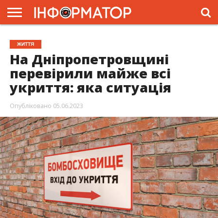
ГОЛОВНА
ЖИТТЯ
ВЛАДА
ГРОШІ
ТРЕШ
ПРЕС-
ЖИТТЯ
РЕЛІЗИ
РЕКЛАМА
ПРОЕКТИ
На Дніпропетровщині
перевірили майже всі
укриття: яка ситуація
Опубліковано
05.06.2023