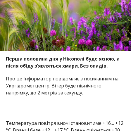
Перша половина дня у Нікополі буде ясною, а
після обіду з’являться хмари. Без опадів.
Про це Інформатор повідомляє з посиланням на
Укргідрометцентр. Вітер буде північного
напрямку, до 2 метрів за секунду.
Температура повітря вночі становитиме +16… +12
°С. Вранці буде +12… +17 °С. Вдень очікується +20…