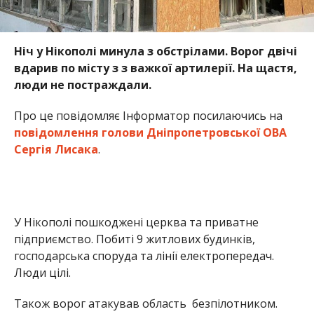
Ніч у Нікополі минула з обстрілами. Ворог двічі
вдарив по місту з з важкої артилерії. На щастя,
люди не постраждали.
Про це повідомляє Інформатор посилаючись на
повідомлення голови Дніпропетровської ОВА
Сергія Лисака
.
У Нікополі пошкоджені церква та приватне
підприємство. Побиті 9 житлових будинків,
господарська споруда та лінії електропередач.
Люди цілі.
Також ворог атакував область безпілотником.