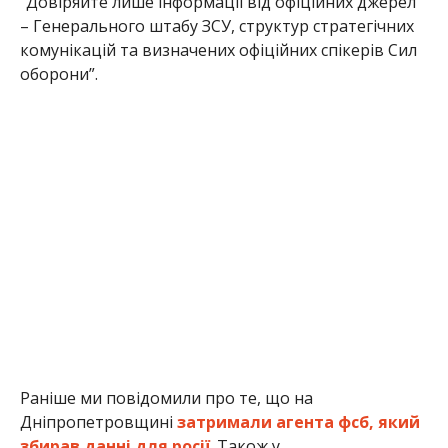
“Довіряйте лише інформації від офіційних джерел
– Генерального штабу ЗСУ, структур стратегічних
комунікацій та визначених офіційних спікерів Сил
оборони”.
Раніше ми повідомили про те, що на
Дніпропетровщині
затримали агента фсб, який
збирав данні для росії
. Також у