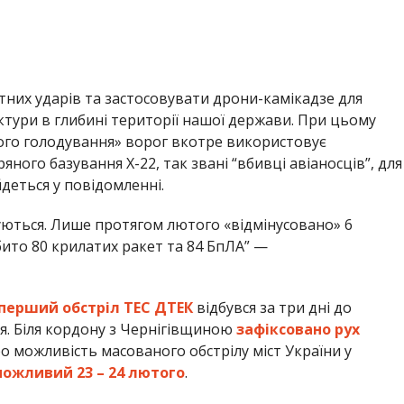
них ударів та застосовувати дрони-камікадзе для
ктури в глибині території нашої держави. При цьому
ого голодування» ворог вкотре використовує
ного базування Х-22, так звані “вбивці авіаносців”, для
деться у повідомленні.
ізуються. Лише протягом лютого «відмінусовано» 6
бито 80 крилатих ракет та 84 БпЛА” —
перший обстріл ТЕС ДТЕК
відбувся за три дні до
. Біля кордону з Чернігівщиною
зафіксовано рух
о можливість масованого обстрілу міст України у
ожливий 23 – 24 лютого
.