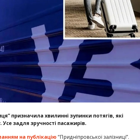
иця” призначила хвилинні зупинки потягів,
які
Усе задля зручності пасажирів.
ланням на публікацію
“Придніпровської залізниці”.