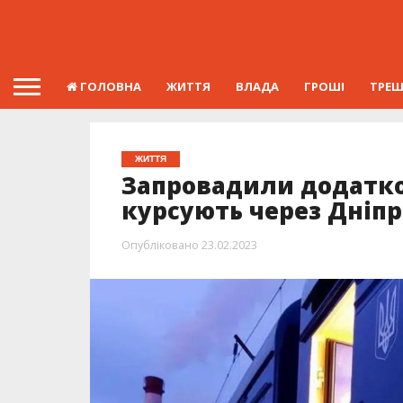
ГОЛОВНА
ЖИТТЯ
ВЛАДА
ГРОШІ
ТРЕ
ЖИТТЯ
Запровадили додатко
курсують через Дніпр
Опубліковано
23.02.2023