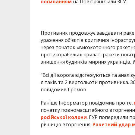
посиланням
на Повітряні Сили ЗСУ.
Противник продовжує завдавати ракет
ураження об’єктів критичної інфрастру
через початок «високоточного ракетн
протикорабельні крилаті ракети повітря
знищення будинків мирних українців, й
“Всі дії ворога відстежуються та анал
літаків та 2 вертольоти противника. З
повідомив Громов.
Раніше Інформатор повідомив про те,
початку повномасштабного вторгнення
російської колони
. ГУР попередили пр
річницю вторгнення.
Ракетний удар м