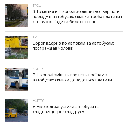
ТРЕШ
З 15 квітня в Нікополі збільшиться вартість
проїзду в автобусах: скільки треба платити і
хто зможе їздити безкоштовно
ID, "post_views_count", true); if ( $post_views >= 1) { ?>
ТРЕШ
Ворог вдарив по автівкам та автобусам:
постраждав чоловік
ID, "post_views_count", true); if ( $post_views >= 1) { ?>
ЖИТТЯ
В Нікополі змінять вартість проїзду в
автобусах: скільки доведеться платити
ID, "post_views_count", true); if ( $post_views >= 1) { ?>
ЖИТТЯ
У Нікополі запустили автобуси на
кладовище: розклад руху
ID, "post_views_count", true); if ( $post_views >= 1) { ?>