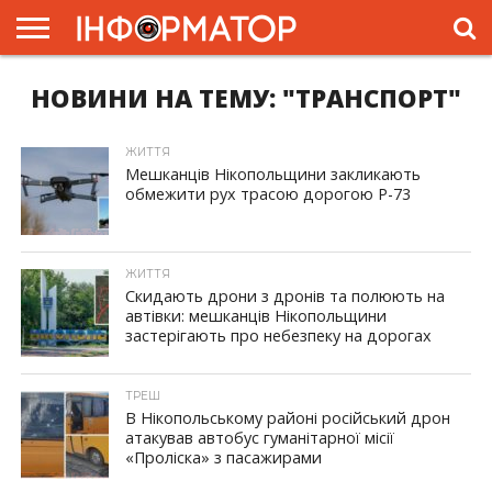
НОВИНИ НА ТЕМУ: "ТРАНСПОРТ"
ГОЛОВНА
ЖИТТЯ
ВЛАДА
ГРОШІ
ТРЕШ
ПРЕС-
РЕЛІЗИ
РЕКЛАМА
ПРОЕКТИ
ЖИТТЯ
Мешканців Нікопольщини закликають
обмежити рух трасою дорогою Р-73
ID, "post_views_count", true); if ( $post_views >= 1) { ?>
ЖИТТЯ
Скидають дрони з дронів та полюють на
автівки: мешканців Нікопольщини
застерігають про небезпеку на дорогах
ID, "post_views_count", true); if ( $post_views >= 1) { ?>
ТРЕШ
В Нікопольському районі російський дрон
атакував автобус гуманітарної місії
«Проліска» з пасажирами
ID, "post_views_count", true); if ( $post_views >= 1) { ?>