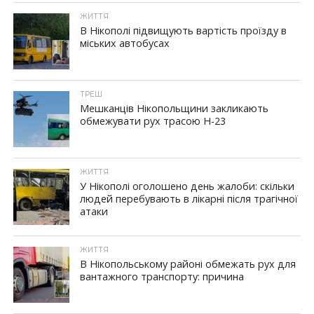
ЖИТТЯ
В Нікополі підвищують вартість проїзду в
міських автобусах
ID, "post_views_count", true); if ( $post_views >= 1) { ?>
ТРЕШ
Мешканців Нікопольщини закликають
обмежувати рух трасою Н-23
ID, "post_views_count", true); if ( $post_views >= 1) { ?>
ЖИТТЯ
У Нікополі оголошено день жалоби: скільки
людей перебувають в лікарні після трагічної
атаки
ID, "post_views_count", true); if ( $post_views >= 1) { ?>
ЖИТТЯ
В Нікопольському районі обмежать рух для
вантажного транспорту: причина
ID, "post_views_count", true); if ( $post_views >= 1) { ?>