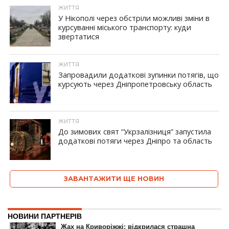
ЖИТТЯ
У Нікополі через обстріли можливі зміни в
курсуванні міського транспорту: куди
звертатися
ID, "post_views_count", true); if ( $post_views >= 1) { ?>
ЖИТТЯ
Запровадили додаткові зупинки потягів, що
курсують через Дніпропетровську область
ID, "post_views_count", true); if ( $post_views >= 1) { ?>
ЖИТТЯ
До зимових свят “Укрзалізниця” запустила
додаткові потяги через Дніпро та область
ID, "post_views_count", true); if ( $post_views >= 1) { ?>
ЗАВАНТАЖИТИ ЩЕ НОВИН