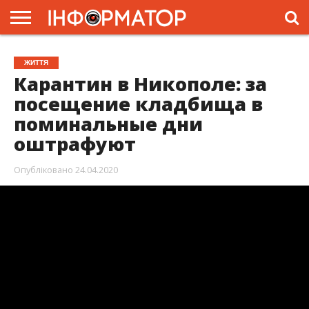
ГОЛОВНА
ЖИТТЯ
ВЛАДА
ГРОШІ
ТРЕШ
ПРЕС-
ЖИТТЯ
РЕЛІЗИ
РЕКЛАМА
ПРОЕКТИ
Карантин в Никополе: за
посещение кладбища в
поминальные дни
оштрафуют
Опубліковано
24.04.2020