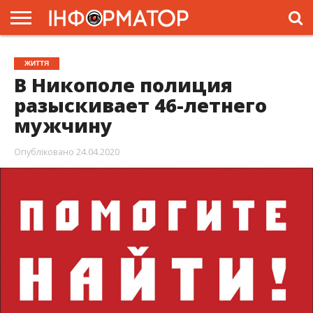
ГОЛОВНА
ЖИТТЯ
ВЛАДА
ГРОШІ
ТРЕШ
ПРЕС-
ЖИТТЯ
РЕЛІЗИ
РЕКЛАМА
ПРОЕКТИ
В Никополе полиция
разыскивает 46-летнего
мужчину
Опубліковано
24.04.2020