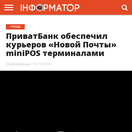
ГОЛОВНА
ЖИТТЯ
ВЛАДА
ГРОШІ
ТРЕШ
ПРЕС-
ГРОШІ
РЕЛІЗИ
РЕКЛАМА
ПРОЕКТИ
ПриватБанк обеспечил
курьеров «Новой Почты»
miniPOS терминалами
Опубліковано
15.11.2019