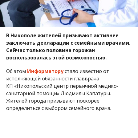
санитарной помощи» Людмилы Капатуры.
Жителей города призывают поскорее
определиться с выбором семейного врача.
Медики отмечают, что с 1 октября нынешнего
года из государственного бюджета будут
перечисляться средства на каждого пациента.
Причем на тех, кто заключил декларацию, сумма
будет больше. Поэтому от количества
зарегистрированных людей зависит не только
зарплата врача, но и возможность улучшить
оснащение городских амбулаторий.
“На каждого жителя, кто заключил декларацию,
выделят 370 гривен, а кто не заключил – 240
гривен. Разница существенная. Мы сможем