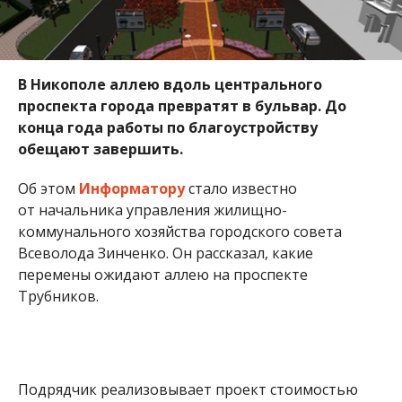
перемены ожидают аллею на проспекте
Трубников.
Подрядчик реализовывает проект стоимостью
почти в 4 миллиона гривен. На аллее появится
рулонный газон, обустроят клумбы и цветники,
установят новое современное освещение, а также
заменят скамейки и урны.
Строительство должны были
начать еще летом
,
но тендерные процедуры затянулись. Сейчас уже
начались подготовительные работы. Подрядчики
обещают – до нового года никопольчане смогут
прогуливаться обновленным бульваром.
Чиновники говорят, что в нынешнем году город
как никогда выделил много денег на