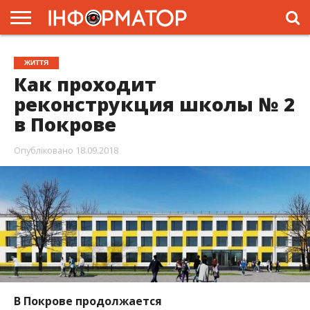
ГОЛОВНА
ЖИТТЯ
ВЛАДА
ГРОШІ
ТРЕШ
ПРЕС-
ЖИТТЯ
РЕЛІЗИ
РЕКЛАМА
ПРОЕКТИ
Как проходит
реконструкция школы № 2
в Покрове
Опубліковано
18.09.2018
В Покрове продолжается