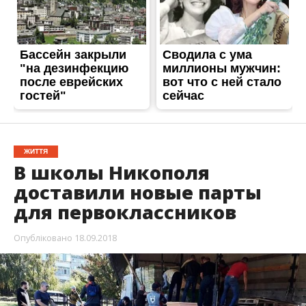
для первоклассников
Опубліковано
18.09.2018
В Никополе первоклассники будут сидеть за
новыми партами. Современная мебель
появится в каждой школе.
Об этом
Информатору
стало известно от пресс-
службы горсовета Никополя. До конца недели всех
учеников начальных классов обещают обеспечить
современной мебелью.