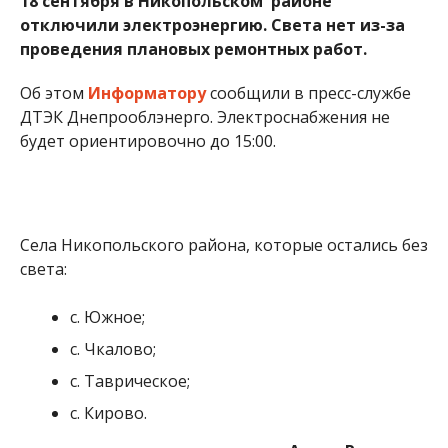
с. Южное;
с. Чкалово;
с. Таврическое;
с. Кирово.
Алена Радченко