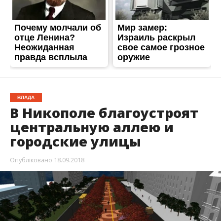
городские улицы
Опубліковано
18.09.2018
В Никополе аллею вдоль центрального
проспекта города превратят в бульвар. До
конца года работы по благоустройству
обещают завершить.
Об этом
Информатору
стало известно
от начальника управления жилищно-
коммунального хозяйства городского совета
Всеволода Зинченко. Он рассказал, какие