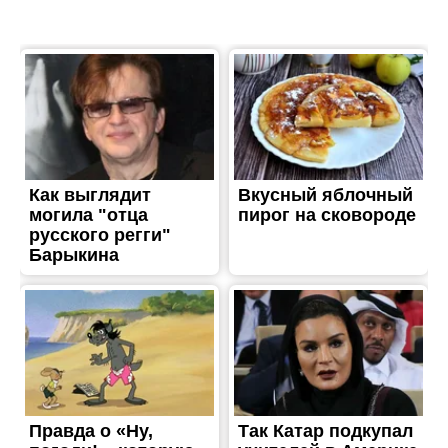
ЖИТТЯ
В Никопольском районе
отключили свет: узнай
причину
Опубліковано
18.09.2018