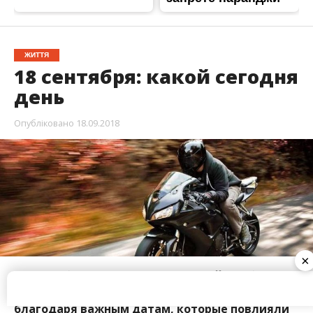
18 сентября в Украине и мире пройдет без
праздников. Этот
день вошел в историю
благодаря важным датам, которые повлияли
на ход мировой истории.
В этот день произошли многие важные события в
истории человечества и родились люди, которые
изменили мир.
Информатор
расскажет вам о
самых интересных фактах, которые связаны с этим
днем.
×
В МИРЕ В ЭТОТ ДЕНЬ ОТМЕЧАЮТ