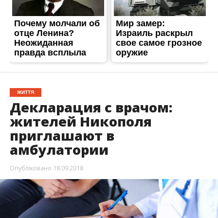
амбулатории
Опубліковано
18.09.2018
В Никополе жителей призывают активнее
заключать декларации с семейными врачами.
Сейчас только половина горожан
воспользовалась этой возможностью.
Об этом
Информатору
стало известно от
исполняющей обязанности главврача
КП «Никопольский центр первичной медико-