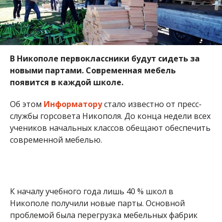
К началу учебного года лишь 40 % школ в
Никополе получили новые парты. Основной
проблемой была перегрузка мебельных фабрик
массовыми заказами из всех регионов Украины.
Недавно в Никополь доставили 560 наборов
школьной мебели (стул и одноместная парта), к
концу недели 1315 первоклассников будут
полностью обеспечены рабочими местами.
Мебель для малышей получили в рамках реформы
“Новая украинская школа” и создания новых
образовательных пространств.
Закупка нового оборудования проходит в рамках
софинансирования за счет субвенций из