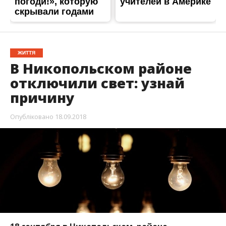
18 сентября в Никопольском районе
отключили электроэнергию. Света нет из-за
проведения плановых ремонтных работ.
Об этом
Информатору
сообщили в пресс-службе
ДТЭК Днепрооблэнерго. Электроснабжения не
будет ориентировочно до 15:00.
Села Никопольского района, которые остались без
света: