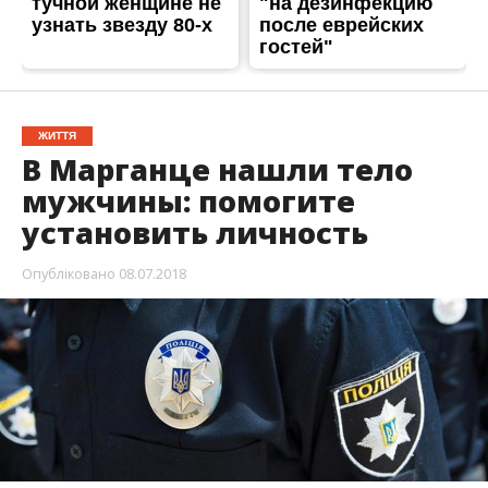
В городе Марганец
полицейские
устанавливают личность неопознанного трупа.
Тело мужчины обнаружили возле мусорных
баков в районе
Ворошиловки
.
Об этом
Информатору
сообщили в пресс-службе
отдела полиции Никополя. Известно, что убитого
звали Сергей.