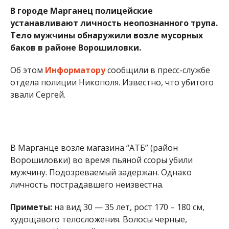
В Марганце возле магазина “АТБ” (район
Ворошиловки) во время пьяной ссоры убили
мужчину. Подозреваемый задержан. Однако
личность пострадавшего неизвестна.
Приметы:
на вид 30 — 35 лет, рост 170 – 180 см,
худощавого телосложения. Волосы черные,
короткие. На правой стопе имеется татуировка в
виде надписи: “Вы куда? В пивную”.
Был одет:
джинсовые шорты и футболка. При себе
мужчина имел ключи.