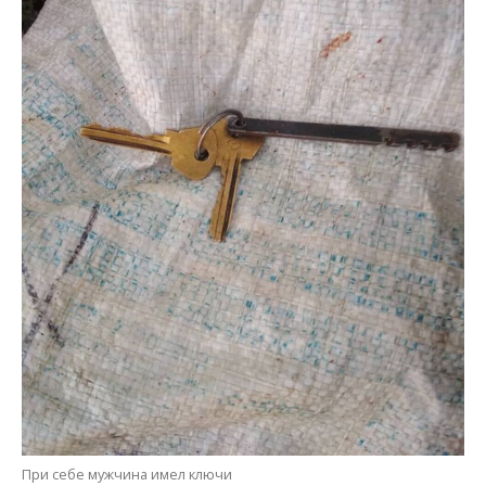
При себе мужчина имел ключи
Алена Радченко
Фото: отдел полиции Никополя
МІТКИ:
ЖИЗНЬ
,
НОВОСТИ НИКОПОЛЯ
,
ПОЛИЦИЯ