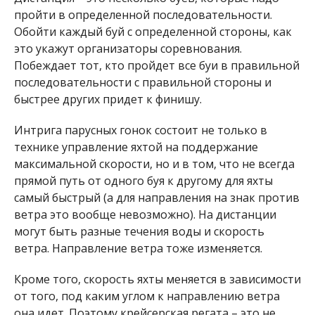
самый быстрый (а для направления на знак против
ветра это вообще невозможно). На дистанции
могут быть разные течения воды и скорость
ветра. Направление ветра тоже изменяется.
Кроме того, скорость яхты меняется в зависимости
от того, под каким углом к направлению ветра
она идет. Поэтому крейсерская регата – это не
просто соревнование на скорость. Экипаж должен
уметь видеть, предвидеть и правильно
использовать течение воды, изменение
направления и силы ветра, а также суметь
оптимально проложить курс от старта к финишу.
7 июля, вчера, прошло две гонки. Сегодня, 8 июля,
регата продолжается. Результаты будут известны
в конце дня, после пересчета баллов. О
подробностях и результатах соревнований
Информатор сообщит позже.