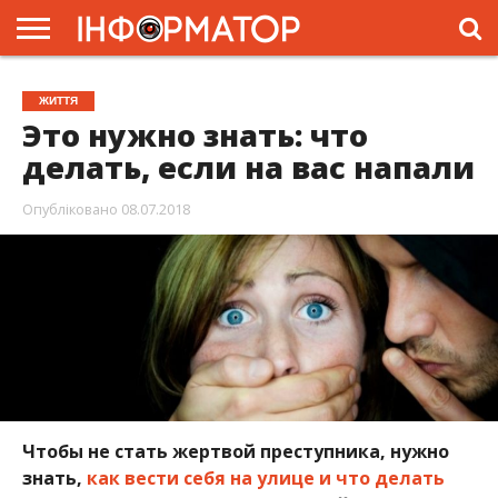
ГОЛОВНА
ЖИТТЯ
ВЛАДА
ГРОШІ
ТРЕШ
ПРЕС-
ЖИТТЯ
РЕЛІЗИ
РЕКЛАМА
ПРОЕКТИ
Это нужно знать: что
делать, если на вас напали
Опубліковано
08.07.2018
Чтобы не стать жертвой преступника, нужно
знать,
как вести себя на улице и что делать