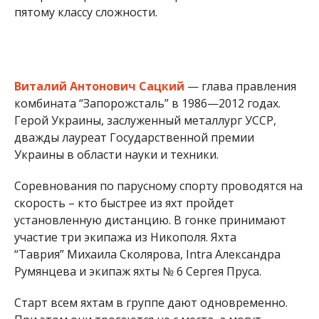
скорость – кто быстрее из яхт пройдет
установленную дистанцию. В гонке принимают
участие три экипажа из Никополя. Яхта
“Таврия” Михаила Сколярова, Intra Александра
Румянцева и экипаж яхты № 6 Сергея Пруса.
Старт всем яхтам в группе дают одновременно.
При этом они трогаются не с места, а могут
маневрировать, как хотят, но до момента старта
они не должны пересекать линию между двумя
стартовыми буями. После сигнала «Старт открыт»
яхты могут пересекать стартовую линию и
двигаться по определенной дистанции к финишу.