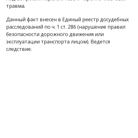
травма.
Данный факт внесен в Единый реестр досудебных
расследований по ч. 1 ст. 286 (нарушение правил
безопасности дорожного движения или
эксплуатации транспорта лицом). Ведется
следствие.
Полиция обращается к родителям, чтобы они
напомнили детям, где нужно переходить дорогу и
в какую сторону смотреть в первую очередь. Ни в
коем случае нельзя выскакивать из-за
транспортных средств на проезжую часть. И
важно стараться пересекать дорогу только
перпендикулярно, а не наискосок.
Ранее мы сообщили о том, что
в Никополе на
Херсонской Daewoo Lanos врезался в столб
. От
удара машину согнуло пополам.