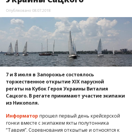
регаты на Кубок Героя Украины Виталия
Сацкого. В регате принимают участие экипажи
из Никополя.
Информатор
прошел первый день крейсерской
гонки вместе с экипажем яхты полутонника
“Таврия”. Соревнования открытые и относятся к
пятому классу сложности.
Виталий Антонович Сацкий
— глава правления
комбината “Запорожсталь” в 1986—2012 годах.
Герой Украины, заслуженный металлург УССР,
дважды лауреат Государственной премии
Украины в области науки и техники.
Соревнования по парусному спорту проводятся на