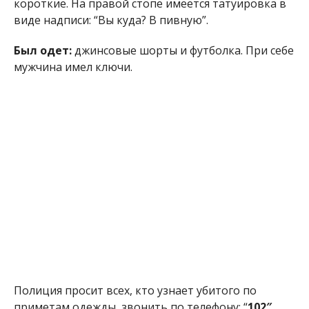
Полиция просит всех, кто узнает убитого по
приметам одежды, звонить по телефону: “
102″.
Ранее мы сообщили о том, что
в Никополе
полиция устанавливает личность возможного
преступника
. Неизвестный мужчина нанес тяжкие
телесные повреждения 29-летнему местному
жителю.