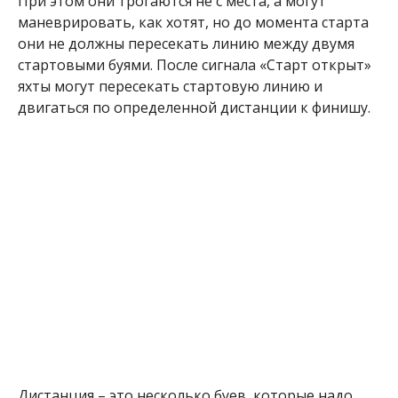
Дистанция – это несколько буев, которые надо
пройти в определенной последовательности.
Обойти каждый буй с определенной стороны, как
это укажут организаторы соревнования.
Побеждает тот, кто пройдет все буи в правильной
последовательности с правильной стороны и
быстрее других придет к финишу.
Интрига парусных гонок состоит не только в
технике управление яхтой на поддержание
максимальной скорости, но и в том, что не всегда
прямой путь от одного буя к другому для яхты