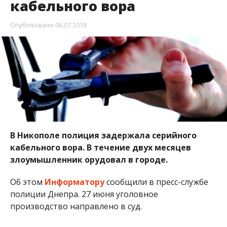
кабельного вора. В течение двух месяцев
злоумышленник орудовал в городе.
Об этом
Информатору
сообщили в пресс-службе
полиции Днепра. 27 июня уголовное
производство направлено в суд.
За два месяца в Никополе мужчина успел срезать
около 5 километров кабеля, чем причинил ущерб
на сумму около 94 тысяч гривен “Укртелекому”.
Правоохранители задержали вора, когда тот
обжигал изоляцию кабеля.
Злоумышленником оказался 42-летний местный
житель, ранее неоднократно судимый. Мужчина в
деталях рассказал полицейским, как вырезал
кабель и в каких районах города промышлял.