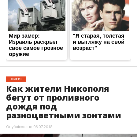
Как жители Никополя
бегут от проливного
дождя под
разноцветными зонтами
Опубліковано
06.07.2018
6 июля в Никополе пошел проливной летний
дождь. После
неожиданного урагана,
прошедшего 29 июня
, тучи и дождь вызывают
чувство волнения и тревоги.