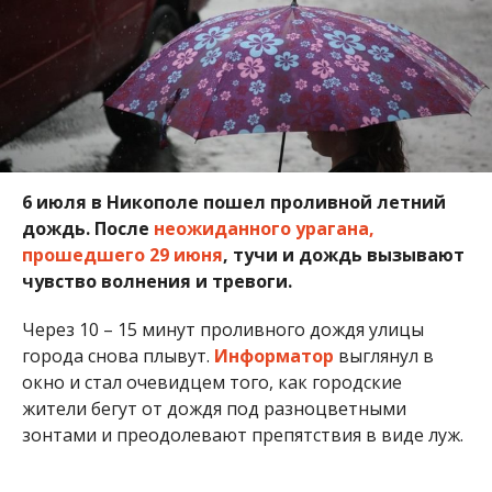
Через 10 – 15 минут проливного дождя улицы
города снова плывут.
Информатор
выглянул в
окно и стал очевидцем того, как городские
жители бегут от дождя под разноцветными
зонтами и преодолевают препятствия в виде луж.
Каждый сезон житель Никополя сталкивается с
неудобствами во время непогоды. Вот только
если ранней весной есть риск промочить ноги и
заболеть, то дождь в июле – это отчасти
романтично, если только ветер не вырывает
деревья с корнем.
Сегодня один из таких дней, когда влюбленные
парочки, прячась от дождя, обнимаются под
раскидистой кроной деревьев, родители несут