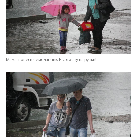
Когда на одной волне
Мария Дымченко
МІТКИ:
ЖИЗНЬ
,
НОВОСТИ НИКОПОЛЯ
,
ПОГОДА