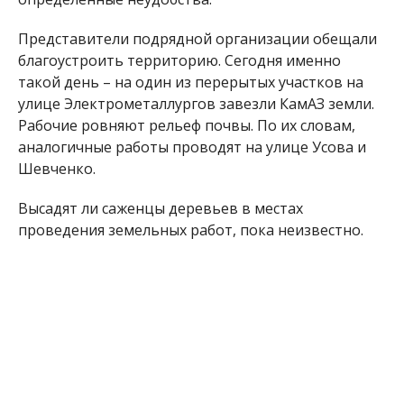
Представители подрядной организации обещали
благоустроить территорию. Сегодня именно
такой день – на один из перерытых участков на
улице Электрометаллургов завезли КамАЗ земли.
Рабочие ровняют рельеф почвы. По их словам,
аналогичные работы проводят на улице Усова и
Шевченко.
Высадят ли саженцы деревьев в местах
проведения земельных работ, пока неизвестно.
Напомним, ранее мы рассказывали о том, что
в
Никополе перекрыли дорогу и куда не стоит
ехать автомобилистам
.