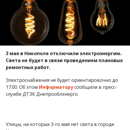
17:00. Об этом
Информатору
сообщили в пресс-
службе ДТЭК Днепрооблэнерго.
Улицы, на которых 3-го мая нет света в городе
Никополе:
улица 50-летия НЗФ;
улица Героев Чернобыля;
улица Классическая;
улица Марганецкая.
Мария Дымченко