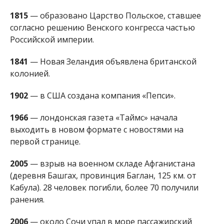
первой странице.
2005
— взрыв на военном складе Афганистана
(деревня Башгах, провинция Баглан, 125 км. от
Кабула). 28 человек погибли, более 70 получили
ранения.
2006
— около Сочи упал в море пассажирский
самолёкт А320 армянской авиакомпании
«Армавиа», выполнявший рейс Ереван — Сочи. На
борту находились 113 пассажиров.
2009
— газета The Mail on Sunday сообщила, что
родина танков, Великобритания, прекращает их
выпускать.
КТО ИЗ ЗНАМЕНИТОСТЕЙ РОДИЛСЯ В
ЭТОТ ДЕНЬ
1824
— Уильям Эдмондсон Джонс (умер в 1864),