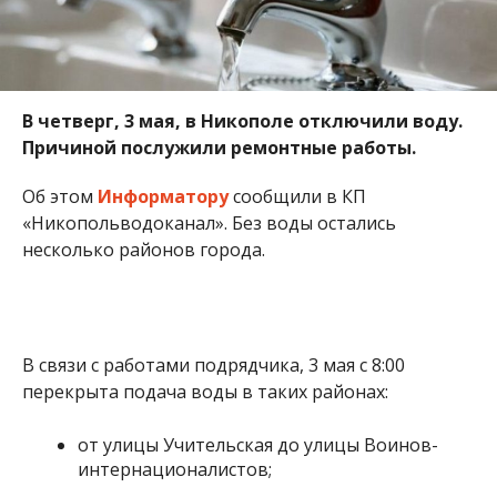
В связи с работами подрядчика, 3 мая с 8:00
перекрыта подача воды в таких районах:
от улицы Учительская до улицы Воинов-
интернационалистов;
от улицы Херсонская до улицы
Добролюбова;
от улицы Добролюбова до улицы Западная.
Водоснабжение возобновят после окончания
ремонтных работ.
Алена Радченко