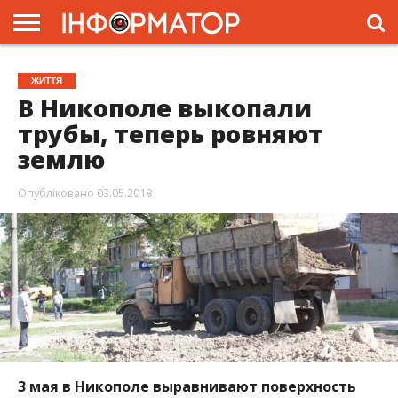
ГОЛОВНА
ЖИТТЯ
ВЛАДА
ГРОШІ
ТРЕШ
ПРЕС-
ЖИТТЯ
РЕЛІЗИ
РЕКЛАМА
ПРОЕКТИ
В Никополе выкопали
трубы, теперь ровняют
землю
Опубліковано
03.05.2018
3 мая в Никополе выравнивают поверхность