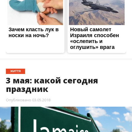
праздник
Опубліковано
03.05.2018
3
мая в мире отмечается не много праздников.
Этот день вошел в историю благодаря многим
знаменательным событиям.
Информатор
решил напомнить вам о самых
главных из них.