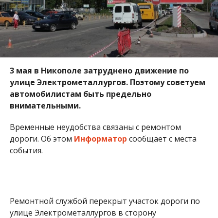
дороги.
Об этом
Информатор
сообщает с места
события.
Ремонтной службой перекрыт участок дороги по
улице Электрометаллургов в сторону
автовокзала. Автомобили и городские автобусы
двигаются по одной полосе от станции скорой
помощи до перекрестка с улицей Героев
Чернобыля.
На данном отрезке дороги пробки нет, но
«тянучка» присутствует. Кроме этого движение
автомобилистов регулируют дополнительно
установленные дорожные знаки, но без участия
полиции. Поэтому советуем автомобилистам быть
предельно внимательными и по возможности
изменить свой маршрут движения, чтобы