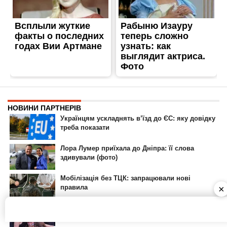
ГОЛОВНА
РЕКЛАМА НА САЙТІ
© 2007-2022 Інформатор - Національне інтернет-видання.
При повному або частковому використанні матеріалів сайту посилання
на сайт інтернет-видання
nikopol.informator.ua
як джерело
інформації є обов'язковим.
×