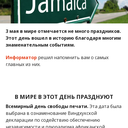
В МИРЕ В ЭТОТ ДЕНЬ ПРАЗДНУЮТ
Всемирный день свободы печати.
Эта дата была
выбрана в ознаменование Виндхукской
декларации по содействию обеспечению
независимости и плюрализма африканской
печати, принятой 3 мая 1991 года на семинаре по
содействию обеспечению независимости и
плюрализма африканской печати,
организованном ЮНЕСКО и Организацией
Объединенных Наций в Виндхуке.
День Солнца.
Чтобы привлечь внимание к
возможностям использования возобновляемых
источников энергии и напомнить, что Солнце
жизненно важно для жизни на Земле, Европейское
отделение Международного общества солнечной