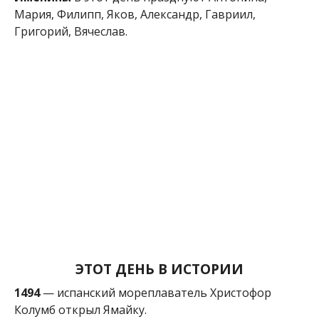
ЭТОТ ДЕНЬ В ИСТОРИИ
1494
— испанский мореплаватель Христофор
Колумб открыл Ямайку.
1815
— образовано Царство Польское, ставшее
согласно решению Венского конгресса частью
Российской империи.
1841
— Новая Зеландия объявлена британской
колонией.
1902
— в США создана компания «Пепси».
1966
— лондонская газета «Таймс» начала
выходить в новом формате с новостями на