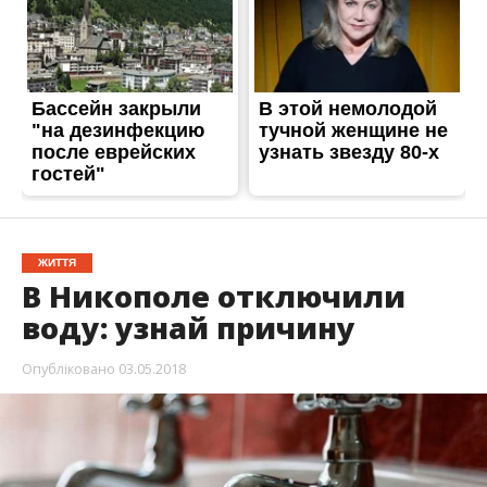
воду: узнай причину
Опубліковано
03.05.2018
В четверг, 3 мая, в Никополе отключили воду.
Причиной послужили ремонтные работы.
Об этом
Информатору
сообщили в КП
«Никопольводоканал». Без воды остались
несколько районов города.