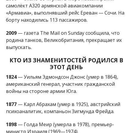
американский генерал, участник гражданской
войны на стороне армии Юга.
1877
— Карл Абрахам (умер в 1925), австрийский
психоаналитик, компаньон Зигмунда Фрейда.
1898
— Голда Меир (умерла в 1978), премьер-
министр Израиля (1969—1974).
1902
— Альфред Кастлер (умер в 1984),
французский физик-атомщик, лауреат
Нобелевской премии 1966 года «за открытие и
разработку оптических методов исследования
резонансов Герца в атомах».
1939
— Леонид Нечаев (умер в 2010),
кинорежиссер («Про Красную Шапочку»,
«Приключения Буратино», «Проданный смех»).
1982
— Ребекка Мария Холл, английская актриса