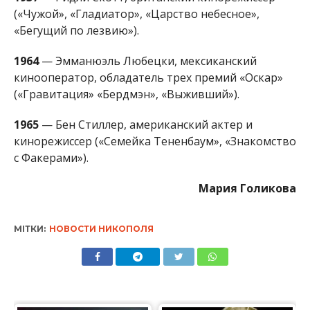
(«Чужой», «Гладиатор», «Царство небесное»,
«Бегущий по лезвию»).
1964
— Эмманюэль Любецки, мексиканский
кинооператор, обладатель трех премий «Оскар»
(«Гравитация» «Бердмэн», «Выживший»).
1965
— Бен Стиллер, американский актер и
кинорежиссер («Семейка Тененбаум», «Знакомство
с Факерами»).
Мария Голикова
МІТКИ:
НОВОСТИ НИКОПОЛЯ