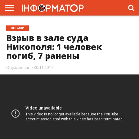
ГОЛОВНА
ЖИТТЯ
ВЛАДА
ГРОШІ
ТРЕШ
ПРЕС-
НОВИНИ
РЕЛІЗИ
РЕКЛАМА
ПРОЕКТИ
Взрыв в зале суда
Никополя: 1 человек
погиб, 7 ранены
Опубліковано
30.11.2017