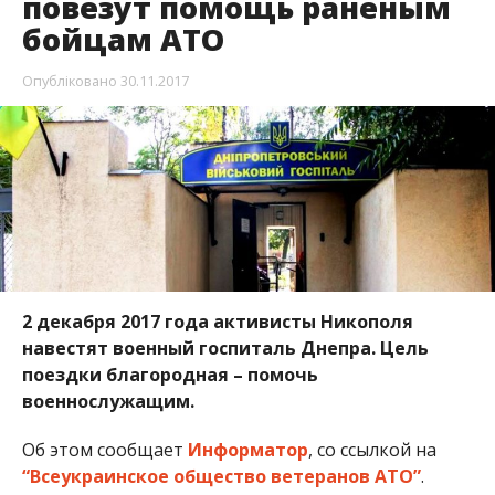
повезут помощь раненым
бойцам АТО
Опубліковано
30.11.2017
2 декабря 2017 года активисты Никополя
навестят военный госпиталь Днепра. Цель
поездки благородная – помочь
военнослужащим.
Об этом сообщает
Информатор
, со ссылкой на
“Всеукраинское общество ветеранов
АТО”
.