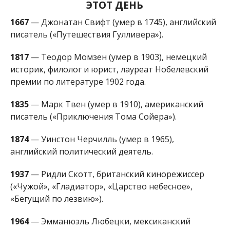
английский политический деятель.
1937
— Ридли Скотт, британский кинорежиссер
(«Чужой», «Гладиатор», «Царство небесное»,
«Бегущий по лезвию»).
1964
— Эмманюэль Любецки, мексиканский
кинооператор, обладатель трех премий «Оскар»
(«Гравитация» «Бердмэн», «Выживший»).
1965
— Бен Стиллер, американский актер и
кинорежиссер («Семейка Тененбаум», «Знакомство
с Факерами»).
Мария Голикова
МІТКИ:
НОВОСТИ НИКОПОЛЯ