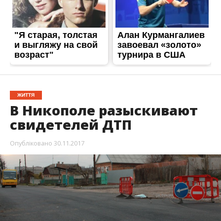
Опубліковано
30.11.2017
В Никополе, 27 ноября, в 10:30 на перекрестке
улиц Разина и Довгалевская случилась авария.
Водитель КРАЗа погиб на месте.
Об этом
Информатору
сообщили в пресс-службе
ГУНП в Днепропетровской областина. Автомобиль
КРАЗ наехал на водителя, который допустил
самопроизвольное движение указанного
транспортного средства.