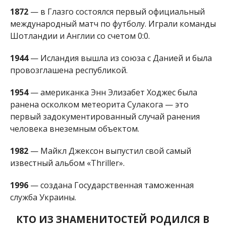
1982
— Майкл Джексон выпустил свой самый
известный альбом «Thriller».
1996
— создана Государственная таможенная
служба Украины.
КТО ИЗ ЗНАМЕНИТОСТЕЙ РОДИЛСЯ В
ЭТОТ ДЕНЬ
1667
— Джонатан Свифт (умер в 1745), английский
писатель («Путешествия Гулливера»).
1817
— Теодор Момзен (умер в 1903), немецкий
историк, филолог и юрист, лауреат Нобелевский
премии по литературе 1902 года.
1835
— Марк Твен (умер в 1910), американский
писатель («Приключения Тома Сойера»).
1874
— Уинстон Черчилль (умер в 1965),