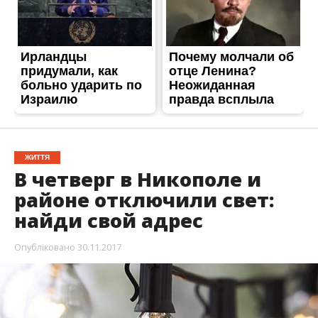
найди свой адрес
Опубліковано
30.11.2017
30 ноября на улицах города Никополя и района
отключили электроэнергию. Света нет из-за
проведения плановых ремонтных работ.
Подачи электричества не будет ориентировочно с
08:00 до 17:00. Об этом
Информатору
сообщили в
пресс-службе ДТЭК Днепрооблэнерго. Улицы, на
которых 30 ноября не будет света в городе