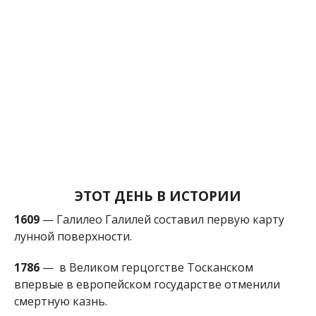
1609
— Галилео Галилей составил первую карту
лунной поверхности.
1786
— в Великом герцогстве Тосканском
впервые в европейском государстве отменили
смертную казнь.
1872
— в Глазго состоялся первый официальный
международный матч по футболу. Играли команды
Шотландии и Англии со счетом 0:0.
1944
— Исландия вышла из союза с Данией и была
провозглашена республикой.
1954
— американка Энн Элизабет Ходжес была
ранена осколком метеорита Сулакога — это
первый задокументированный случай ранения
человека внеземным объектом.