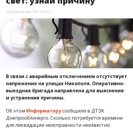
выездная бригада направлена для выяснения
и устранения причины.
Об этом
Информатору
сообщили в ДТЭК
Днепрооблэнерго. Сколько потребуется времени
для ликвидации неисправности неизвестно.
Улицы на которых вечером 29 ноября отключили
свет:
ул. Гайдамацкая;
ул. Герцена;
ул. Северная;
ул. Передовиков,;
ул. Полярная;