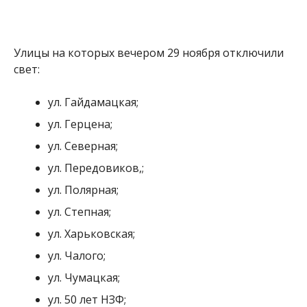
ул. Степная;
ул. Харьковская;
ул. Чалого;
ул. Чумацкая;
ул. 50 лет НЗФ;
ул. Ивана Мазепы;
ул. Бориса Мозолевского;
ул. Героев Чернобыля;
ул. Каштановая;
ул. Павла Загребельного;
ул. Пилипа Орлика;
просп. Трубников;
пер. Ударный.
Мария Дымченко