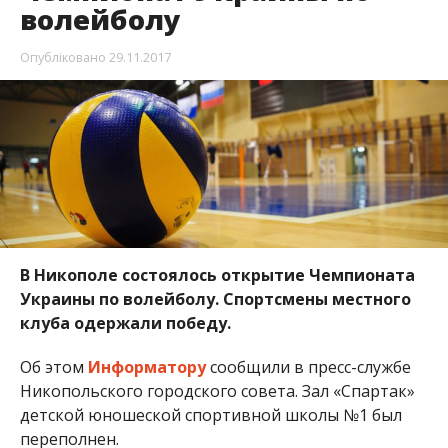
Украины по волейболу. Спортсмены местного
клуба одержали победу.
Об этом
Информатору
сообщили в пресс-службе
Никопольского городского совета. Зал «Спартак»
детской юношеской спортивной школы №1 был
переполнен.
В минувшие выходные Никополь принял
спортсменов из Киева, Запорожья и Бахмута.
Первую же игру с командой «Орбита» из
Запорожья волейболисты «ВК Никополь»
закончили победным счетом 3:1.
Не снижая оборотов, на следующий день
никопольская команда сыграла с киевским “НАУ”.
Счет 3:1 в нашу пользу. Таким образом, команда