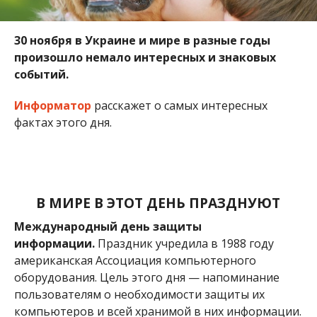
В МИРЕ В ЭТОТ ДЕНЬ ПРАЗДНУЮТ
Международный день защиты
информации.
Праздник учредила в 1988 году
американская Ассоциация компьютерного
оборудования. Цель этого дня — напоминание
пользователям о необходимости защиты их
компьютеров и всей хранимой в них информации.
Сегодня проводятся мероприятия, с целью
доказать, что качественный антивирус еще
никому не навредил, а пароли следует подбирать
тщательно.
Всемирный день домашних животных
. Идея
создать этот праздник была озвучена на
Международном конгрессе сторонников
движения в защиту природы, проходившем во
Флоренции в 1931 году. Для многих домашние
животные становятся настоящими членами семьи
и верными друзьями. Сегодня следует вспомнить