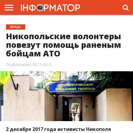
ГОЛОВНА
ЖИТТЯ
ВЛАДА
ГРОШІ
ТРЕШ
ПРЕС-
ВЛАДА
РЕЛІЗИ
РЕКЛАМА
ПРОЕКТИ
Никопольские волонтеры
повезут помощь раненым
бойцам АТО
Опубліковано
30.11.2017
2 декабря 2017 года активисты Никополя