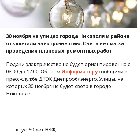
Никополе:
ул. 50 лет НЗФ;
ул. Ивана Сирко;
ул. Измаильская;
ул. Бориса Мозолевского;
ул. Василия Стуса;
ул. Волынская;
ул. Гетманская;
пер. Извилистый;
пер. Крутой;
ул. Лапинская;