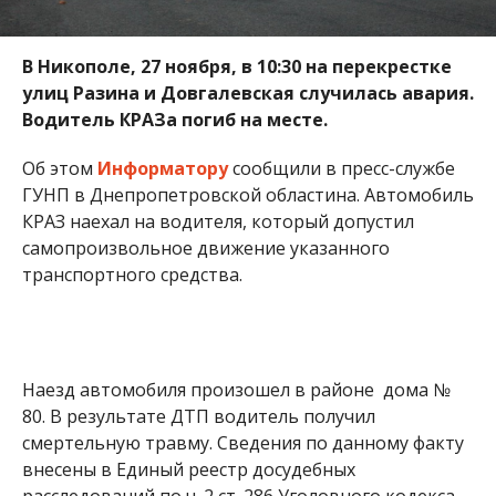
Наезд автомобиля произошел в районе дома №
80. В результате ДТП водитель получил
смертельную травму. Сведения по данному факту
внесены в Единый реестр досудебных
расследований по ч. 2 ст. 286 Уголовного кодекса
Украины.
Полиция обращается к свидетелям, очевидцам
происшествия и владельцам видеорегистраторов.
Если вам известны подробности произошедшего,
просьба звонить: (093) 428 74 11 или (050) 785 41 63.
Напомним, ранее мы рассказывали о том, что
в
Никополе КРАЗ задавил водителя насмерть.