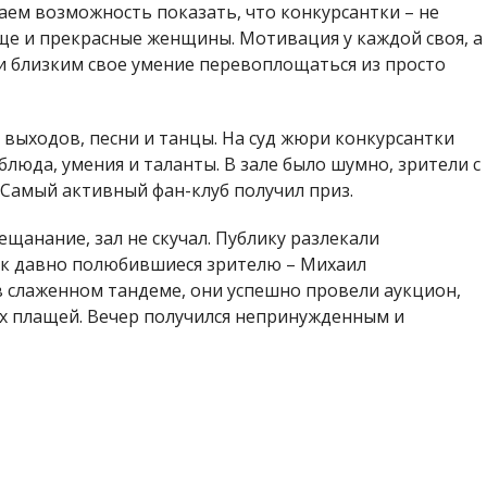
даем возможность показать, что конкурсантки – не
ще и прекрасные женщины. Мотивация у каждой своя, а
и близким свое умение перевоплощаться из просто
 выходов, песни и танцы. На суд жюри конкурсантки
люда, умения и таланты. В зале было шумно, зрители с
Самый активный фан-клуб получил приз.
ещанание, зал не скучал. Публику разлекали
ак давно полюбившиеся зрителю – Михаил
в слаженном тандеме, они успешно провели аукцион,
х плащей. Вечер получился непринужденным и
В этом году есть нововведения, в целом девочки
работали лучше, сказалось волнение. Будем
ла организатор и главный спонсор конкурса “Леди
ого агенства “Триумф” Елена Мунджиу.