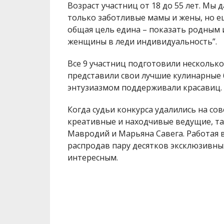
Возраст участниц от 18 до 55 лет. Мы 
только заботливые мамы и жены, но е
общая цель едина – показать родным 
женщины в леди индивидуальность”.
Все 9 участниц подготовили несколько
представили свои лучшие кулинарные б
энтузиазмом поддерживали красавиц. 
Когда судьи конкурса удалились на сов
креативные и находчивые ведущие, т
Мавродий и Марьяна Савега. Работая 
распродав пару десятков эксклюзивны
интересным.
“12 лет подряд мы проводим конкурс. 
справились, некоторые на репетициях 
продолжать развиваться”, – подытожи
Индивидуальность”, директор модельн