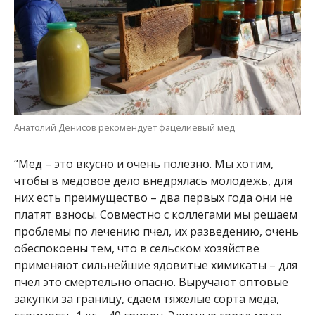
Анатолий Денисов рекомендует фацелиевый мед
“Мед – это вкусно и очень полезно. Мы хотим,
чтобы в медовое дело внедрялась молодежь, для
них есть преимущество – два первых года они не
платят взносы. Совместно с коллегами мы решаем
проблемы по лечению пчел, их разведению, очень
обеспокоены тем, что в сельском хозяйстве
применяют сильнейшие ядовитые химикаты – для
пчел это смертельно опасно. Выручают оптовые
закупки за границу, сдаем тяжелые сорта меда,
стоимость 1 кг – 49 гривен. Элитные сорта меда
продаем сами”, – комментирует происходящее
заслуженный пчеловод Украины Анатолий