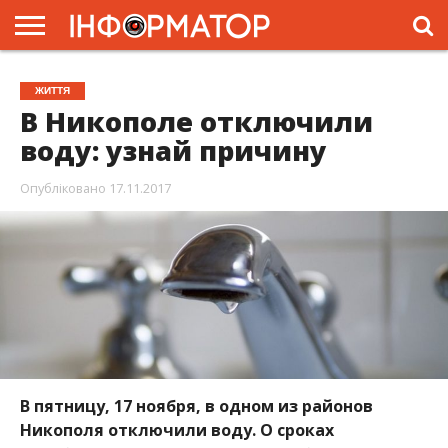
ГОЛОВНА
ЖИТТЯ
ВЛАДА
ГРОШІ
ТРЕШ
ПРЕС-
ЖИТТЯ
РЕЛІЗИ
РЕКЛАМА
ПРОЕКТИ
В Никополе отключили
воду: узнай причину
Опубліковано
17.11.2017
В пятницу, 17 ноября, в одном из районов
Никополя отключили воду. О сроках