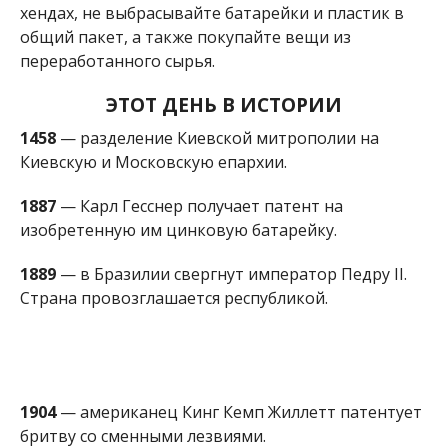
хендах, не выбрасывайте батарейки и пластик в
общий пакет, а также покупайте вещи из
переработанного сырья.
ЭТОТ ДЕНЬ В ИСТОРИИ
1458
— разделение Киевской митрополии на
Киевскую и Московскую епархии.
1887
— Карл Гесснер получает патент на
изобретенную им цинковую батарейку.
1889
— в Бразилии свергнут император Педру II.
Страна провозглашается республикой.
1904
— американец Кинг Кемп Жиллетт патентует
бритву со сменными лезвиями.
1945
—
в Аугсбурге (Австрия) группа украинских
ученых в эмиграции
основала