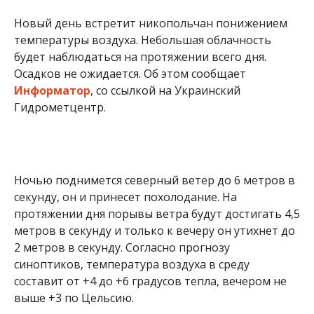
будет наблюдаться на протяжении всего дня.
Осадков не ожидается. Об этом сообщает
Информатор
, со ссылкой на Украинский
Гидрометцентр.
Ночью поднимется северный ветер до 6 метров в
секунду, он и принесет похолодание. На
протяжении дня порывы ветра будут достигать 4,5
метров в секунду и только к вечеру он утихнет до
2 метров в секунду. Согласно прогнозу
синоптиков, температура воздуха в среду
составит от +4 до +6 градусов тепла, вечером не
выше +3 по Цельсию.
15 ноября отмечается день памяти святых
Акиндина и Пигасия. В народе говорили: «Акиндин
разжигает овин, Пегасий солнце гасит» —