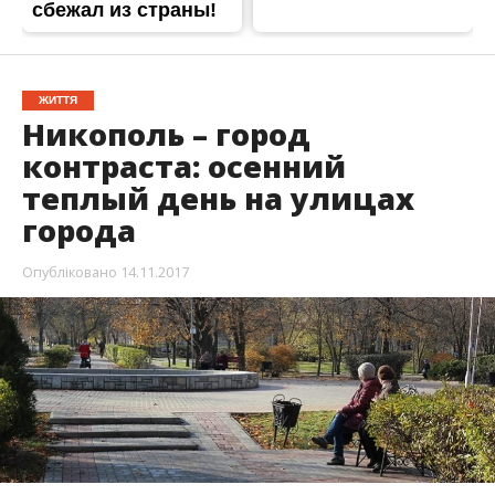
ЖИТТЯ
Никополь – город
контраста: осенний
теплый день на улицах
города
Опубліковано
14.11.2017
Вторник, 14 ноября, выдался непривычно
теплым. Кажется, будто перед суровыми
зимними холодами “бабье лето” решило