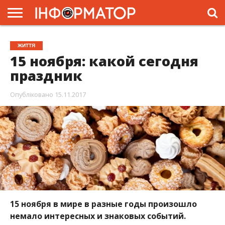
ГОЛОВНА
ЖИТТЯ
ВЛАДА
ГРОШІ
ТРЕШ
ПРЕС-
ЖИТТЯ
РЕЛІЗИ
РЕКЛАМА
ПРОЕКТИ
15 ноября: какой сегодня
праздник
Опубліковано
15.11.2017
15 ноября в мире в разные годы произошло
немало интересных и знаковых событий.