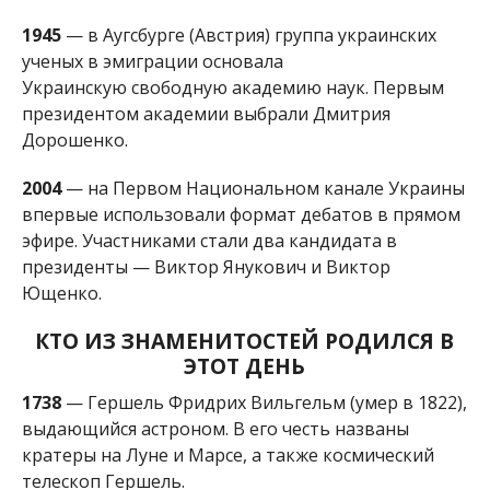
Украинскую
свободную академию наук. Первым
президентом академии
выбрали
Дмитрия
Дорошенко.
2004
—
на Первом Национальном канале Украины
впервые использовали формат дебатов в прямом
эфире. Участниками стали два кандидата в
президенты — Виктор Янукович и Виктор
Ющенко.
КТО ИЗ ЗНАМЕНИТОСТЕЙ РОДИЛСЯ В
ЭТОТ ДЕНЬ
1738
—
Гершель Фридрих Вильгельм (умер в 1822),
выдающийся астроном. В его честь названы
кратеры на Луне и Марсе, а т
акже
космический
телескоп
Гершель.
1837
— Африкан Спор (умер в 1890), философ,
родился в Елисаветграде (ныне — Кропивницкий).