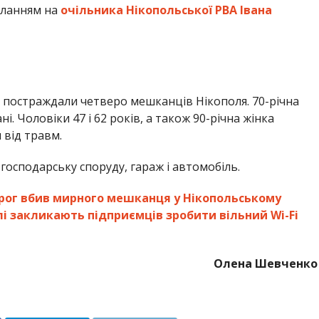
иланням на
очільника Нікопольської РВА Івана
ли постраждали четверо мешканців Нікополя. 70-річна
ні. Чоловіки 47 і 62 років, а також 90-річна жінка
 від травм.
осподарську споруду, гараж і автомобіль.
рог вбив мирного мешканця у Нікопольському
лі закликають підприємців зробити вільний Wi-Fi
Олена Шевченко