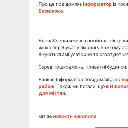
Про це повідомляє
Інформатор
із пос
Базилюка
.
Вночі 8 червня через російські обстрі
жінка перебуває у лікарні у важкому ста
лікуються амбулаторно та оговтуються
Серед пошкоджень, приватні будинки, г
Раніше Інформатор повідомляв, що
во
районі
. Також ми писали, що
в Нікопо
для містян
.
МІТКИ:
НОВОСТИ НИКОПОЛЯ