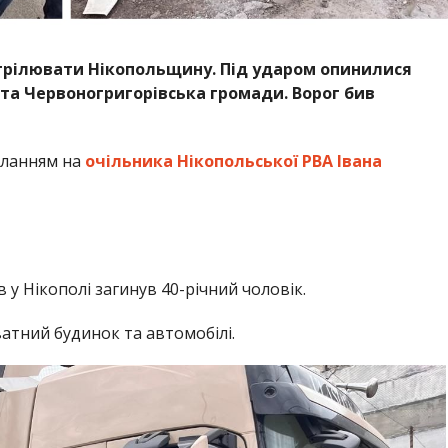
стрілювати Нікопольщину. Під ударом опинилися
та Червоногригорівська громади. Ворог бив
иланням на
очільника Нікопольської РВА Івана
в у Нікополі загинув 40-річний чоловік.
атний будинок та автомобілі.