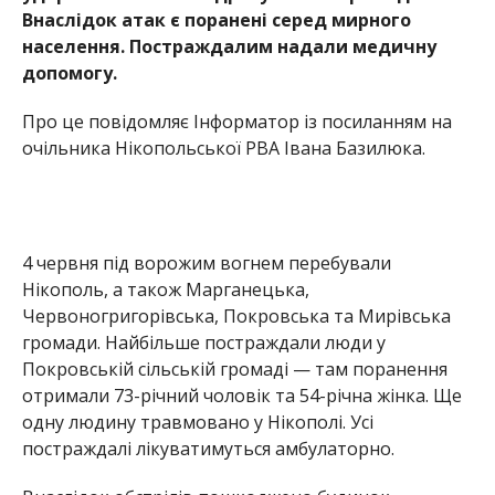
Червоногригорівська, Покровська та Мирівська
громади. Найбільше постраждали люди у
Покровській сільській громаді — там поранення
отримали 73-річний чоловік та 54-річна жінка. Ще
одну людину травмовано у Нікополі. Усі
постраждалі лікуватимуться амбулаторно.
Внаслідок обстрілів пошкоджено будинок
культури, приватне житло та об’єкти
інфраструктури. Наразі фахівці продовжують
обстежувати території та фіксувати наслідки атак.
Олена Шевченко