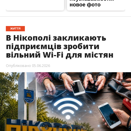
Нікопольщина, зокрема й райцентр,
знаходяться під постійними обстрілами росіян.
У зв’язку з цим в місті погіршується мобільного
інтернету. Тому підприємців закликають не
ставити пароль на Wi-Fi.
По це повідомили на сторінці
Нікопольської
міськради
, – передає
Інформатор
.