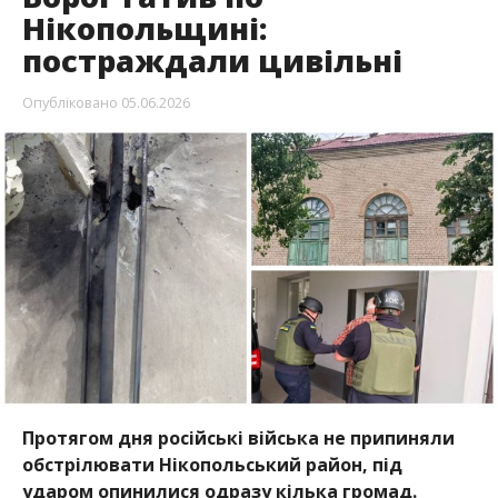
Протягом дня російські війська не припиняли
обстрілювати Нікопольський район, під
ударом опинилися одразу кілька громад.
Внаслідок атак є поранені серед мирного
населення. Постраждалим надали медичну
допомогу.
Про це повідомляє Інформатор із посиланням на
очільника Нікопольської РВА Івана Базилюка.
4 червня під ворожим вогнем перебували
Нікополь, а також Марганецька,