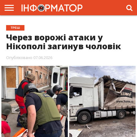
ГОЛОВНА
ЖИТТЯ
ВЛАДА
ГРОШІ
ТРЕШ
ПРЕС-
ТРЕШ
РЕЛІЗИ
РЕКЛАМА
ПРОЕКТИ
Через ворожі атаки у
Нікополі загинув чоловік
Опубліковано
07.06.2026