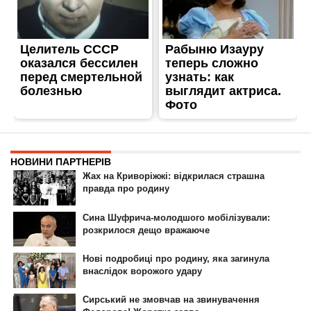
ГОЛОВНА
РЕКЛАМА НА САЙТІ
© 2007-2022 Інформатор - Національне інтернет-видання.
При повному або частковому використанні матеріалів сайту посилання
на сайт інтернет-видання
nikopol.informator.ua
як джерело
інформації є обов'язковим.