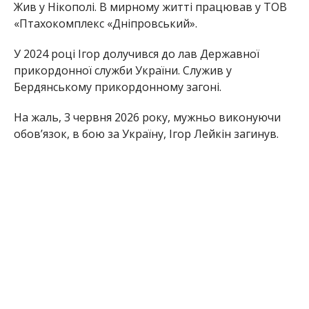
Жив у Нікополі. В мирному житті працював у ТОВ
«Птахокомплекс «Дніпровський».
У 2024 році Ігор долучився до лав Державної
прикордонної служби України.
Служив у
Бердянському прикордонному загоні.
На жаль, 3 червня 2026 року, мужньо виконуючи
обов’язок, в бою за Україну, Ігор Лейкін загинув.
Редакція Інформатора висловлює щирі співчуття
рідним та близьким полеглого Героя.
Раніше Інформатор повідомляв, що
на фронті
загинув мешканець Нікопольщини Ігор
Романченко
. Також ми писали, що
в боях з
ворогом загинув воїн з Нікополя Ігор
Буяновський
.
Олена Шевченко