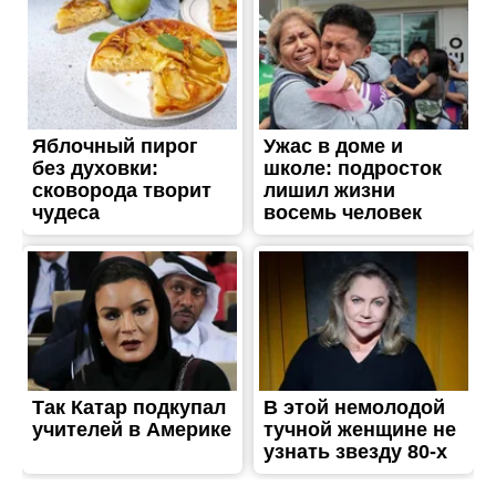
ТРЕШ
Нікопольщина під
ворожим ударом:
пошкоджені будинки
Опубліковано
06.06.2026