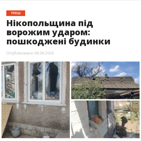
Ніч у Нікопольському районі минула під звуки
ворожих атак. Під обстрілами опинилися
Нікополь, Мирівська та Покровська громади.
Головне, що ніхто не постраждав.
Про це повідомив очільник Нікопольської РВА
Іван Базилюк
, передає
Інформатор
.
6 червня, внаслідок ударів росіян пошкоджені