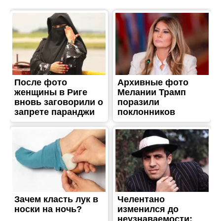
ЖИТТЯ
В Нікополі закликають
підприємців зробити
вільний Wi-Fi для містян
Опубліковано
05.06.2026