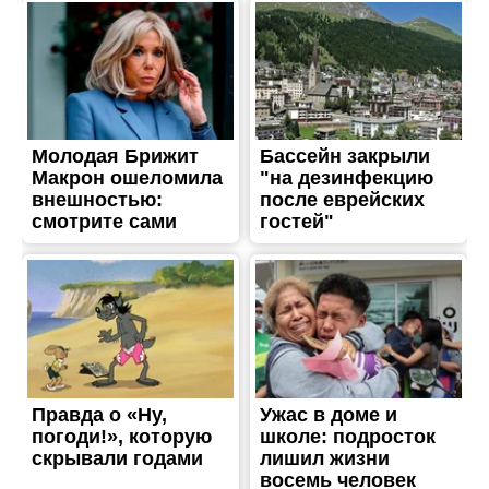
ТРЕШ
Війська рф вбили чоловіка
і поранили підлітка на
Нікопольщині: наслідки
трагічної атаки
Опубліковано
07.06.2026