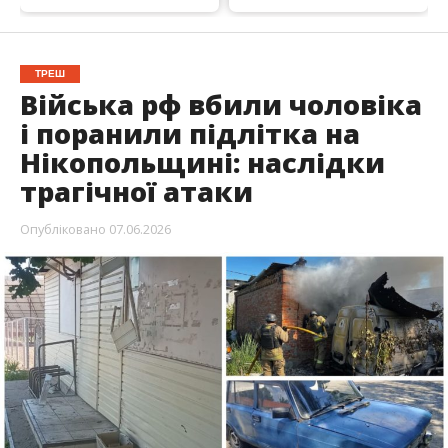
Вихідні у Нікопольському районі проходять під
звуки вибухів. Росіяни атакували Нікополь,
Марганецьку, Покровську,
Червоногригорівську та Мирівську громади. На
жаль, загинув чоловік, постраждали четверо
людей.
Про це повідомив очільник Нікопольської РВА
Іван Базилюк
, передає
Інформатор
.