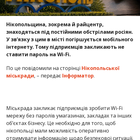
Міськрада закликає підприємців зробити Wi-Fi
мережу без паролів умагазинах, закладах та інших
об’єктах бізнесу. Це необхідно для того, щоб
нікопольці мали можливість оперативно
отримувати інформацію щодо безпекової ситуації.
“Офіційні звернення з таким проханням
направлено й до великих торговельних мереж.
Водночас важливо, щоб до цієї ініціативи
долучилося якомога більше представників
місцевого бізнесу”, – йдеться у повідомленні.
Раніше Інформатор повідомляв, що
в частині
Нікопольського району припиняє роботу
інтернет-провайдер Prosto
. Також ми писали, що
українські зірки привітали випускників
Нікопольського ліцею
.