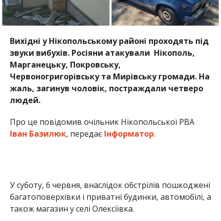
У суботу, 6 червня, внаслідок обстрілів пошкоджені
багатоповерхівки і приватні будинки, автомобілі, а
також магазин у селі Олексіївка.
На жаль, є через удар FPV-дроном по селу
Олексіївка Покровської громади, травми
отримали четверо мирних жителів, серед них —
16-річний хлопець. Підліток отримав контузію та
множинні осколкові поранення, його у стані
середньої тяжкості доставили до лікарні в Дніпрі.
Ще троє постраждалих — чоловіки 18 та 39 років і
45-річна жінка — проходитимуть лікування
амбулаторно.
Вночі 7 червня під час обстрілів Мирівської
громади загинув 59-річний чоловік.