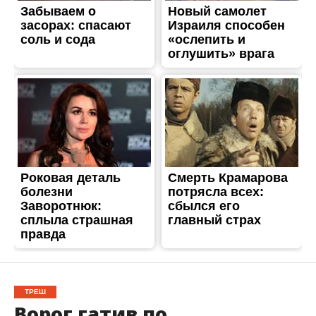
ТРЕШ
Ворог гатив по
Нікопольщині:
постраждали цивільні
Опубліковано
05.06.2026