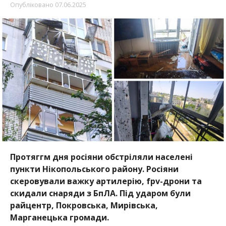
Опубліковано
07.06.2025
Протяггм дня росіяни обстріляли населені
пункти Нікопольського району. Росіяни
скеровували важку артилерію, fpv-дрони та
скидали снаряди з БпЛА. Під ударом були
райцентр, Покровська, Мирівська,
Марганецька громади.