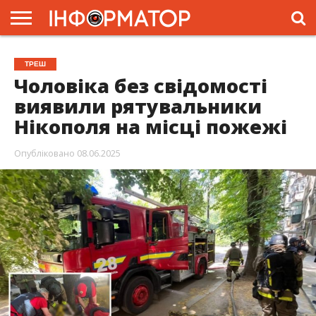
ГОЛОВНА
ЖИТТЯ
ВЛАДА
ГРОШІ
ТРЕШ
ПРЕС-
ТРЕШ
РЕЛІЗИ
РЕКЛАМА
ПРОЕКТИ
Чоловіка без свідомості
виявили рятувальники
Нікополя на місці пожежі
Опубліковано
08.06.2025