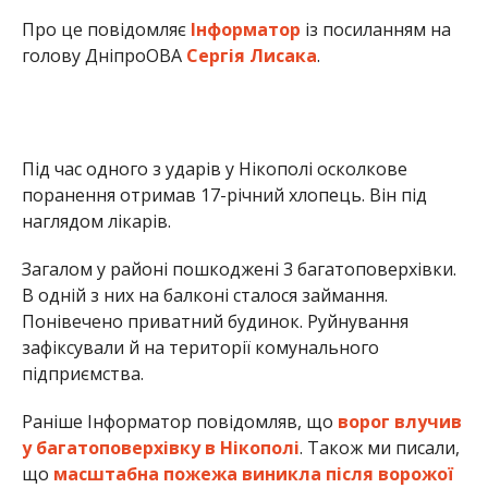
Про це повідомляє
Інформатор
із посиланням на
голову ДніпроОВА
Сергія Лисака
.
Під час одного з ударів у Нікополі осколкове
поранення отримав 17-річний хлопець. Він під
наглядом лікарів.
Загалом у районі пошкоджені 3 багатоповерхівки.
В одній з них на балконі сталося займання.
Понівечено приватний будинок. Руйнування
зафіксували й на території комунального
підприємства.
Раніше Інформатор повідомляв, що
ворог влучив
у багатоповерхівку в Нікополі
. Також ми писали,
що
масштабна пожежа виникла після ворожої