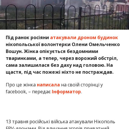
Під ранок росіяни
атакували дроном будинок
нікопольської волонтерки Олени Омельченко
Вошун. Жінка опікується бездомними
тваринками, а тепер, через ворожий обстріл,
сама залишилася без даху над головою. На
щастя, під час пожежі ніхто не постраждав.
Про це жінка
написала
на своїй сторінці у
facebook, – передає
Інформатор
.
13 травня російські війська атакували Нікополь
FPV-дронами. Від влучання згорів приватний