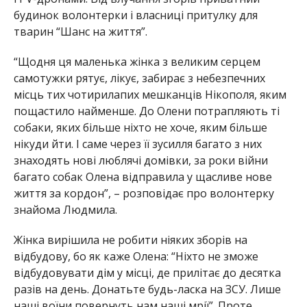
будинок волонтерки і власниці притулку для
тварин “Шанс на життя”.
“Щодня ця маленька жінка з великим серцем
самотужки рятує, лікує, забирає з небезпечних
місць тих чотирилапих мешканців Нікополя, яким
пощастило найменше. До Олени потрапляють ті
собаки, яких більше ніхто не хоче, яким більше
нікуди йти. І саме через її зусилля багато з них
знаходять нові люблячі домівки, за роки війни
багато собак Олена відправила у щасливе нове
життя за кордон”, – розповідає про волонтерку
знайома Людмила.
Жінка вирішила не робити ніяких зборів на
відбудову, бо як каже Олена: “Ніхто не зможе
відбудовувати дім у місці, де прилітає до десятка
разів на день. Донатьте будь-ласка на ЗСУ. Лише
наші воїни повернуть нам наші мрії”. Проте