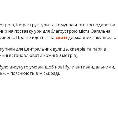
оустрою, інфраструктури та комунального господарства
вір на поставку урн для благоустрою міста. Загальна
ривень. Про це йдеться на
сайті
державних закупівель.
акупили для центральних вулиць, скверів та парків
винні встановлювати кожні 50 метрів).
 було висунуто умови, щоб нові були антивандальними,
», – пояснюють в міськраді.
стійкі, мають гарантовану міцність і тривалий строк
уламків;
 але й такі, щоб були естетично привабливі.