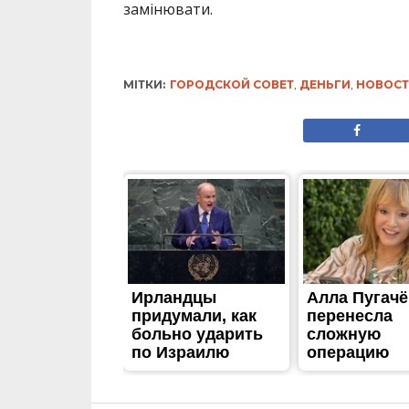
ТРЕШ
“Справа в тому, що у 
згорів будинок волон
тварин
Опубліковано
13.05.2025