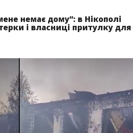
 будинок
нікопольської волонтерки Олени