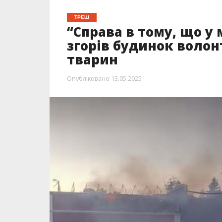
Під ранок росіяни
атакували дроном