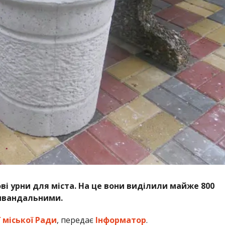
ві урни для міста. На це вони виділили майже 800
тивандальними.
 міської Ради
, передає
Інформатор
.