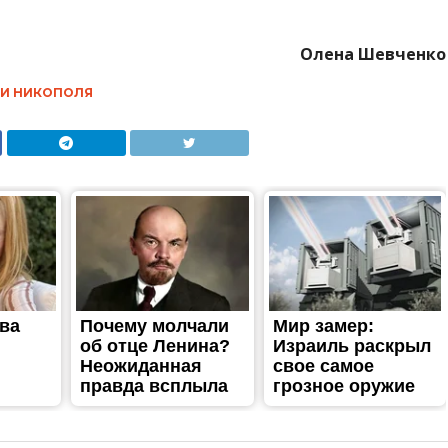
мене немає дому”: в Нікополі
терки і власниці притулку для