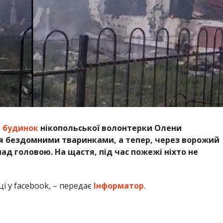
я бездомними тваринками, а тепер, через ворожий
ад головою. На щастя, під час пожежі ніхто не
ці у facebook, – передає
Інформатор
.
 Нікополь FPV-дронами. Від влучання згорів приватний
у для тварин “Шанс на життя”.
рцем самотужки рятує, лікує, забирає з небезпечних
ополя, яким пощастило найменше. До Олени
о не хоче, яким більше нікуди йти. І саме через її
блячі домівки, за роки війни багато собак Олена
ордон”, – розповідає про волонтерку знайома Людмила.
 на відбудову, бо як каже Олена: “Ніхто не зможе
до десятка разів на день. Донатьте будь-ласка на ЗСУ.