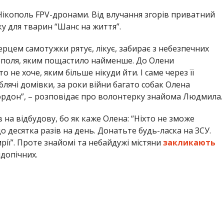
ії”. Проте знайомі та небайдужі містяни
закликають
ідопічних.
 руїни-будинок, в якому був зроблений ремонт, в який
 чисельними домашніми собаками-спинальниками. В
 яких залежать від неї”, – додає Людмила.
д час артобстрілу загинув волонтер з Нікополя
.