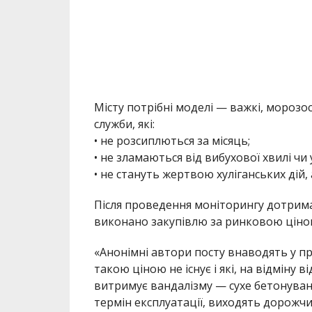
Після проведення моніторингу дотрима
виконано закупівлю за ринковою ціно
«Анонімні автори посту внаводять у пр
такою ціною не існує і які, на відміну 
витримує вандалізму — сухе бетонуванн
термін експлуатації, виходять дорожчи
замінювати.
МІТКИ:
ГОРОДСКОЙ СОВЕТ
,
ДЕНЬГИ
,
НОВОСТ