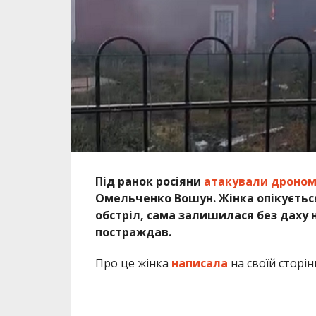
Омельченко Вошун. Жінка опікуєтьс
обстріл, сама залишилася без даху н
постраждав.
Про це жінка
написала
на своїй сторін
13 травня російські війська атакували
будинок волонтерки і власниці притулк
“Щодня ця маленька жінка з великим се
місць тих чотирилапих мешканців Нік
потрапляють ті собаки, яких більше ніхт
зусилля багато з них знаходять нові лю
відправила у щасливе нове життя за к
Жінка вирішила не робити ніяких зборів
відбудовувати дім у місці, де прилітає 