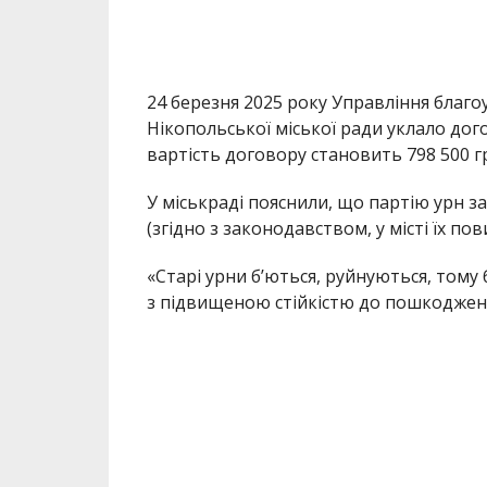
24 березня 2025 року Управління благ
Нікопольської міської ради уклало дого
вартість договору становить 798 500 г
У міськраді пояснили, що партію урн з
(згідно з законодавством, у місті їх по
«Старі урни б’ються, руйнуються, тому
з підвищеною стійкістю до пошкоджень
Місту потрібні моделі — важкі, морозо
служби, які:
• не розсиплються за місяць;
• не зламаються від вибухової хвилі чи 
• не стануть жертвою хуліганських дій,