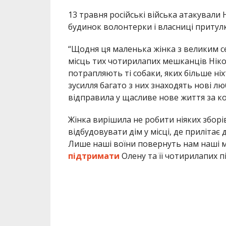
Лише наші воїни повернуть нам наші мр
підтримати
Олену та її чотирилапих п
“Вона просить не робити зборів, але ці
Олена не встигла переїхати зі своїми
притулку у Олени десь 300 собак, життя
Раніше Інформатор повідомляв, що
пі