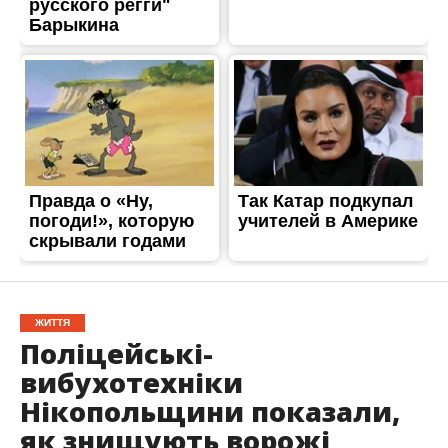
ЖИТТЯ
Поліцейські-
вибухотехніки
Нікопольщини показали,
як знищують ворожі