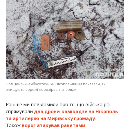
Поліцейські-вибухотехніки Нікопольщини показали, як
знищують ворожі нерозірвані снаряди
Раніше ми повідомили про те, що війська рф
спрямували
два дрони-камікадзе на Нікополь
та артилерію на Мирівську громаду
.
Також
ворог атакував ракетами