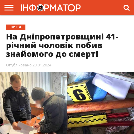
ГОЛОВНА
ЖИТТЯ
ВЛАДА
ГРОШІ
ТРЕШ
ПРЕС-
ЖИТТЯ
РЕЛІЗИ
РЕКЛАМА
ПРОЕКТИ
На Дніпропетровщині 41-
річний чоловік побив
знайомого до смерті
Опубліковано
23.01.2024