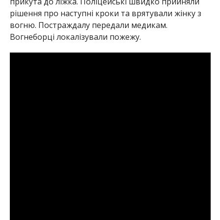
прикута до ліжка. Поліцейські швидко прийняли
рішення про наступні кроки та врятували жінку з
вогню. Постраждалу передали медикам.
Вогнеборці локалізували пожежу.