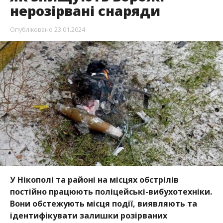
нерозірвані снаряди
Опубліковано
23.01.2024
У Нікополі та районі на місцях обстрілів
постійно працюють поліцейські-вибухотехніки.
Вони обстежують місця події, виявляють та
ідентифікувати залишки розірваних