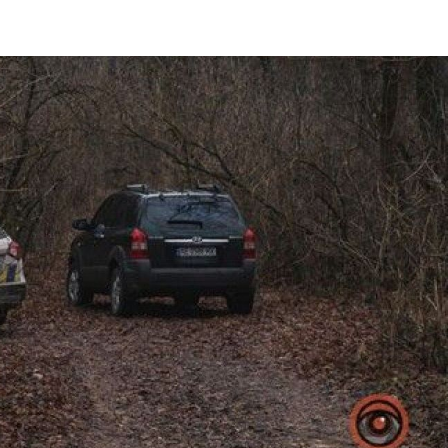
овіка в жахливому стані.
Не було частини ноги та
 тварини.
иланням на
Інформатор Дніпро
.