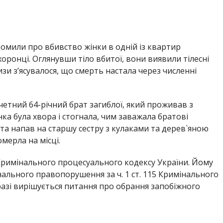
відомили про вбивство жінки в одній із квартир
оронці. Оглянувши тіло вбитої, вони виявили тілесні
и з’ясувалося, що смерть настала через численні
четний 64-річний брат загиблої, який проживав з
ка була хвора і стогнала, чим заважала братові
та напав на старшу сестру з кулаками та дерев`яною
мерла на місці.
 Кримінального процесуального кодексу України. Йому
нального правопорушення за ч. 1 ст. 115 Кримінального
разі вирішується питання про обрання запобіжного
Дніпропетровщині
34-річний чоловік на узбіччі