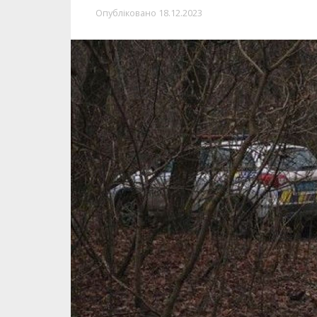
17 грудня у Дніпрі виявили труп чол
вуха
. Саме тіло почали їсти вуличні
Про це повідомляє Інформатор із пос