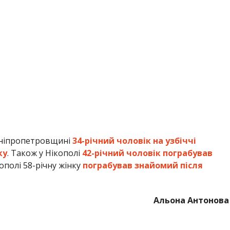
ку
. Також у Нікополі
42-річний чоловік пограбував
кополі 58-річну жінку
пограбував знайомий після
Альона Антонова