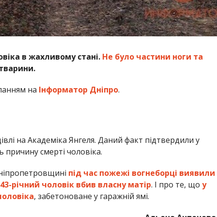
івлі на Академіка Янгеля. Даний факт підтвердили у
ь причину смерті чоловіка.
Дніпропетровщині
під час пожежі вогнеборці виявили
43-річний чоловік вбив власну матір
. І про те, що
у
чоловіка
, забетоноване у гаражній ямі.
Альона Антонова