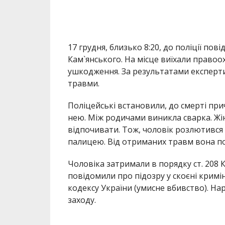
17 грудня, близько 8:20, до поліції по
Кам`янського. На місце виїхали правоох
ушкодження. За результатами експертиз
травми.
Поліцейські встановили, до смерті при
нею. Між родичами виникла сварка. Жін
відпочивати. Тож, чоловік розлютився 
палицею. Від отриманих травм вона по
Чоловіка затримали в порядку ст. 208
повідомили про підозру у скоєні кримі
кодексу України (умисне вбивство). На
заходу.
Раніше ми повідомили про те, що на 