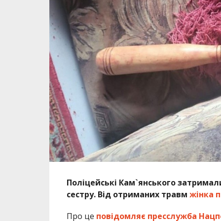
Поліцейські Кам`янського затримали 
сестру. Від отриманих травм
жінка п
Про це
повідомляє пресслужба Нацп