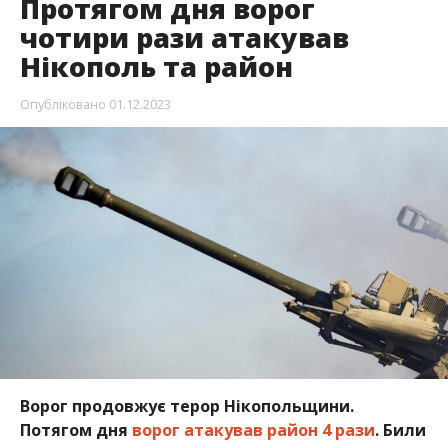
Ворог продовжує терор Нікопольщини.
Потягом дня
ворог атакував район 4 рази
. Били
по Нікополю та селам Марганецької громади.
Про це повідомляє Інформатор посилаючись на
повідомлення г
олови ДОР Миколи Лукашука
.
Протягом дня ворог чотири рази атакував
Нікополь та Марганецьку громаду. Випустили
майже з десяток артилерійських снарядів. Люди не
постраждали.