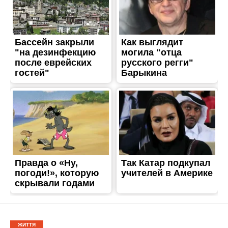
ЖИТТЯ
На Дніпропетровщині 34-
річний чоловік до смерті
побив знайомого
Опубліковано
01.12.2023