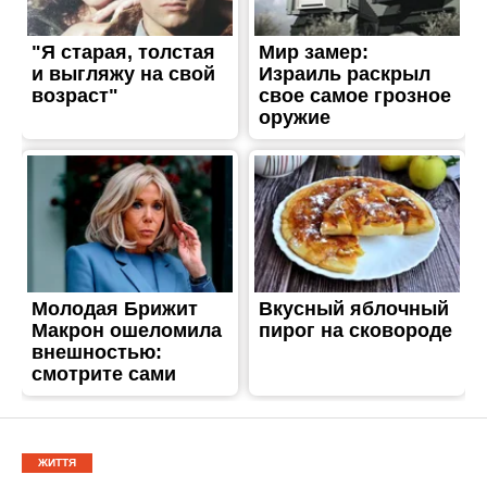
ЖИТТЯ
Протягом дня ворог
чотири рази атакував
Нікополь та район
Опубліковано
01.12.2023