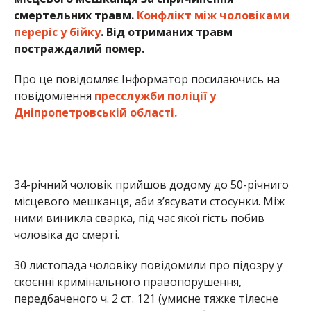
місцевого мешканця, аби з’ясувати стосунки. Між
ними виникла сварка, під час якої гість побив
чоловіка до смерті.
30 листопада чоловіку повідомили про підозру у
скоєнні кримінального правопорушення,
передбаченого ч. 2 ст. 121 (умисне тяжке тілесне
ушкодження). Санкція статі передбачає
позбавлення волі на строк від семи до десяти
років.
Раніше ми повідомили про те, що у
Дніпропетровській області
38-річний чоловік
жорстоко побив 61-річного знайомого
. Також на
Дніпропетровщині чоловік,
погрожуючи ножем,
зґвалтував та пограбував 36-річну жінку
.