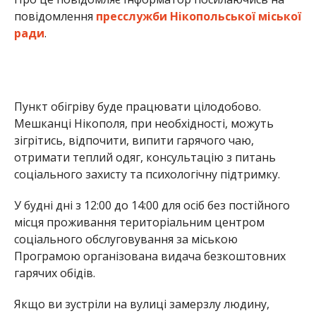
У будні дні з 12:00 до 14:00 для осіб без постійного
місця проживання територіальним центром
соціального обслуговування за міською
Програмою організована видача безкоштовних
гарячих обідів.
Якщо ви зустріли на вулиці замерзлу людину,
розкажіть їй про пункт обігріву. Тут готові дати
притулок усім, за винятком людей у ​​стані
алкогольного та наркотичного сп’яніння.