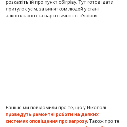
Раніше ми повідомили про те, що у Нікополі
проведуть ремонтні роботи на деяких
системах оповіщення про загрозу
. Також про те,
що
продовжується видача гуманітарної
допомоги за листопад
.
Анна Томілова
МІТКИ:
ЖИЗНЬ
,
НОВОСТИ НИКОПОЛЯ