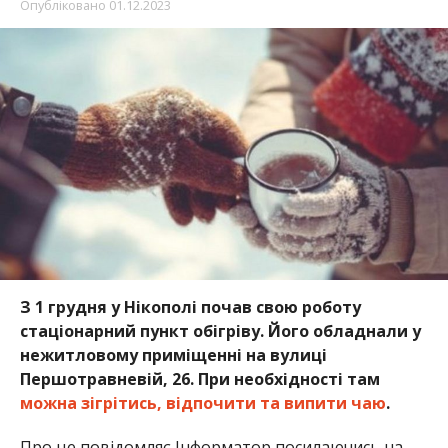
З 1 грудня у Нікополі почав свою роботу
стаціонарний пункт обігріву. Його обладнали у
нежитловому приміщенні на вулиці
Першотравневій, 26. При необхідності там
можна зігрітись, відпочити та випити чаю
.
Про це повідомляє Інформатор посилаючись на
повідомлення
пресслужби Нікопольської міської
ради
.
Пункт обігріву буде працювати цілодобово.
Мешканці Нікополя, при необхідності, можуть
зігрітись, відпочити, випити гарячого чаю,
отримати теплий одяг, консультацію з питань
соціального захисту та психологічну підтримку.