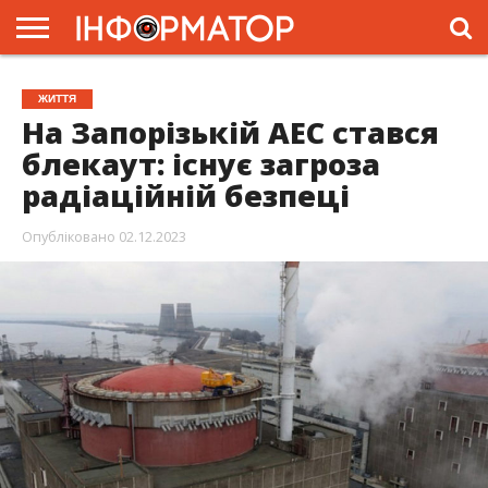
ГОЛОВНА
ЖИТТЯ
ВЛАДА
ГРОШІ
ТРЕШ
ПРЕС-
ЖИТТЯ
РЕЛІЗИ
РЕКЛАМА
ПРОЕКТИ
На Запорізькій АЕС стався
блекаут: існує загроза
радіаційній безпеці
Опубліковано
02.12.2023