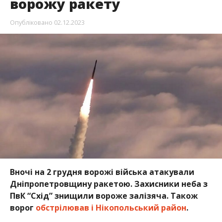
Вночі на 2 грудня ворожі війська атакували
Дніпропетровщину ракетою. Захисники неба з
ПвК “Схід” знищили вороже залізяча. Також
ворог
обстрілював і Нікопольський район
.
Про це повідомляє Інформатор посилаючись на
повідомлення
голови ДОР Миколи Лукашука.
загарбники атакували з артилерії по
Червоногригорівській громаді. На щастя,
обійшлося без руйнувань та постраждалих. В інших
громадах області ніч пройшла тихо.
Раніше ми повідомили про те, що протягом дня