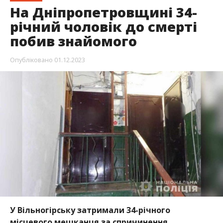
У Вільногірську затримали 34-річного
місцевого мешканця за спричинення
смертельних травм.
Конфлікт між чоловіками
переріс у бійку
. Від отриманих травм
постраждалий помер.
Про це повідомляє Інформатор посилаючись на
повідомлення
пресслужби поліції у
Дніпропетровській області.
34-річний чоловік прийшов додому до 50-річниго