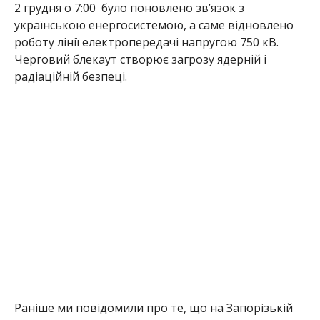
2 грудня о 7:00 було поновлено звʼязок з
українською енергосистемою, а саме відновлено
роботу лінії електропередачі напругою 750 кВ.
Черговий блекаут створює загрозу ядерній і
радіаційній безпеці.
Раніше ми повідомили про те, що на Запорізькій
АЕС
стався частковий блекаут
. Також
загарбники
примушують українських
працівників ЗАЕС підписати контракт з
росатомом до
Нового року.
Анна Томілова
МІТКИ:
ЖИЗНЬ
,
НОВОСТИ НИКОПОЛЯ
,
ПРОИСШЕСТВИЕ