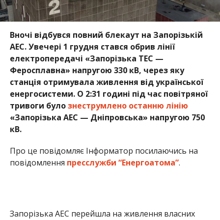
Вночі відбувся повний блекаут на Запорізькій
АЕС. Увечері 1 грудня стався обрив лінії
електропередачі «Запорізька ТЕС —
Феросплавна» напругою 330 кВ, через яку
станція отримувала живлення від української
енергосистеми. О 2:31 годині під час повітряної
тривоги було
знеструмлено останню лінію
«Запорізька АЕС — Дніпровська» напругою 750
кВ.
Про це повідомляє Інформатор посилаючись на
повідомлення
пресслужби “Енергоатома”
.
Запорізька АЕС перейшла на живлення власних