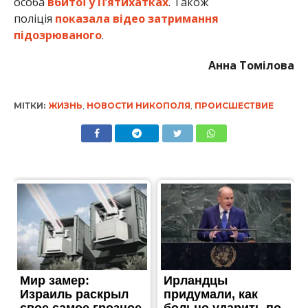
особа
вбитої
у П’ятихатках
. Також
поліція
показала відео затримання
підозрюваного
.
Анна Томілова
МІТКИ:
ЖИЗНЬ
,
НОВОСТИ НИКОПОЛЯ
,
ПРОИСШЕСТВИЕ