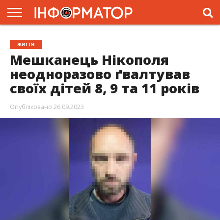
ГОЛОВНА
ЖИТТЯ
ВЛАДА
ГРОШІ
ТРЕШ
ПРЕС-
ЖИТТЯ
РЕЛІЗИ
РЕКЛАМА
ПРОЕКТИ
Мешканець Нікополя
неодноразово ґвалтував
своїх дітей 8, 9 та 11 років
Опубліковано
26.09.2023