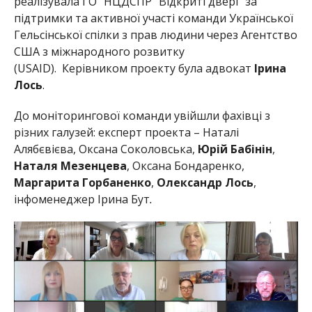
реалізувала ГО “НЦДСПР “Відкриті двері” за
підтримки та активної участі команди Української
Гельсінської спілки з прав людини через Агентство
США з міжнародного розвитку
(USAID). Керівником проекту була адвокат
Ірина
Лось
.
До моніторингової команди увійшли фахівці з
різних галузей: експерт проекта – Наталі
Алябєвієва, Оксана Соколовська,
Юрій Бабінін
,
Наталя Мезенцева
, Оксана Бондаренко,
Маргарита Горбаненко
,
Олександр Лось
,
інфоменеджер Ірина Бут
.