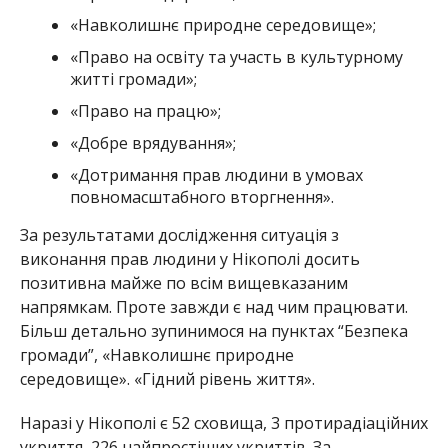
«Навколишнє природне середовище»;
«Право на освіту та участь в культурному
житті громади»;
«Право на працю»;
«Добре врядування»;
«Дотримання прав людини в умовах
повномасштабного вторгнення».
За результатами дослідження ситуація з
виконання прав людини у Нікополі досить
позитивна майже по всім вищевказаним
напрямкам. Проте завжди є над чим працювати.
Більш детально зупинимося на пунктах “Безпека
громади”, «Навколишнє природне
середовище». «Гідний рівень життя».
Наразі у Нікополі є 52 сховища, 3 протирадіаційних
укриття, 226 найпростіших укриттів. За