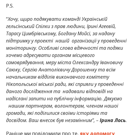
P.S.
“
Хочу, щиро подякувати команді Українській
гельсінський Спілки з прав людини, Ірині Агеєвій,
Тарасу Цимбрівському, Богдану Мойсі, за надану
підтримку у проекті нашій організації у проведенні
моніторингу. Особливі слова вдячності та подяки
хочемо адресувати органам місцевого
самоврядування, меру міста Олександру Івановичу
Саюку, Сергію Анатолієвичу Дорошенку та всім
начальникам відділів виконавчого комітету
Нікопольської міської ради, які сприяли у проведенні
даного дослідження та надавали відповіді на
надіслані запити на публічну інформацію. Дякуємо
нашим партнерам, волонтерам, членам нашої
громади, які поділилися своїми історіями та
досвідом. Ваш внесок був незамінним”, –
Ірина Лось
.
Раніше ми повідомили про те,
яку допомогу