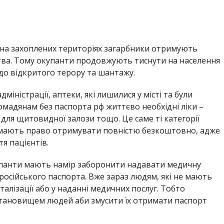
 на захоплених територіях загарбники отримують
тва. Тому окупанти продовжують тиснути на населення
о відкритого терору та шантажу.
іністрації, аптеки, які лишилися у місті та були
омадянам без паспорта рф життєво необхідні ліки –
 для щитовидної залози тощо. Це саме ті категорії
ни мають право отримувати повністю безкоштовно, адже
я пацієнтів.
окупанти мають намір заборонити надавати медичну
російського паспорта. Вже зараз людям, які не мають
талізації або у наданні медичних послуг. Тобто
тановищем людей аби змусити їх отримати паспорт