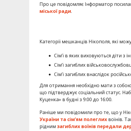
Про це повідомляє Інформатор посила
міської ради
.
Категорії мешканців Нікополя, які мо
Сім’ї в яких виховуються діти з і
Сім’ї загиблих військовослужбовц
Сімʼї загиблих внаслідок російськ
Для отримання необхідно мати з собою 
що підтверджує соціальний статус. Набо
Куценка» в будні з 9:00 до 16:00.
Раніше ми повідомили про те, що у Ні
України та сім’ям полеглих
воїнів. Т
рідним
загиблих воїнів передали де