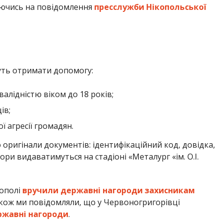
ючись на повідомлення
пресслужби Нікопольської
жуть отримати допомогу:
нвалідністю віком до 18 років;
ів;
ої агресії громадян.
оригінали документів: ідентифікаційний код, довідка,
ри видаватимуться на стадіоні «Металург «ім. О.І.
кополі
вручили державні нагороди захисникам
акож ми повідомляли, що у Червоногригорівці
ржавні нагороди
.