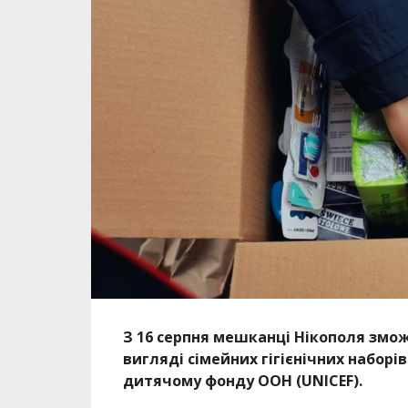
З 16 серпня мешканці Нікополя змо
вигляді сімейних гігієнічних набо
дитячому фонду ООН (UNICEF).