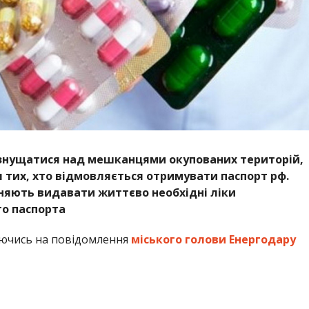
 знущатися над мешканцями окупованих територій,
тих, хто відмовляється отримувати паспорт рф.
оняють видавати життєво необхідні ліки
го паспорта
аючись на повідомлення
міського голови Енергодару