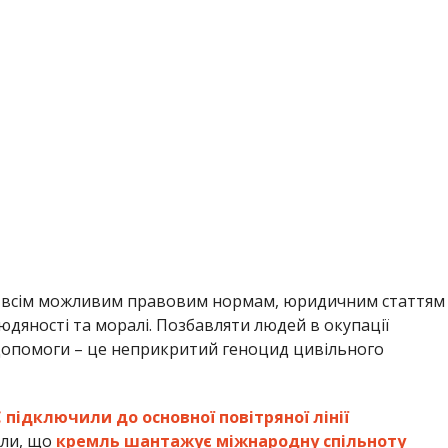
ьки всім можливим правовим нормам, юридичним статтям
юдяності та моралі. Позбавляти людей в окупації
 допомоги – це неприкритий геноцид цивільного
 підключили до основної повітряної лінії
или, що
кремль шантажує міжнародну спільноту
Анна Томілова