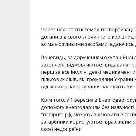
Через недостатні темпи паспортизації
догани від свого злочинного керівниц
всіма можливими засобами, вдаючись д
Вочевидь, за дорученням окупаційної адм
захоплені, відмовляються видавати гр
перш за все інсулін, деякі медикаменти
пільгових ліків, які громадяни Украї
від їхнього застосування залежить житт
Крім того, з 1 вересня в Енергодарі 
допомогу енергодарцям без наявності 
“папірця” рф, можуть відмовити в госпі
загарбники користуються вразливим с
своєї недокраїни.