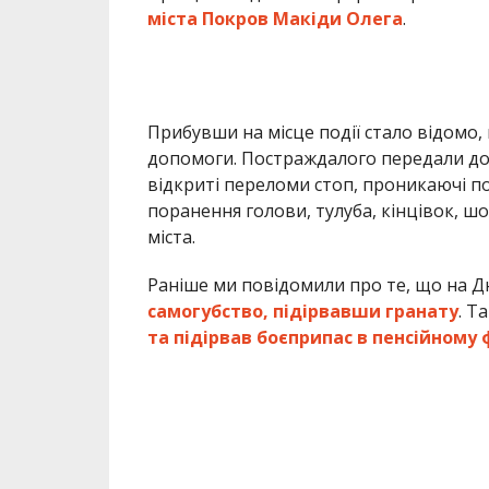
самогубство, підірвавши гранату
. Т
та підірвав боєприпас в пенсійному
МІТКИ:
ЖИЗНЬ
,
НОВОСТИ НИКОПОЛЯ
,
ПРОИС