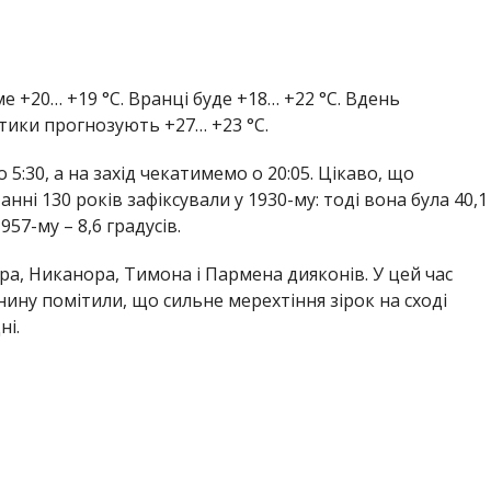
 +20… +19 °С. Вранці буде +18… +22 °С. Вдень
птики прогнозують +27… +23 °С.
 5:30, а на захід чекатимемо о 20:05. Цікаво, що
ні 130 років зафіксували у 1930-му: тоді вона була 40,1
957-му – 8,6 градусів.
а, Никанора, Тимона і Пармена дияконів. У цей час
ину помітили, що сильне мерехтіння зірок на сході
ні.
Анна Томілова
А