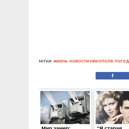
ЖИТТЯ
У Покрові чоловік під
загиблий та поранен
Опубліковано
10.08.2023