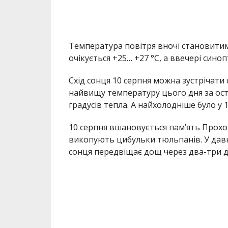
Температура повітря вночі становитиме
очікується +25… +27 °С, а ввечері сино
Схід сонця 10 серпня можна зустрічати о
найвищу температуру цього дня за остан
градусів тепла. А найхолодніше було у 1
10 серпня вшановується пам’ять Прохор
викопують цибульки тюльпанів. У давн
сонця передвіщає дощ через два-три д
МІТКИ:
ЖИЗНЬ
,
НОВОСТИ НИКОПОЛЯ
,
ПОГОД