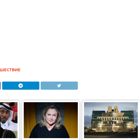
посилання
інформації є обов'язковим.