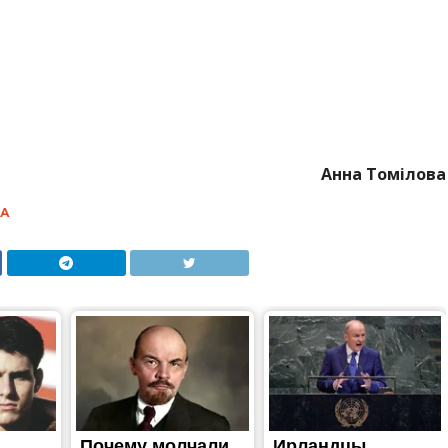
ірвав гранту у квартирі: є
ий