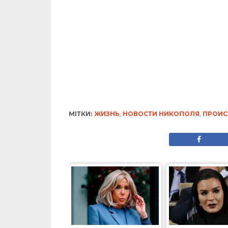
© 2007-2022 Інформатор - Національне інтернет-видання.
При повному або частковому використанні матеріалів сайту 
на сайт інтернет-видання
nikopol.informator.ua
як джерело 