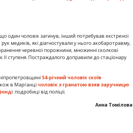
акож в Марганці
чоловік з гранатою взяв заручницю
 фонд
і: подробиці від поліції.
Анна Томілова
ШЕСТВИЕ