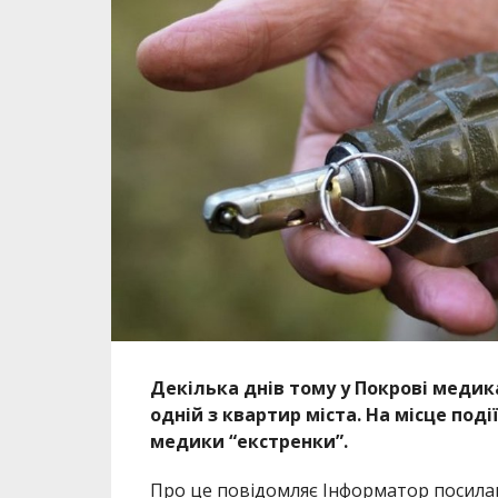
Декілька днів тому у Покрові меди
одній з квартир міста. На місце поді
медики “екстренки”.
Про це повідомляє Інформатор посил
міста Покров Макіди Олега
.
Прибувши на місце події стало відомо,
допомоги. Постраждалого передали до р
відкриті переломи стоп, проникаючі п
поранення голови, тулуба, кінцівок, ш
міста.
Раніше ми повідомили про те, що на 