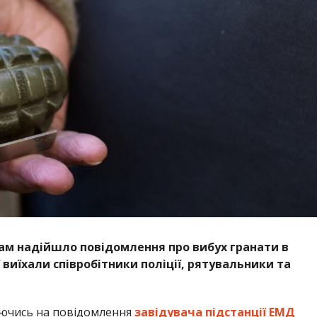
кам надійшло повідомлення про вибух гранати в
ї виїхали співробітники поліції, рятувальники та
аючись на повідомлення
завідувача підстанції ЕМД
 що один чоловік загинув, інший потребував екстреної
ук медиків, які діагностували у нього акобаротравму,
оранення черевної порожнини, множинні сколкові
ок ІІ ступеня. Постраждалого доправили до стаціонару
Дніпропетровщині
54-річний чоловік скоїв