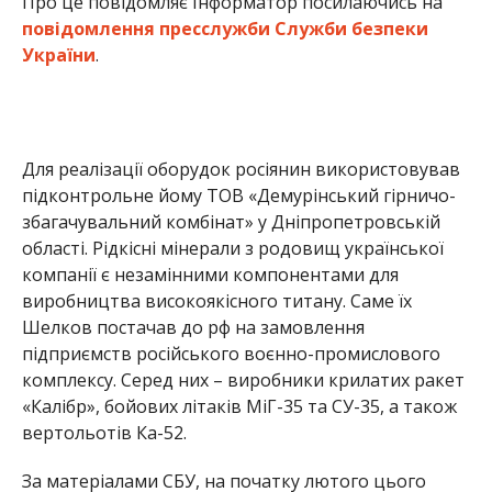
Про це повідомляє Інформатор посилаючись на
повідомлення пресслужби Служби безпеки
України
.
Для реалізації оборудок росіянин використовував
підконтрольне йому ТОВ «Демурінський гірничо-
збагачувальний комбінат» у Дніпропетровській
області. Рідкісні мінерали з родовищ української
компанії є незамінними компонентами для
виробництва високоякісного титану. Саме їх
Шелков постачав до рф на замовлення
підприємств російського воєнно-промислового
комплексу. Серед них – виробники крилатих ракет
«Калібр», бойових літаків МіГ-35 та СУ-35, а також
вертольотів Ка-52.
За матеріалами СБУ, на початку лютого цього