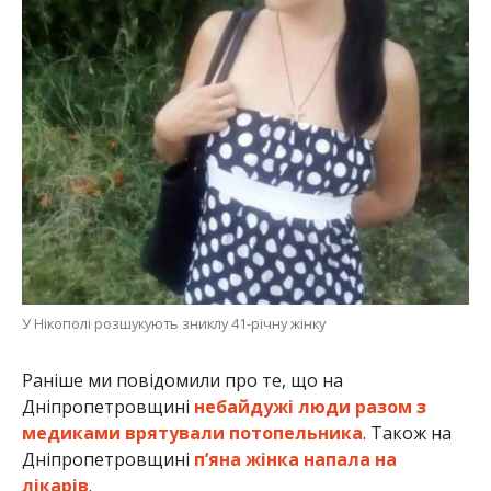
У Нікополі розшукують зниклу 41-річну жінку
Раніше ми повідомили про те, що на
Дніпропетровщині
небайдужі люди разом з
медиками врятували потопельника
. Також на
Дніпропетровщині
п’яна жінка напала на
лікарів
.