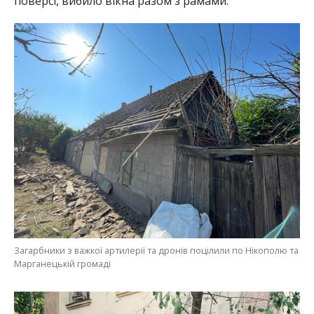
поверсі, вибило вікна разом з рамами.
Загарбники з важкої артилерії та дронів поцілили по Нікополю та
Марганецькій громаді