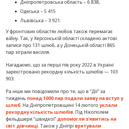
Дніпропетровська область – 6 838,
Одеська – 5 415
Львівська – 3 921.
У фронтових областях любов також перемагає
війну. Так, у Херсонській області складено актові
записи про 131 шлюб, а у Донецькій області 865
пар зіграли весілля.
Нагадаємо, що за перші пів року 2022 в Україні
зареєстровано рекордну кількість шлюбів — 103
903.
Ра ніше ми повідомили про те, що в “Дії” за
тиждень
понад 1000 пар подали заяву на вступ у
шлюб
. На Дніпропетровщині 14 лютого
уклали
рекордну кількість шлюбів
. Під Нікополем
фельдшери “швидкої”
допомогли з’явитись на
світ дівчинці
. Також у Дніпрі
врятували