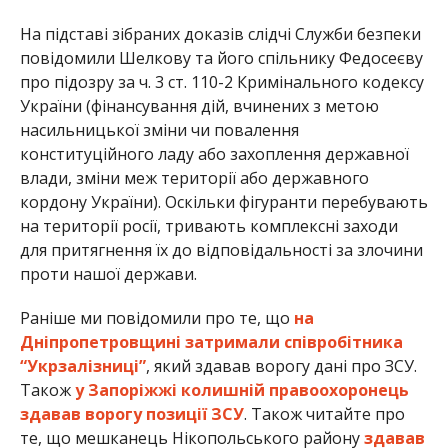
На підставі зібраних доказів слідчі Служби безпеки
повідомили Шелкову та його спільнику Федосеєву
про підозру за ч. 3 ст. 110-2 Кримінального кодексу
України (фінансування дій, вчинених з метою
насильницької зміни чи повалення
конституційного ладу або захоплення державної
влади, зміни меж території або державного
кордону України). Оскільки фігуранти перебувають
на території росії, тривають комплексні заходи
для притягнення їх до відповідальності за злочини
проти нашої держави.
Раніше ми повідомили про те, що
на
Дніпропетровщині затримали співробітника
“Укрзалізниці”
, який здавав ворогу дані про ЗСУ.
Також
у Запоріжжі колишній правоохоронець
здавав ворогу позиції ЗСУ
. Також читайте про
те, що мешканець Нікопольського району
здавав