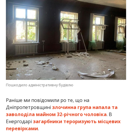
Пошкодило адміністративну будівлю
Раніше ми повідомили ро те, що на
Дніпропетровщині
злочинна група напала та
заволоділа майном 32-річного чоловіка
. В
Енергодарі
загарбники тероризують місцевих
перевірками
.