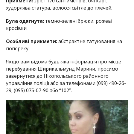
Прикмети:
зріст 170 сантиметрів, очі карі,
худорлява статура, волосся світле до плечей.
Була одягнута:
темно-зелені брюки, рожеві
кросівки.
Особливі прикмети:
абстрактне татуювання на
попереку.
Якщо вам відома будь-яка інформація про місце
перебування Ширикальмунд Марини, просимо
завернутися до Нікопольського районного
управління поліції або за телефонами (099) 490-26-
29, (095) 075-07-90 або “102”.