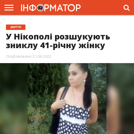
ГОЛОВНА
ЖИТТЯ
ВЛАДА
ГРОШІ
ТРЕШ
ПРЕС-
ЖИТТЯ
РЕЛІЗИ
РЕКЛАМА
ПРОЕКТИ
У Нікополі розшукують
зниклу 41-річну жінку
Опубліковано
21.06.2023