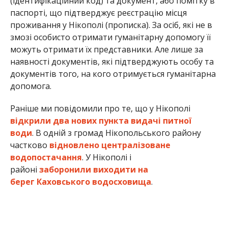
(ідентифікаційний код) та документ, або помітку в
паспорті, що підтверджує реєстрацію місця
проживання у Нікополі (прописка). За осіб, які не в
змозі особисто отримати гуманітарну допомогу її
можуть отримати їх представники. Але лише за
наявності документів, які підтверджують особу та
документів того, на кого отримується гуманітарна
допомога.
Раніше ми повідомили про те, що у Нікополі
відкрили два нових пункта видачі питної
води
. В одній з громад Нікопольського району
частково
відновлено централізоване
водопостачання
. У Нікополі і
районі
заборонили виходити на
берег Каховського водосховища
.