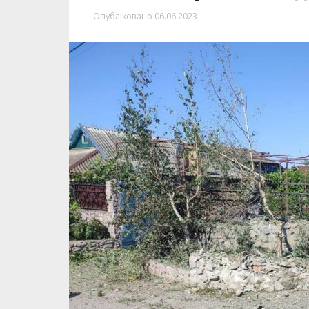
Нікополь та дві громади району вко
Загарбники поцілили по житловим б
Про це повідомляє Інформатор посила
поліції у Дніпропетровській області
.