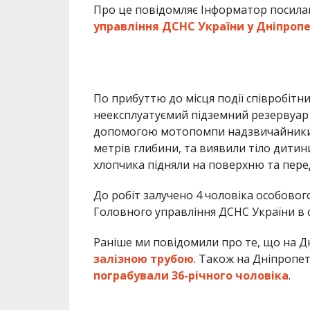
Про це повідомляє Інформатор посила
управління ДСНС України у Дніпропе
По прибуттю до місця події співробітн
неексплуатуємий підземний резервуар з
допомогою мотопомпи надзвичайники в
метрів глибини, та виявили тіло дитин
хлопчика підняли на поверхню та перед
До робіт залучено 4 чоловіка особовог
Головного управління ДСНС України в о
Раніше ми повідомили про те, що на 
залізною трубою
. Також на Дніпроп
пограбували 36-річного чоловіка
.