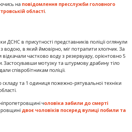
ючись на
повідомлення пресслужби головного
тровській області
.
ики ДСНС в присутності представників поліції оглянули
 водою, в який ймовірно, міг потрапити хлопчик. За
ідкачали частково воду з резервуару, орієнтовно 5
и. Застосувавши мотузку та штурмову драбину тіло
али співробітникам поліції.
о складу та 1 одиниця пожежно-рятувальної техніки
бласті.
Дніпропетровщині ч
оловіка забили до смерті
етровщині
двоє чоловіків посеред вулиці побили та