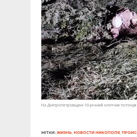
На Дніпропетровщині 10-річний хлопчик потонув
МІТКИ:
ЖИЗНЬ
,
НОВОСТИ НИКОПОЛЯ
,
ПРОИС