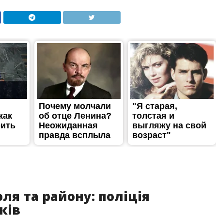
ля та району: поліція
ків