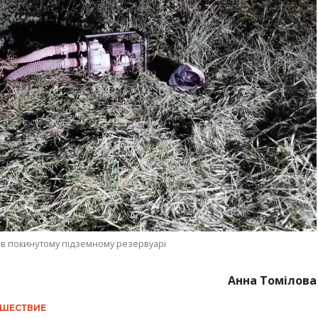
 в покинутому підземному резервуарі
Анна Томілова
ШЕСТВИЕ