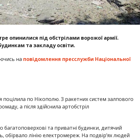
я поцілила по Нікополю. З ракетних систем залпового
омаду, а після здійснила артобстріл
о багатоповерхові та приватні будинки, дитячий
ь, обірвало лінію електромереж. На подвір’ях людей
нувань та потерпілих. Збір речових доказів