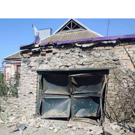
тре опинилися під обстрілами ворожої армії.
удинкам та закладу освіти.
ючись на
повідомлення пресслужби Національної