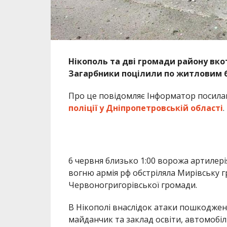
6 червня близько 1:00 ворожа артилері
вогню армія рф обстріляла Мирівську гр
Червоногригорівської громади.
В Нікополі внаслідок атаки пошкоджен
майданчик та заклад освіти, автомобіл
лишилися вирви та понівечене майно.
В громадах, на щастя, минулося без руй
правоохоронцями наразі триває.